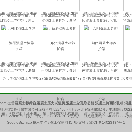
周口混凝土标养箱，周
新乡混凝土标养箱，新
安阳混凝土标养箱，安
漯河
口混凝土养护箱，周口
乡混凝土养护箱，新乡
阳混凝土养护箱，安阳
河混
混凝土标准养护箱
混凝土标准养护箱
混凝土标准养护箱
混
洛阳混凝土标养箱，洛
郑州混凝土标养箱，郑
河南混凝土标养箱，河
利川
阳混凝土养护箱，洛阳
州混凝土养护箱，郑州
南混凝土养护箱，河南
川混
混凝土标准养护箱
混凝土标准养护箱
混凝土标准养护箱
混
共 2743 条记录，当前 31 / 79 页
首页
上一页
下一页
末页
com)主营
混凝土标养箱
,
混凝土压力试验机
,
混凝土钻孔取芯机
,
混凝土路面钻孔机
,
混凝
州华韵实验仪器有限公司版权所有 522497 地址：河北省沧州市献县尹屯 邮编：0622
15612789879 传真： 手机：15831746915 联系人：张经理 邮箱：
1468808832@q
GoogleSitemap
技术支持：化工仪器网 ICP备案号：
冀ICP备14023484号-1