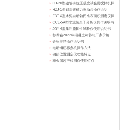
QJ-20型砌墙砖抗压强度试验用搅拌机操作说明书
HZJ-1型砌墙砖磁力振动台操作说明
FBT-X型水泥自动勃氏比表面积测定仪操作步骤
CCL-5A型水泥氯离子分析仪操作说明书
JGY-4型集料坚固性试验仪使用说明书
标养箱2022年混凝土标养箱厂家价格
砼标养箱操作说明书
电动钢筋标点机操作方法
钢筋位置测定仪功能特点
非金属超声检测仪使用特点