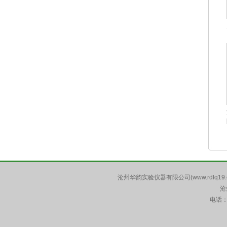
沧州华韵实验仪器有限公司(www.rdlq19.
沧
电话：