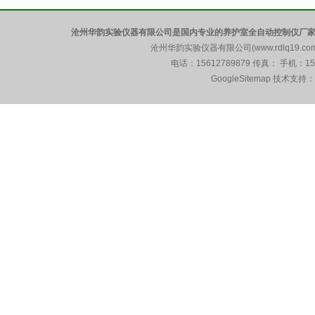
沧州华韵实验仪器有限公司是国内专业的养护室全自动控制仪厂家
沧州华韵实验仪器有限公司(www.rdlq19.c
电话：15612789879 传真： 手机：1
GoogleSitemap
技术支持：