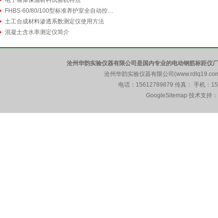
电子墙体保温材料试验机特点
FHBS-60/80/100型标准养护室全自动控温控湿设备安装说明
土工合成材料渗透系数测定仪使用方法
混凝土含水率测定仪简介
沧州华韵实验仪器有限公司是国内专业的电动钢筋标距仪厂
沧州华韵实验仪器有限公司(www.rdlq19.c
电话：15612789879 传真： 手机：1
GoogleSitemap
技术支持：