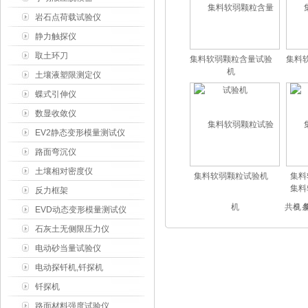
岩石点荷载试验仪
静力触探仪
取土环刀
集料软弱颗粒含量试验
集料
机
土壤液塑限测定仪
蝶式引伸仪
数显收敛仪
EV2静态变形模量测试仪
路面弯沉仪
土壤相对密度仪
集料软弱颗粒试验机
集料
集料
反力框架
共 9
EVD动态变形模量测试仪
石灰土无侧限压力仪
电动砂当量试验仪
电动探钎机,钎探机
钎探机
路面材料强度试验仪