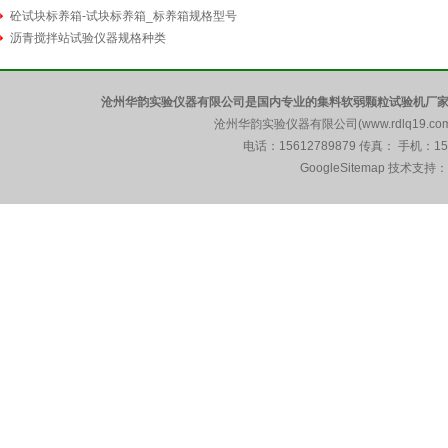
砼试块标养箱-试块标养箱_标养箱规格型号
沥青搅拌站试验仪器规格种类
沧州华韵实验仪器有限公司是国内专业的集料软弱颗粒试验机厂家
沧州华韵实验仪器有限公司(www.rdlq19.c
电话：15612789879 传真： 手机：1
GoogleSitemap
技术支持：