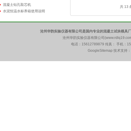
混凝土钻孔取芯机
共 13
水泥恒温水标养箱使用说明
沧州华韵实验仪器有限公司是国内专业的混凝土试块模具厂
沧州华韵实验仪器有限公司(www.rdlq19.c
电话：15612789879 传真： 手机：1
GoogleSitemap
技术支持：