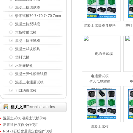
175×185×150mm
混凝土抗冻试模
100×100×400mm
砂浆试模70.7×70.7×70.7mm
混凝土抗裂试模
混凝土试块模具规格
塑料
425×305×100mm
大板喷射试模
450×350×120mm
混凝土抗压试模
150×150×150mm
混凝土试块模具
塑料试模
水泥养护盒
混凝土弹性模量试模
电通量试模
Φ50*100mm
Φ
混凝土电通量试模
刀口约束试模
相关文章
Technical articles
混凝土试模 混凝土试模价格
沥青延伸度仪操作使用
混凝土试模
NSF-1石粉含量测定仪操作说明