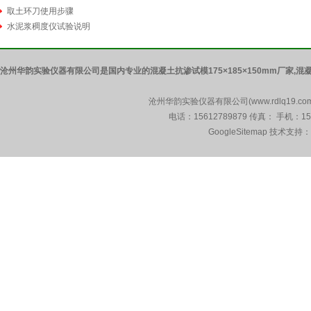
取土环刀使用步骤
水泥浆稠度仪试验说明
沧州华韵实验仪器有限公司是国内专业的混凝土抗渗试模175×185×150mm厂家,混凝土
沧州华韵实验仪器有限公司(www.rdlq19.c
电话：15612789879 传真： 手机：1
GoogleSitemap
技术支持：