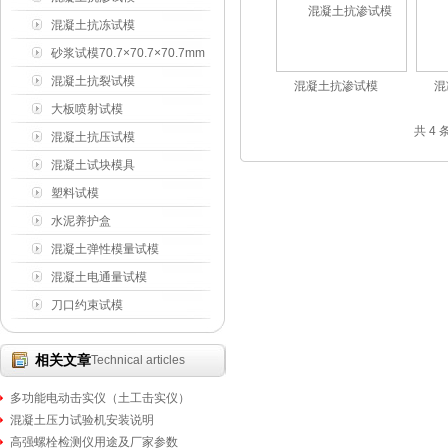
175×185×150mm
混凝土抗冻试模
100×100×400mm
砂浆试模70.7×70.7×70.7mm
混凝土抗裂试模
混凝土抗渗试模
混
425×305×100mm
大板喷射试模
共 4
450×350×120mm
混凝土抗压试模
150×150×150mm
混凝土试块模具
塑料试模
水泥养护盒
混凝土弹性模量试模
混凝土电通量试模
刀口约束试模
相关文章
Technical articles
多功能电动击实仪（土工击实仪）
混凝土压力试验机安装说明
高强螺栓检测仪用途及厂家参数