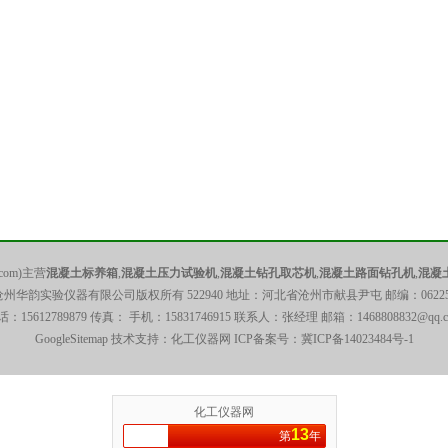
com)主营
混凝土标养箱
,
混凝土压力试验机
,
混凝土钻孔取芯机
,
混凝土路面钻孔机
,
混凝
沧州华韵实验仪器有限公司版权所有 522940 地址：河北省沧州市献县尹屯 邮编：06225
话：15612789879 传真： 手机：15831746915 联系人：张经理 邮箱：
1468808832@qq.
GoogleSitemap
技术支持：化工仪器网 ICP备案号：
冀ICP备14023484号-1
化工仪器网
13
第
年