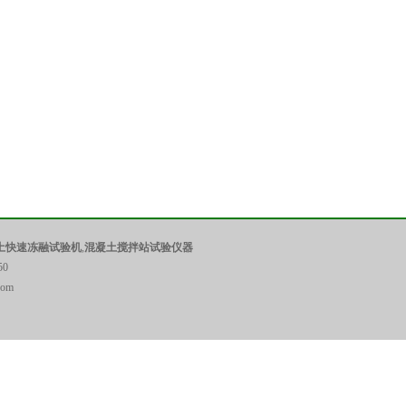
土快速冻融试验机
,
混凝土搅拌站试验仪器
0
com