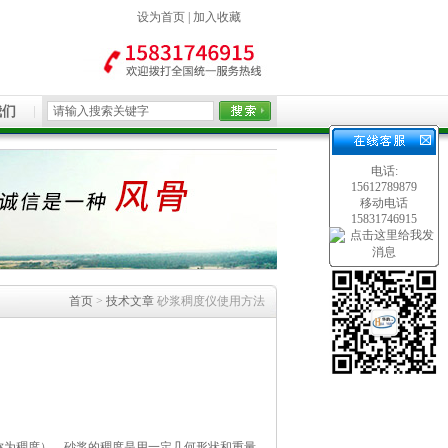
设为首页
|
加入收藏
我们
电话:
15612789879
移动电话
15831746915
首页
>
技术文章
砂浆稠度仪使用方法
称为稠度），砂浆的稠度是用一定几何形状和重量