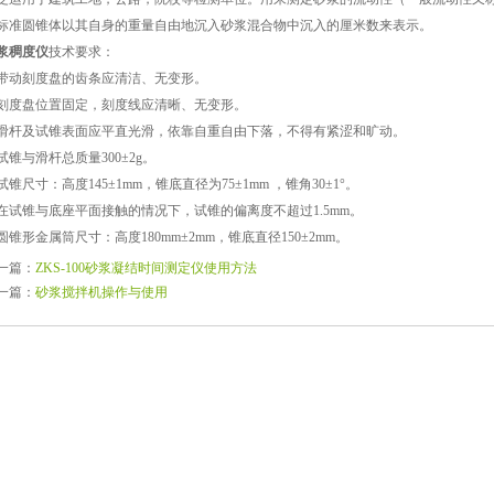
标准圆锥体以其自身的重量自由地沉入砂浆混合物中沉入的厘米数来表示。
浆稠度仪
技术要求：
带动刻度盘的齿条应清洁、无变形。
刻度盘位置固定，刻度线应清晰、无变形。
滑杆及试锥表面应平直光滑，依靠自重自由下落，不得有紧涩和旷动。
试锥与滑杆总质量300±2g。
试锥尺寸：高度145±1mm，锥底直径为75±1mm ，锥角30±1°。
在试锥与底座平面接触的情况下，试锥的偏离度不超过1.5mm。
圆锥形金属筒尺寸：高度180mm±2mm，锥底直径150±2mm。
一篇：
ZKS-100砂浆凝结时间测定仪使用方法
一篇：
砂浆搅拌机操作与使用