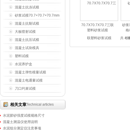
175×185×150mm
混凝土抗冻试模
100×100×400mm
砂浆试模70.7×70.7×70.7mm
混凝土抗裂试模
70.7X70.7X70.7三联
砂浆
塑料砂浆试模
格
425×305×100mm
大板喷射试模
共 4
450×350×120mm
混凝土抗压试模
150×150×150mm
混凝土试块模具
塑料试模
水泥养护盒
混凝土弹性模量试模
混凝土电通量试模
刀口约束试模
相关文章
Technical articles
水泥胶砂强度试模规格尺寸
混凝土测温仪使用说明
水泥组分测定仪注意事项