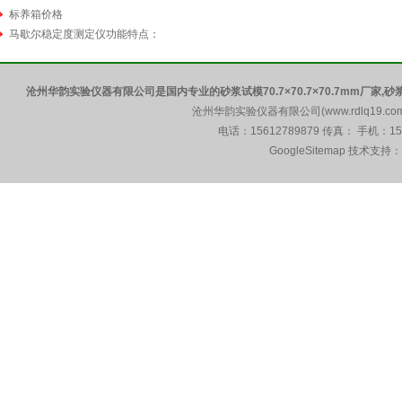
标养箱价格
马歇尔稳定度测定仪功能特点：
沧州华韵实验仪器有限公司是国内专业的砂浆试模70.7×70.7×70.7mm厂家,砂浆试模
沧州华韵实验仪器有限公司(www.rdlq19.c
电话：15612789879 传真： 手机：1
GoogleSitemap
技术支持：