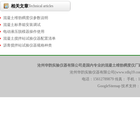
相关文章
Technical articles
混凝土维勃稠度仪参数说明
混凝土标养箱安装调试
电动液压脱模器操作使用
混凝土搅拌站试验仪器配置清单
沥青搅拌站试验仪器规格种类
沧州华韵实验仪器有限公司是国内专业的混凝土维勃稠度仪厂家
沧州华韵实验仪器有限公司(www.rdlq19.c
电话：15612789879 传真： 手机：
GoogleSitemap
技术支持：