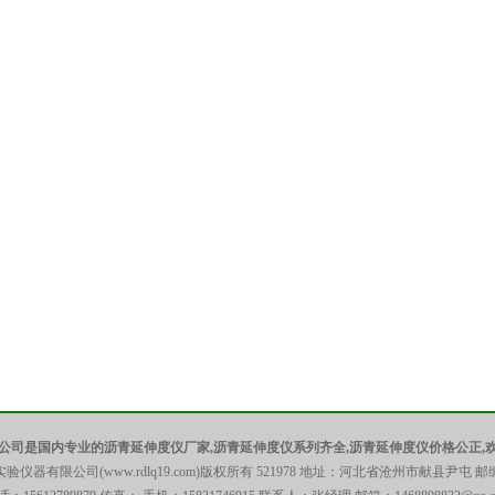
公司是国内专业的沥青延伸度仪厂家,沥青延伸度仪系列齐全,沥青延伸度仪价格公正,
仪器有限公司(www.rdlq19.com)版权所有 521978 地址：河北省沧州市献县尹屯 邮编