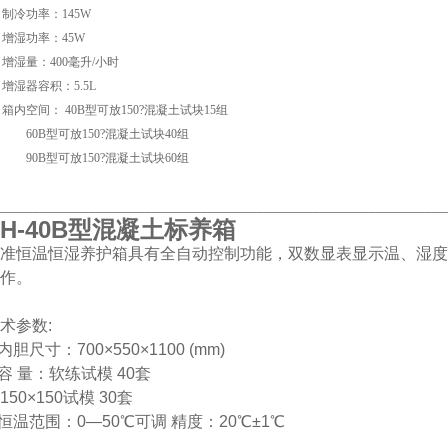
、制冷功率：145W
、增湿功率：45W
、增湿量：400毫升/小时
、增湿器容积：5.5L
、箱内空间： 40B型可放150?混凝土试块15组
0B型可放150?混凝土试块40组
0B型可放150?混凝土试块60组
________________________________________________________________
H-40B
型混凝土标养箱
准恒温恒湿养护箱具有全自动控制功能，双数显表显示温、湿度
作。
术参数:
.内胆尺寸：700×550×1100 (mm)
.容 量：软练试模 40套
150×150试模 30套
.恒温范围：0—50℃可调 精度：20℃±1℃