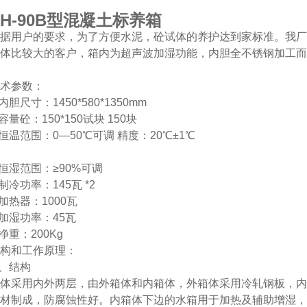
H-90B
型混凝土标养箱
据用户的要求，为了方便水泥，砼试体的养护达到家标准。我厂
体比较大的客户，箱内为超声波加湿功能，内胆全不锈钢加工而
术参数：
.内胆尺寸：1450*580*1350mm
.容量砼：150*150试块 150块
.恒温范围：0—50℃可调 精度：20℃±1℃
.恒湿范围：≥90%可调
.制冷功率：145瓦 *2
 加热器：1000瓦
.加湿功率：45瓦
.净重：200Kg
构和工作原理：
、结构
体采用内外两层，由外箱体和内箱体，外箱体采用冷轧钢板，内
材制成，防腐蚀性好。内箱体下边的水箱用于加热及辅助增湿，