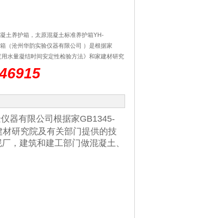
凝土养护箱，太原混凝土标准养护箱YH-
土标养箱（沧州华韵实验仪器有限公司 ）是根据家
准稠度用水量凝结时间安定性检验方法》和家建材研究
料开发设计的，混凝土标养箱适用于大、中、小
46915
做混凝土、水泥试件凝结养护之用。
器有限公司根据家GB1345-
建材研究院及有关部门提供的技
泥厂，建筑和建工部门做混凝土、