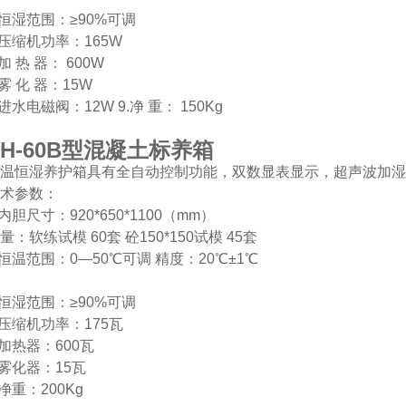
.恒湿范围：≥90%可调
.压缩机功率：165W
.加 热 器： 600W
.雾 化 器：15W
.进水电磁阀：12W 9.净 重： 150Kg
H-60B
型混凝土标养箱
温恒湿养护箱具有全自动控制功能，双数显表显示，超声波加湿
术参数：
.内胆尺寸：920*650*1100（mm）
量：软练试模 60套 砼150*150试模 45套
.恒温范围：0—50℃可调 精度：20℃±1℃
.恒湿范围：≥90%可调
.压缩机功率：175瓦
.加热器：600瓦
.雾化器：15瓦
.净重：200Kg