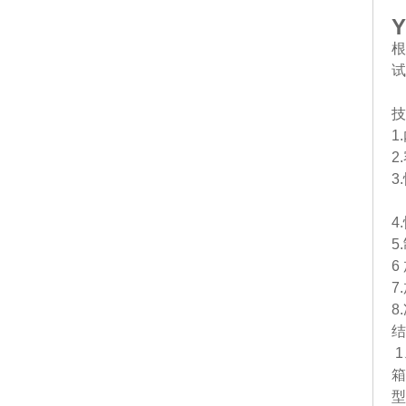
Y
根
试
技
1
2
3
4
5
6
7
8
结
1
箱
型