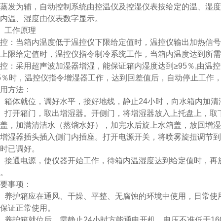
蒸发为辅，自动控制系统由控温仪及控湿仪表按给定的温、湿度
内温、湿度由仪表数字显示。
、工作原理
控：当箱内温度低于温控仪下限给定值时，温控仪输出加热信号
上限给定值时，温控仪指令制冷系统工作，当箱内温度达到所需
控：采用超声波加湿器增湿，能保证箱内湿度达到≥95％,由温
5％时，温控仪指令增湿器工作，达到回差值后，自动停止工作，
用方法：
、箱体就位，调好水平，接好地线，静止24小时，向水箱内加
、打开箱门，取出增湿器。开侧门，将增湿器放入上托盘上，取
盖，加满清洁水（蒸馏水好），加完水后旋上水箱盖，放回增湿
增湿器插头插入侧门内插座。打开电源开关，将喷雾旋扭调节到
厂时已调好。
、接通电源，使仪器开始工作，待箱内温湿度达到给定值时，再
。
主要事项：
、养护箱应在通风、干燥、平整、无腐蚀的环境中使用，日常使
保证正常使用。
、养护箱就位后，需静止24小时方能通电开机，电压不准低于16