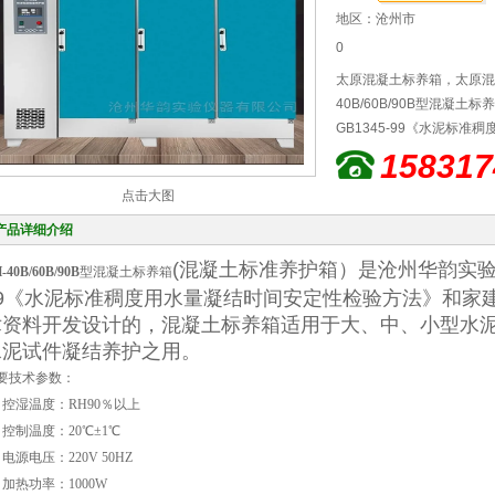
地区：沧州市
0
太原混凝土标养箱，太原混
40B/60B/90B型混凝
GB1345-99《水泥标
院及有关部门提供的技术资
158317
型水泥厂，建筑和建工部门
点击大图
产品详细介绍
(混凝土标准养护箱）是沧州华韵实验仪
-40B/60B/90B
型混凝土标养箱
99《水泥标准稠度用水量凝结时间安定性检验方法》和家
术资料开发设计的，混凝土标养箱适用于大、中、小型水
水泥试件凝结养护之用。
要技术参数：
、控湿温度：RH90％以上
、控制温度：20℃±1℃
、电源电压：220V 50HZ
、加热功率：1000W