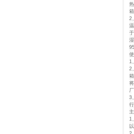
热
箱
2
温
于
湿
9
使
1
2
箱
将
3
行
1
以
2