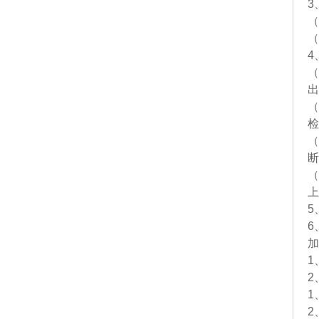
3
（
（
4
（
出
（
检
（
断
（
上
5
6
加
1
2
1
2