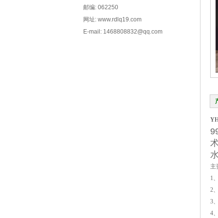
邮编: 062250
网址: www.rdlq19.com
E-mail: 1468808832@qq.com
YH
主
1
2
3
4