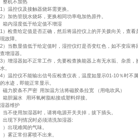
、整机不加热
1）温控仪及接触器烧坏需更换。
2）加热管脱水烧坏，更换相同功率电加热原件。
、箱内湿度低于给定值不增湿
1）检查给定值是否正确，然后将温控仪上的开关拨向关，查看
现故障。
2）当数显值低于给定值时，湿控仪灯是否变红色，如不变应将
查增湿器。
3）增湿器如不正常工作，先要检查换能器上有无水垢、杂质，
水。
4）温控仪不能输出信号应检查仪表，温度如显示01-10％时
的水迹，即能正常显示。
、磁力胶条不严密 用加温方法将磁胶条拉宽 （用电吹风）
、箱胆漏水 用环氧树脂粘接或塑料焊接。
湿器维护
、当不使用加湿器时，请将电源开关关掉，拔下插头。
、出现下列情况时必须清洗加湿器:
、）出现难闻的气味。
、）雾正常但雾喷不出来。