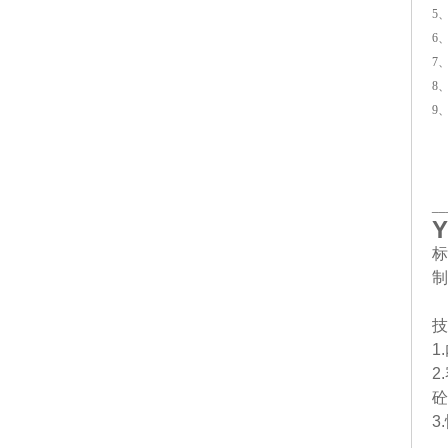
5
6
7
8
9
6
9
__
Y
标
制
技
1
2
砼
3