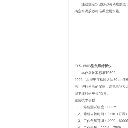
通过测定水泥胶砂流动度数值
确定水泥胶砂标准稠度用水量。
FYS-150B型负压筛析仪
本仪器按家标准T0502－
2005（水泥细度检验方法80um筛
法）进行检验的仪器，是试验室及
泥专业科研单位*仪器。
主要技术参数：
（1）筛析测试细度：80um
（2）筛析自控时间：2min（可调
（3）工作负压可调：4000～6000
（4）工作电压：220V ～750W