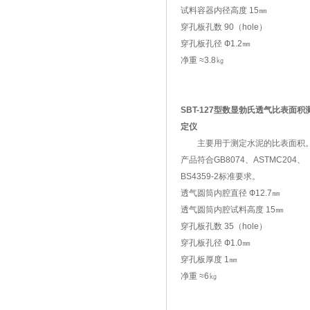
试料容器内径高度 15㎜
穿孔板孔数 90（hole）
穿孔板孔径 Ф1.2㎜
净重 ≈3.8㎏
SBT-127型数显勃氏透气比表面积
定仪
主要用于测定水泥的比表面积
产品符合GB8074、ASTMC204、
BS4359-2标准要求。
透气圆筒内腔直径 Ф12.7㎜
透气圆筒内腔试料高度 15㎜
穿孔板孔数 35（hole）
穿孔板孔径 Ф1.0㎜
穿孔板厚度 1㎜
净重 ≈6㎏