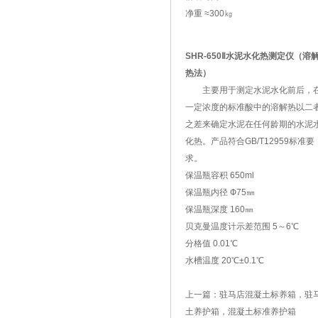
净重 ≈300㎏
SHR-650Ⅱ水泥水化热测定仪（溶
热法）
主要用于测定水泥水化前后，
一定浓度的标准酸中的溶解热以二
之差来确定水泥在任何龄期的水泥
化热。产品符合GB/T12959标准要
求。
保温瓶容积 650ml
保温瓶内径 Ф75㎜
保温瓶深度 160㎜
贝克曼温度计示差范围 5～6℃
分格值 0.01℃
水槽温度 20℃±0.1℃
上一篇：
驻马店混凝土标养箱，驻
土养护箱，混凝土标准养护箱