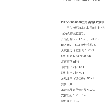
DKZ-5000/6000型电动抗折试验机
用作水泥和其它非属脆性材料
块的抗折强度预定。
产品符合GB/T17671、GB3350、
BS4550、ISO679标准要求。
大试验力 单杠杆时 1000N
双杠杆时 5000N/6000N
示值精度 ±1%
单杠杆出力比 10:1
双杠杆出力比 50:1
加载速率（双杠杆） 50N/s
抗折夹具
加荷辊及支撑辊直径 Ф10㎜
支撑辊距 100±0.1㎜
隔板间距 46㎜