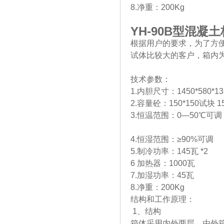
8.净重：200Kg
YH-90B
型混凝土
根据用户的要求，为了方
试体比较大的客户，箱内
技术参数：
1.内胆尺寸：1450*580*1
2.容量砼：150*150试块 1
3.恒温范围：0—50℃可调
4.恒湿范围：≥90%可调
5.制冷功率：145瓦 *2
6 加热器：1000瓦
7.加湿功率：45瓦
8.净重：200Kg
结构和工作原理：
1、结构
箱体采用内外两层，由外