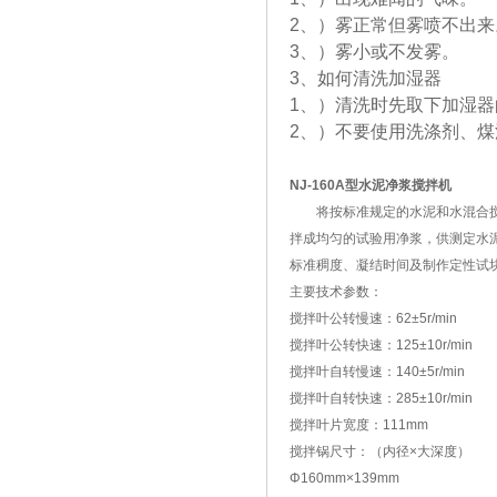
2、）雾正常但雾喷不出来
3、）雾小或不发雾。
3、如何清洗加湿器
1、）清洗时先取下加湿
2、）不要使用洗涤剂、煤
NJ-160A型水泥净浆搅拌机
将按标准规定的水泥和水混合
拌成均匀的试验用净浆，供测定水
标准稠度、凝结时间及制作定性试
主要技术参数：
搅拌叶公转慢速：62±5r/min
搅拌叶公转快速：125±10r/min
搅拌叶自转慢速：140±5r/min
搅拌叶自转快速：285±10r/min
搅拌叶片宽度：111mm
搅拌锅尺寸：（内径×大深度）
Φ160mm×139mm