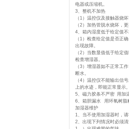
电器或压缩机。
3、整机不加热
（1）温控仪及接触器烧坏
（2）加热管脱水烧坏，
4、箱内湿度低于给定值不
（1）检查给定值是否正
出现故障。
（2）当数显值低于给定
检查增湿器。
（3）增湿器如不正常工
断水。
（4）温控仪不能输出信号
上的水迹，即能正常显示
5、磁力胶条不严密 用加
6、箱胆漏水 用环氧树脂
加湿器维护
1、当不使用加湿器时，
2、出现下列情况时必须清
1、）出现难闻的气味。