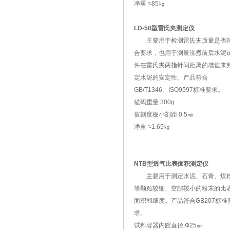
净重 ≈85㎏
LD-50型雷氏夹测定仪
主要用于检测雷氏夹质量是否
合要求，也用于测量沸煮前后水泥
件在雷氏夹两指针间距离的增值来
定水泥的安定性。产品符合
GB/T1346、ISO9597标准要求。
砝码重量 300g
值刻度板小刻距 0.5㎜
净重 ≈1.65㎏
NTB型透气比表面积测定仪
主要用于测定水泥、石膏、煤
等颗粒较细、空隙较小的粉末的比
面积和细度。产品符合GB207标准
求。
试料容器内腔直径 Ф25㎜