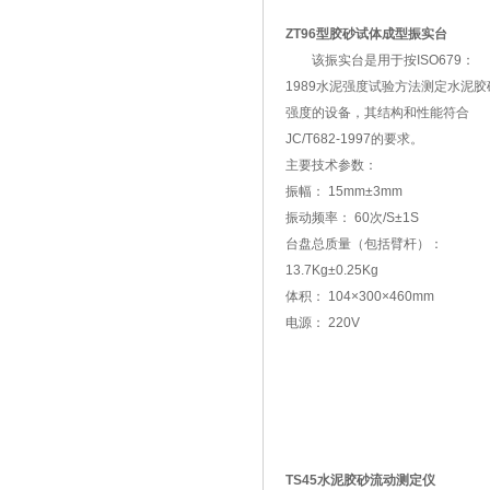
ZT96型胶砂试体成型振实台
该振实台是用于按ISO679：
1989水泥强度试验方法测定水泥胶
强度的设备，其结构和性能符合
JC/T682-1997的要求。
主要技术参数：
振幅： 15mm±3mm
振动频率： 60次/S±1S
台盘总质量（包括臂杆）：
13.7Kg±0.25Kg
体积： 104×300×460mm
电源： 220V
TS45水泥胶砂流动测定仪