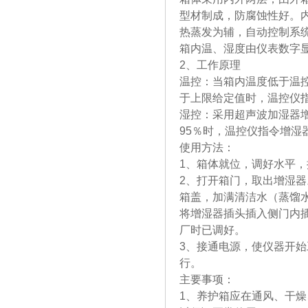
型材制成，防腐蚀性好。
热蒸发为辅，自动控制系
箱内温、湿度由仪表数字
2、工作原理
温控：当箱内温度低于温
于上限给定值时，温控仪
湿控：采用超声波加湿器增
95％时，温控仪指令增湿
使用方法：
1、箱体就位，调好水平，
2、打开箱门，取出增湿
箱盖，加满清洁水（蒸馏
将增湿器插头插入侧门内
厂时已调好。
3、接通电源，使仪器开
行。
主要事项：
1、养护箱应在通风、干