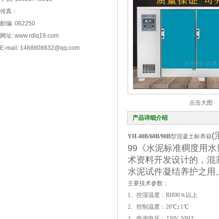
传真：
邮编: 062250
网址: www.rdlq19.com
E-mail: 1468808832@qq.com
点击大图
产品详细介绍
YH-40B/60B/90B
型混凝土标养箱
99《水泥标准稠度用
术资料开发设计的，混
水泥试件凝结养护之用
主要技术参数：
1、控湿温度：RH90％以上
2、控制温度：20℃±1℃
3、电源电压：220V 50HZ