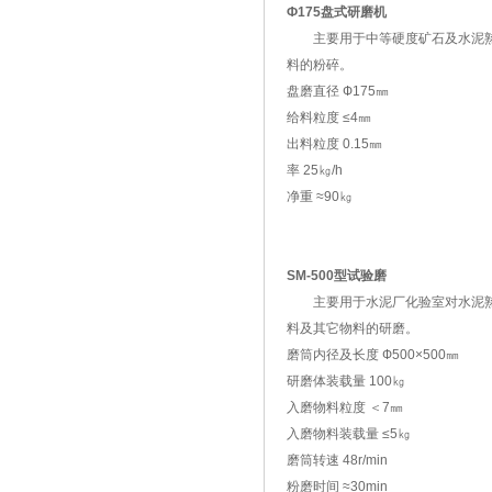
Ф175盘式研磨机
主要用于中等硬度矿石及水泥
料的粉碎。
盘磨直径 Ф175㎜
给料粒度 ≤4㎜
出料粒度 0.15㎜
率 25㎏/h
净重 ≈90㎏
SM-500型试验磨
主要用于水泥厂化验室对水泥
料及其它物料的研磨。
磨筒内径及长度 Ф500×500㎜
研磨体装载量 100㎏
入磨物料粒度 ＜7㎜
入磨物料装载量 ≤5㎏
磨筒转速 48r/min
粉磨时间 ≈30min