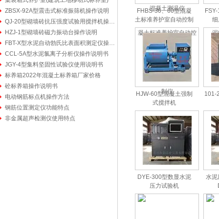
集装箱式养护室(建筑工地移动式标养室)
ZBSX-92A型震击式标准振筛机操作说明
FHBS-30、60型混凝
FSY
土标准养护室自动控制
细
QJ-20型砌墙砖抗压强度试验用搅拌机操作说明书
仪
HZJ-1型砌墙砖磁力振动台操作说明
FBT-X型水泥自动勃氏比表面积测定仪操作步骤
CCL-5A型水泥氯离子分析仪操作说明书
JGY-4型集料坚固性试验仪使用说明书
标养箱2022年混凝土标养箱厂家价格
砼标养箱操作说明书
HJW-60型混凝土强制
101
电动钢筋标点机操作方法
式搅拌机
钢筋位置测定仪功能特点
非金属超声检测仪使用特点
DYE-300型数显水泥
水泥
压力试验机