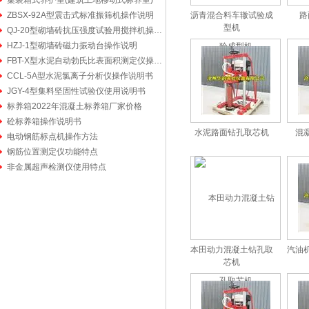
集装箱式养护室(建筑工地移动式标养室)
ZBSX-92A型震击式标准振筛机操作说明
沥青混合料车辙试验成
路
型机
QJ-20型砌墙砖抗压强度试验用搅拌机操作说明书
HZJ-1型砌墙砖磁力振动台操作说明
FBT-X型水泥自动勃氏比表面积测定仪操作步骤
CCL-5A型水泥氯离子分析仪操作说明书
JGY-4型集料坚固性试验仪使用说明书
标养箱2022年混凝土标养箱厂家价格
砼标养箱操作说明书
水泥路面钻孔取芯机
混
电动钢筋标点机操作方法
钢筋位置测定仪功能特点
非金属超声检测仪使用特点
本田动力混凝土钻孔取
汽油
芯机