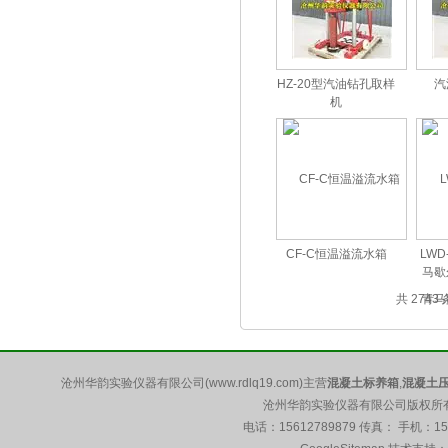
HZ-20型汽油钻孔取样
汽
机
CF-C恒温溢流水箱
LWD-
马歇
共 2743
沧州华韵实验仪器有限公司(www.rdlq19.com)主营
混凝土标养箱
,
混凝土
沧州华韵实验仪器有限公司版权所有 5
电话：15612789879 传真： 手机：1