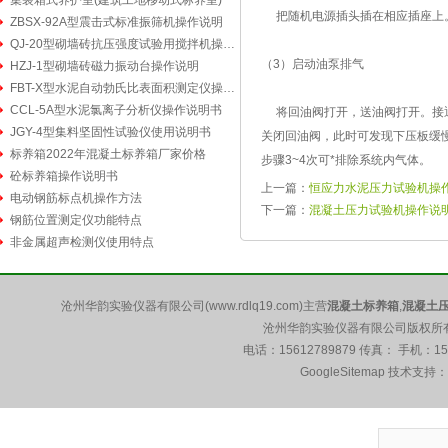
集装箱式养护室(建筑工地移动式标养室)
把随机电源插头插在相应插座上。电
ZBSX-92A型震击式标准振筛机操作说明
QJ-20型砌墙砖抗压强度试验用搅拌机操作说明书
（3）启动油泵排气
HZJ-1型砌墙砖磁力振动台操作说明
FBT-X型水泥自动勃氏比表面积测定仪操作步骤
CCL-5A型水泥氯离子分析仪操作说明书
将回油阀打开，送油阀打开。接通
JGY-4型集料坚固性试验仪使用说明书
关闭回油阀，此时可发现下压板缓
标养箱2022年混凝土标养箱厂家价格
步骤3~4次可*排除系统内气体。
砼标养箱操作说明书
上一篇：
恒应力水泥压力试验机操
电动钢筋标点机操作方法
下一篇：
混凝土压力试验机操作说
钢筋位置测定仪功能特点
非金属超声检测仪使用特点
沧州华韵实验仪器有限公司(www.rdlq19.com)主营
混凝土标养箱
,
混凝土
沧州华韵实验仪器有限公司版权所有 5
电话：15612789879 传真： 手机：1
GoogleSitemap
技术支持：