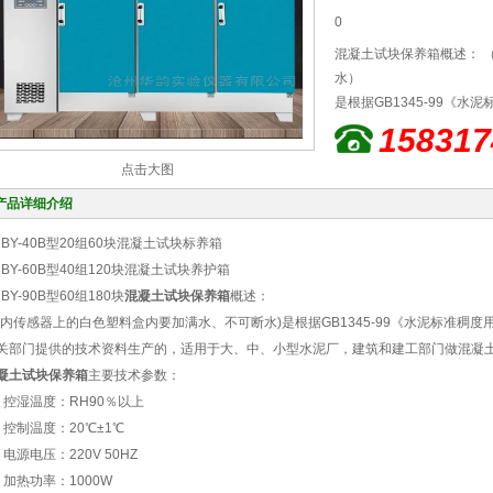
0
混凝土试块保养箱概述： 
水）
是根据GB1345-99《
研究院及有关部门提供的技
158317
筑和建工部门做混凝土、水
点击大图
产品详细介绍
HBY-40B型20组60块混凝土试块标养箱
HBY-60B型40组120块混凝土试块养护箱
HBY-90B型60组180块
混凝土试块保养箱
概述：
箱内传感器上的白色塑料盒内要加满水、不可断水)是根据GB1345-99《水泥标准
关部门提供的技术资料生产的，适用于大、中、小型水泥厂，建筑和建工部门做混凝
凝土试块保养箱
主要技术参数：
、控湿温度：RH90％以上
、控制温度：20℃±1℃
、电源电压：220V 50HZ
、加热功率：1000W