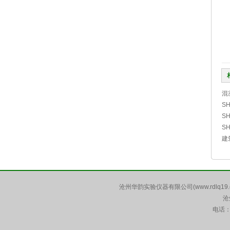
混
S
S
S
建
沧州华韵实验仪器有限公司(www.rdlq19.
沧
电话：