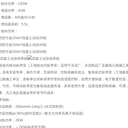
、制冷功率：145W
、增湿功率：45W
、增湿量：400毫升/小时
、增湿器容积：5.5L
、箱内空间：
0B型可放150m³混凝土试块20组
0B型可放150m³混凝土试块40组
0B型可放150m³混凝土试块60组
装箱式移动标养室（工地移动式标养室）适用于水泥厂、水泥制品厂及建筑公路施工
，具有安装简单，操作方便，无须培训，控制准确等优点。集装箱式标养室（工地集
公路施工单位，质检单位对标准养护室的温湿度控制，使用方便快捷，电子数显控温，温湿度
，可控。可移动标养室为集装箱改建而成，具有使用方便，温度湿度控制准确、可调，
要，为工地反复建设养护室节约成本。
术指标：
控温精度：20plusmn;1deg;C (水式加热管)
.控温范围ge;90%(相对湿度)(一般为大功率负离子加湿器)
.加热功率：2KW
.制冷功率：＜2KW(标养室空调)