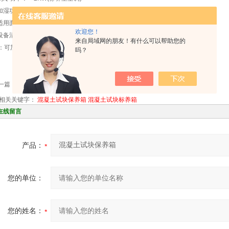
.加湿功率：60W 电源稳压：220Vplusmn;10%V 电源频率：50HZ
.适用面积：6*2.4米标准集装箱
欢迎您！
.设备清单：温湿度控制器一台，传感器一套，加热水箱一台，负离子加湿器一套
来自局域网的朋友！有什么可以帮助您的
：可加工定做养护室试块架子
吗？
一篇：
混凝土试块标养箱
下一篇：
CLD-3型静力触探机
相关关键字：
混凝土试块保养箱
混凝土试块标养箱
在线留言
产品：
您的单位：
您的姓名：