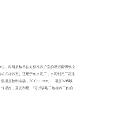
单位，科研质检单位对标准养护室的温湿度调节控
装箱式标养室）适用于各水泥厂，水泥制品厂及建
控制准确，20℃plusmn;1，湿度%95以
保温好，重复利用，*可以满足工地标养工作的