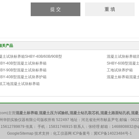
相关产品
凝土试块标养箱SHBY-40B/60B/90B型
混凝土试块标养箱
HBY-40B型混凝土试块标养箱
SHBY-60B型混
HBY-90B型混凝土试块标养箱
工地试块养护箱
HBY-40B型混凝土试块养护箱
混凝土标养箱混凝
筑工地混凝土试块标养箱
com)主营
混凝土标养箱
,
混凝土压力试验机
,
混凝土钻孔取芯机
,
混凝土路面钻孔机
,
混凝
州华韵实验仪器有限公司版权所有 522497 地址：河北省沧州市献县尹屯 邮编：0622
15612789879 传真： 手机：15831746915 联系人：张经理 邮箱：
1468808832@q
GoogleSitemap
技术支持：化工仪器网 ICP备案号：
冀ICP备14023484号-1