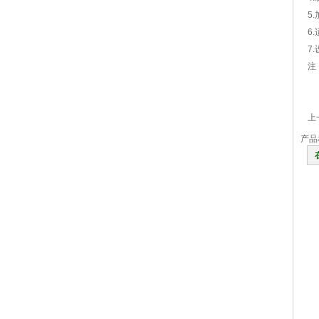
5
6
7
注
上
产品