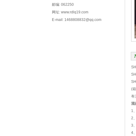
邮编: 062250
网址: www.rdlq19.com
E-mail: 1468808832@qq.com
S
S
S
(
有
混
1
2
3
4