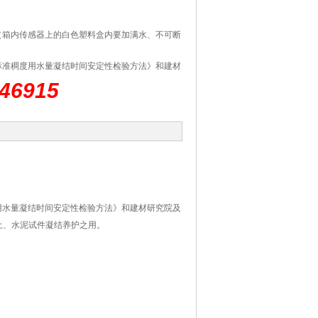
（箱内传感器上的白色塑料盒内要加满水、不可断
水泥标准稠度用水量凝结时间安定性检验方法》和建材
术资料制造的，适用于大、中、小型水泥厂，建
46915
泥试件凝结养护之用。
稠度用水量凝结时间安定性检验方法》和建材研究院及
土、水泥试件凝结养护之用。