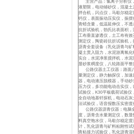
主营产品：氯离子分析仪，
液塑限，电动铺砂仪，混凝土
拌合机，闪点仪，马歇尔稳定
钙仪，表面振动压实仪，振摆
青蜡含量，低温延伸仪，不透
抗折试验机，勃氏比表面积，
工布垂直渗透仪，土工布有效
测定仪，陶瓷砖抗折试验机，
沥青全套设备（乳化沥青与矿
凝土贯入阻力，水泥游离氧化
实台，水泥净浆搅拌机，水泥
显砂浆稠度仪，八轮路面平整
公路仪器土工仪器：路面八
量测定仪，静力触探仪，加速
器，电动液压脱模器，手动砂
压力仪，多功能电动击实仪，
试验仪，K30平板载荷试验
全自动地基钎探机，电动石灰
法试验仪，语音报数压实密度
公路仪器沥青仪器：电脑全
度，沥青含水量测定仪，数显
料真空饱水仪，马歇尔稳定度
计，乳化沥青与矿料粘附性试
青粘接力试验仪，乳化沥青湿