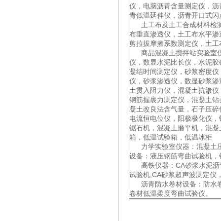
仪，电脑沥青含量测定仪，沥
青低温延伸仪，沥青开口式闪
土工布及土工合成材料检测
布垂直渗透仪，土工布水平渗
剪拉拔摩擦系数测定仪，土工
商品混凝土搅拌站实验室仪
仪，数显水泥比长仪，水泥胶
凝结时间测定仪，砂浆密度仪
仪，砂浆渗透仪，数显砂浆渗
土贯入阻力仪，混凝土抗渗仪
钢筋握裹力测定仪，混凝土钻
凝土改良法含气量，石子压碎
电流恒电位仪，阳极极化仪，
锯石机，混凝土磨平机，混凝
箱，低温试验箱，低温冰柜
力学实验室仪器：混凝土压
设备：液压钢筋弯曲试验机，
高铁仪器：CA砂浆水泥沥青
试验机,CA砂浆超声波测定仪
沥青防水卷材设备：防水卷
卷材低温柔度弯曲试验仪。