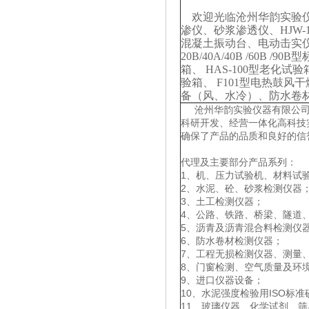
欢迎光临沧州华韵实验仪器
渗仪、砂浆渗透仪、HJW-15
混凝土振动台、电动击实仪
20B/40A/40B /60
箱、 HAS-100型老化试
验箱、 F101型电热鼓
备（风、水冷）、防水卷
沧州华韵实验仪器有限公司专
科研开发、经营一体化高科技
确保了产品的品质和良好的信
代理及主要部分产品系列：
1、机、压力试验机、材料试
2、水泥、砼、砂浆检测仪器
3、土工检测仪器；
4、公路、铁路、桥梁、隧道
5、沥青及沥青混合料检测仪
6、防水卷材检测仪器；
7、工程无损检测仪器、测量
8、门窗检测、空气质量及环
9、进口仪器设备；
10、水泥强度检验用ISO标
11、玻璃仪器、化学试剂、