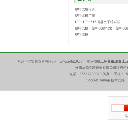
塑料试块模具
塑料试模厂家
100×100×515混凝土干缩试模
塑料试模！塑料试模批发！塑料试
厂家
塑料试模
沧州华韵实验仪器有限公司(www.rdlq19.com)主营
混凝土标养箱
,
混凝土
沧州华韵实验仪器有限公司版权所有 5
电话：15612789879 传真： 手机：1
GoogleSitemap
技术支持：
推