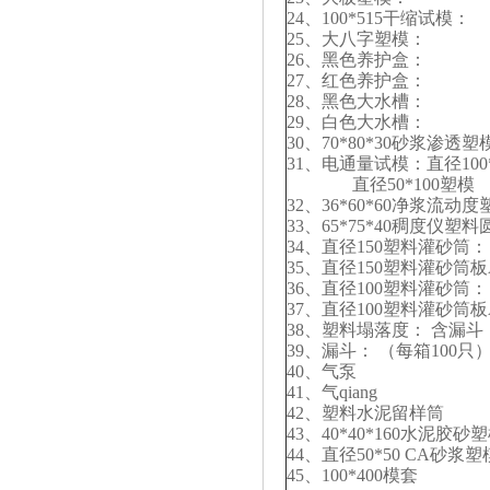
24、100*515干缩试
25、大八字塑模： 
26、黑色养护盒： （
27、红色养护盒： （
28、黑色大水槽： （
29、白色大水槽： （
30、70*80*30砂浆渗
31、电通量试模：直径10
直径50*100塑模
32、36*60*60净浆流动
33、65*75*40稠度仪
34、直径150塑料灌砂
35、直径150塑料灌砂筒
36、直径100塑料灌砂
37、直径100塑料灌砂筒
38、塑料塌落度： 含漏
39、漏斗： （每箱100只
40、气泵
41、气qiang
42、塑料水泥留样筒
43、40*40*160水泥
44、直径50*50 CA砂浆
45、100*400模套