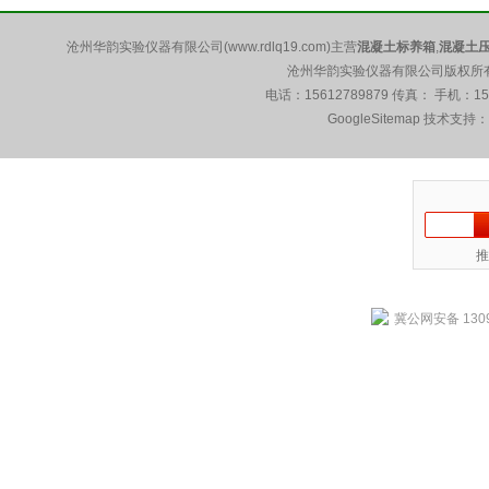
沧州华韵实验仪器有限公司(www.rdlq19.com)主营
混凝土标养箱
,
混凝土
沧州华韵实验仪器有限公司版权所有 5
电话：15612789879 传真： 手机：1
GoogleSitemap
技术支持：
推
冀公网安备 1309