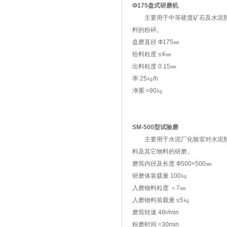
Ф175盘式研磨机
主要用于中等硬度矿石及水泥
料的粉碎。
盘磨直径 Ф175㎜
给料粒度 ≤4㎜
出料粒度 0.15㎜
率 25㎏/h
净重 ≈90㎏
SM-500型试验磨
主要用于水泥厂化验室对水泥
料及其它物料的研磨。
磨筒内径及长度 Ф500×500㎜
研磨体装载量 100㎏
入磨物料粒度 ＜7㎜
入磨物料装载量 ≤5㎏
磨筒转速 48r/min
粉磨时间 ≈30min