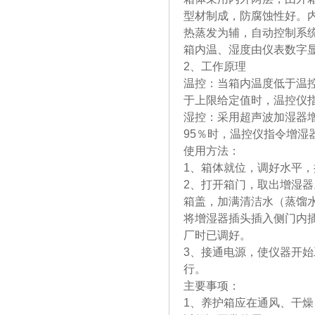
型材制成，防腐蚀性好。
热蒸发为辅，自动控制系
箱内温、湿度由仪表数字
2、工作原理
温控：当箱内温度低于温
于上限给定值时，温控仪
湿控：采用超声波加湿器增
95％时，温控仪指令增湿
使用方法：
1、箱体就位，调好水平，
2、打开箱门，取出增湿
箱盖，加满清洁水（蒸馏
将增湿器插头插入侧门内
厂时已调好。
3、接通电源，使仪器开
行。
主要事项：
1、养护箱应在通风、干