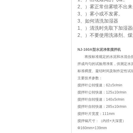
2、）雾正常但雾喷不出来
3、）雾小或不发雾。
3、如何清洗加湿器
1、）清洗时先取下加湿
2、）不要使用洗涤剂、煤
NJ-160A型水泥净浆搅拌机
将按标准规定的水泥和水混合
拌成均匀的试验用净浆，供测定水
标准稠度、凝结时间及制作定性试
主要技术参数：
搅拌叶公转慢速：62±5r/min
搅拌叶公转快速：125±10r/min
搅拌叶自转慢速：140±5r/min
搅拌叶自转快速：285±10r/min
搅拌叶片宽度：111mm
搅拌锅尺寸：（内径×大深度）
Φ160mm×139mm