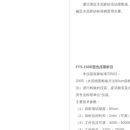
通过测定水泥胶砂流动度数值
确定水泥胶砂标准稠度用水量。
FYS-150B型负压筛析仪
本仪器按家标准T0502－
2005（水泥细度检验方法80um筛
法）进行检验的仪器，是试验室及
泥专业科研单位*仪器。
主要技术参数：
（1）筛析测试细度：80um
（2）筛析自控时间：2min（可调
（3）工作负压可调：4000～6000
（4）工作电压：220V ～750W