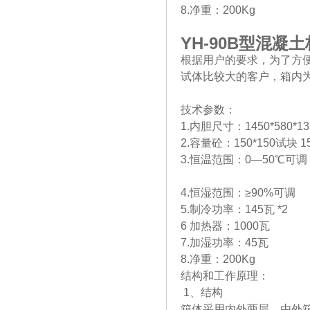
8.净重：200Kg
YH-90B
型混凝土
根据用户的要求，为了方
试体比较大的客户，箱内
技术参数：
1.内胆尺寸：1450*580*1
2.容量砼：150*150试块 1
3.恒温范围：0—50℃可调
4.恒湿范围：≥90%可调
5.制冷功率：145瓦 *2
6 加热器：1000瓦
7.加湿功率：45瓦
8.净重：200Kg
结构和工作原理：
1、结构
箱体采用内外两层，由外