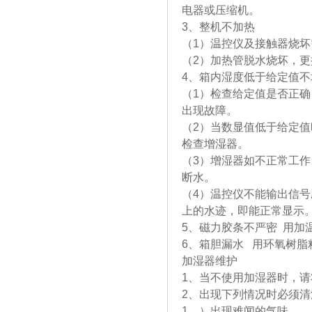
电器或压缩机。
3、整机不加热
（1）温控仪及接触器烧坏
（2）加热管脱水烧坏，
4、箱内湿度低于给定值不
（1）检查给定值是否正
出现故障。
（2）当数显值低于给定
检查增湿器。
（3）增湿器如不正常工
断水。
（4）温控仪不能输出信号
上的水迹，即能正常显示
5、磁力胶条不严密 用加
6、箱胆漏水 用环氧树脂
加湿器维护
1、当不使用加湿器时，
2、出现下列情况时必须清
1、）出现难闻的气味。