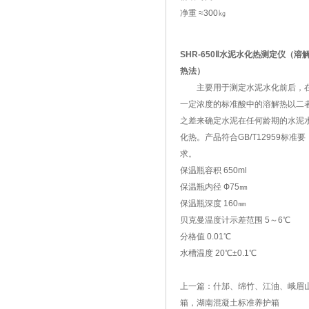
净重 ≈300㎏
SHR-650Ⅱ水泥水化热测定仪（溶
热法）
主要用于测定水泥水化前后，
一定浓度的标准酸中的溶解热以二
之差来确定水泥在任何龄期的水泥
化热。产品符合GB/T12959标准要
求。
保温瓶容积 650ml
保温瓶内径 Ф75㎜
保温瓶深度 160㎜
贝克曼温度计示差范围 5～6℃
分格值 0.01℃
水槽温度 20℃±0.1℃
上一篇：
什邡、绵竹、江油、峨眉
箱，湖南混凝土标准养护箱