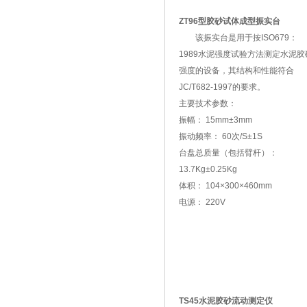
ZT96型胶砂试体成型振实台
该振实台是用于按ISO679：
1989水泥强度试验方法测定水泥胶
强度的设备，其结构和性能符合
JC/T682-1997的要求。
主要技术参数：
振幅： 15mm±3mm
振动频率： 60次/S±1S
台盘总质量（包括臂杆）：
13.7Kg±0.25Kg
体积： 104×300×460mm
电源： 220V
TS45水泥胶砂流动测定仪