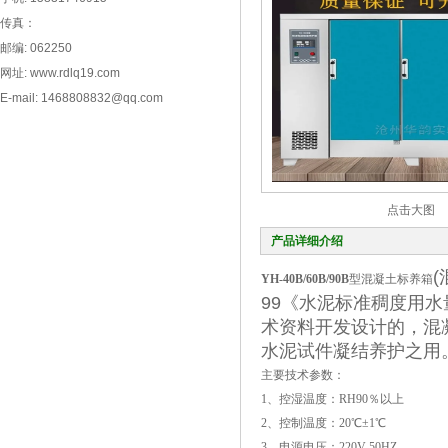
传真：
邮编: 062250
网址: www.rdlq19.com
E-mail: 1468808832@qq.com
点击大图
产品详细介绍
YH-40B/60B/90B
型混凝土标养箱
99《水泥标准稠度用
术资料开发设计的，混
水泥试件凝结养护之用
主要技术参数：
1、控湿温度：RH90％以上
2、控制温度：20℃±1℃
3、电源电压：220V 50HZ