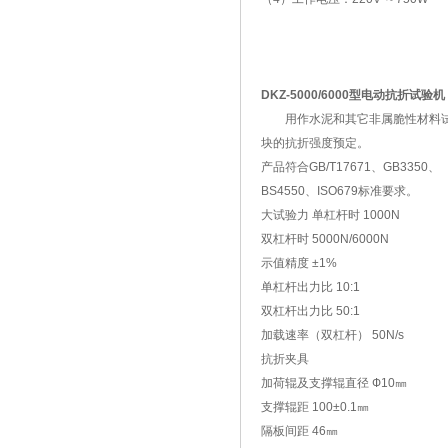
DKZ-5000/6000型电动抗折试验机
用作水泥和其它非属脆性材料
块的抗折强度预定。
产品符合GB/T17671、GB3350、
BS4550、ISO679标准要求。
大试验力 单杠杆时 1000N
双杠杆时 5000N/6000N
示值精度 ±1%
单杠杆出力比 10:1
双杠杆出力比 50:1
加载速率（双杠杆） 50N/s
抗折夹具
加荷辊及支撑辊直径 Ф10㎜
支撑辊距 100±0.1㎜
隔板间距 46㎜