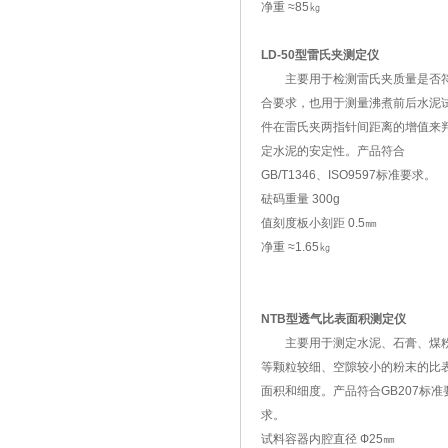
净重 ≈85㎏
LD-50型雷氏夹测定仪
主要用于检测雷氏夹质量是否
合要求，也用于测量沸煮前后水泥
件在雷氏夹两指针间距离的增值来
定水泥的安定性。产品符合
GB/T1346、ISO9597标准要求。
砝码重量 300g
值刻度板小刻距 0.5㎜
净重 ≈1.65㎏
NTB型透气比表面积测定仪
主要用于测定水泥、石膏、煤
等颗粒较细、空隙较小的粉末的比
面积和细度。产品符合GB207标准
求。
试料容器内腔直径 Ф25㎜