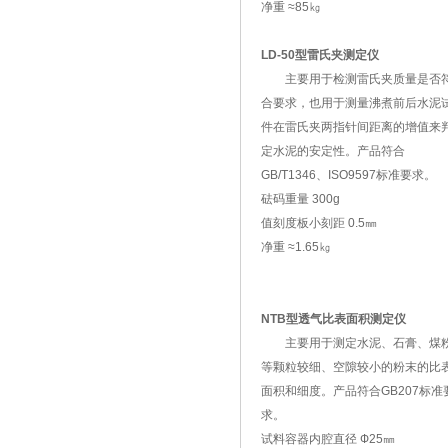
净重 ≈85㎏
LD-50型雷氏夹测定仪
主要用于检测雷氏夹质量是否
合要求，也用于测量沸煮前后水泥
件在雷氏夹两指针间距离的增值来
定水泥的安定性。产品符合
GB/T1346、ISO9597标准要求。
砝码重量 300g
值刻度板小刻距 0.5㎜
净重 ≈1.65㎏
NTB型透气比表面积测定仪
主要用于测定水泥、石膏、煤
等颗粒较细、空隙较小的粉末的比
面积和细度。产品符合GB207标准
求。
试料容器内腔直径 Ф25㎜