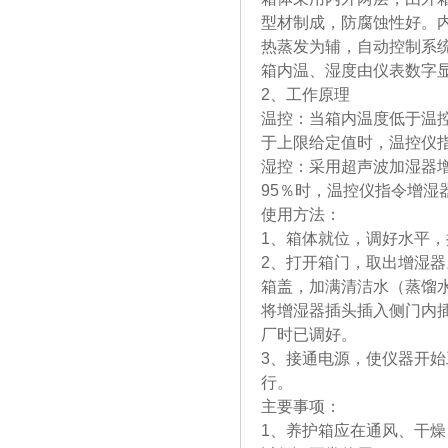
型材制成，防腐蚀性好。
热蒸发为辅，自动控制系
箱内温、湿度由仪表数字
2、工作原理
温控：当箱内温度低于温
于上限给定值时，温控仪
湿控：采用超声波加湿器增
95％时，温控仪指令增湿
使用方法：
1、箱体就位，调好水平，
2、打开箱门，取出增湿
箱盖，加满清洁水（蒸馏
将增湿器插头插入侧门内
厂时已调好。
3、接通电源，使仪器开
行。
主要事项：
1、养护箱应在通风、干