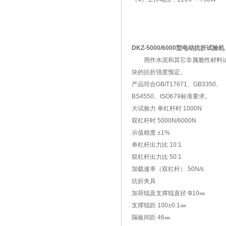
DKZ-5000/6000型电动抗折试验机
用作水泥和其它非属脆性材料
块的抗折强度预定。
产品符合GB/T17671、GB3350、
BS4550、ISO679标准要求。
大试验力 单杠杆时 1000N
双杠杆时 5000N/6000N
示值精度 ±1%
单杠杆出力比 10:1
双杠杆出力比 50:1
加载速率（双杠杆） 50N/s
抗折夹具
加荷辊及支撑辊直径 Ф10㎜
支撑辊距 100±0.1㎜
隔板间距 46㎜