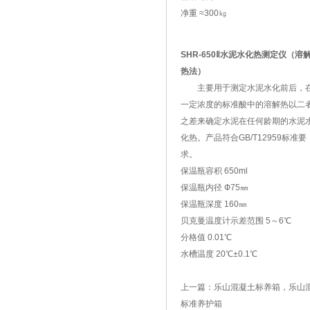
净重 ≈300㎏
SHR-650Ⅱ水泥水化热测定仪（溶
热法）
主要用于测定水泥水化前后，
一定浓度的标准酸中的溶解热以二
之差来确定水泥在任何龄期的水泥
化热。产品符合GB/T12959标准要
求。
保温瓶容积 650ml
保温瓶内径 Ф75㎜
保温瓶深度 160㎜
贝克曼温度计示差范围 5～6℃
分格值 0.01℃
水槽温度 20℃±0.1℃
上一篇：
乐山混凝土标养箱，乐山
标准养护箱