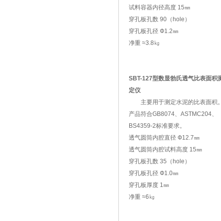
试料容器内径高度 15㎜
穿孔板孔数 90（hole）
穿孔板孔径 Ф1.2㎜
净重 ≈3.8㎏
SBT-127型数显勃氏透气比表面积
定仪
主要用于测定水泥的比表面积
产品符合GB8074、ASTMC204、
BS4359-2标准要求。
透气圆筒内腔直径 Ф12.7㎜
透气圆筒内腔试料高度 15㎜
穿孔板孔数 35（hole）
穿孔板孔径 Ф1.0㎜
穿孔板厚度 1㎜
净重 ≈6㎏