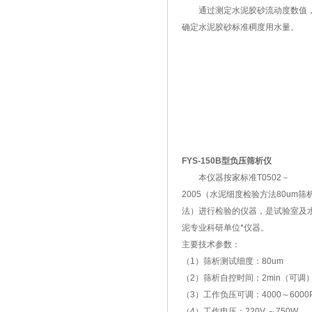
通过测定水泥胶砂流动度数值
确定水泥胶砂标准稠度用水量。
FYS-150B型负压筛析仪
本仪器按家标准T0502－
2005（水泥细度检验方法80um筛
法）进行检验的仪器，是试验室及
泥专业科研单位*仪器。
主要技术参数：
（1）筛析测试细度：80um
（2）筛析自控时间：2min（可调
（3）工作负压可调：4000～6000
（4）工作电压：220V ～750W