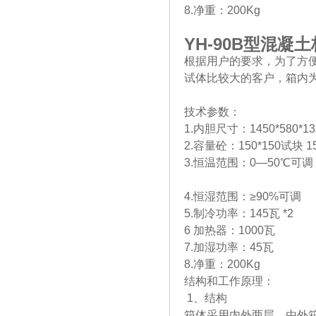
8.净重：200Kg
YH-90B
型混凝土
根据用户的要求，为了方
试体比较大的客户，箱内
技术参数：
1.内胆尺寸：1450*580*1
2.容量砼：150*150试块 1
3.恒温范围：0—50℃可调
4.恒湿范围：≥90%可调
5.制冷功率：145瓦 *2
6 加热器：1000瓦
7.加湿功率：45瓦
8.净重：200Kg
结构和工作原理：
1、结构
箱体采用内外两层，由外