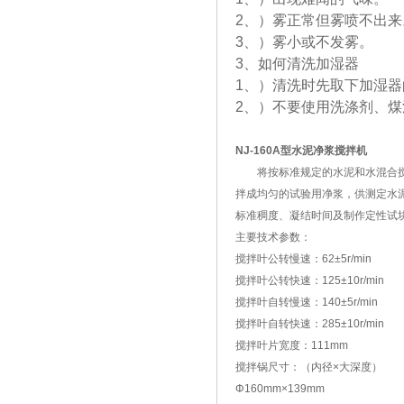
2、）雾正常但雾喷不出来
3、）雾小或不发雾。
3、如何清洗加湿器
1、）清洗时先取下加湿
2、）不要使用洗涤剂、煤
NJ-160A型水泥净浆搅拌机
将按标准规定的水泥和水混合
拌成均匀的试验用净浆，供测定水
标准稠度、凝结时间及制作定性试
主要技术参数：
搅拌叶公转慢速：62±5r/min
搅拌叶公转快速：125±10r/min
搅拌叶自转慢速：140±5r/min
搅拌叶自转快速：285±10r/min
搅拌叶片宽度：111mm
搅拌锅尺寸：（内径×大深度）
Φ160mm×139mm