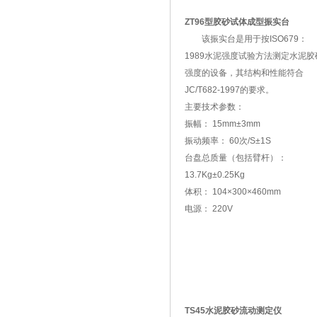
ZT96型胶砂试体成型振实台
该振实台是用于按ISO679：
1989水泥强度试验方法测定水泥胶
强度的设备，其结构和性能符合
JC/T682-1997的要求。
主要技术参数：
振幅： 15mm±3mm
振动频率： 60次/S±1S
台盘总质量（包括臂杆）：
13.7Kg±0.25Kg
体积： 104×300×460mm
电源： 220V
TS45水泥胶砂流动测定仪