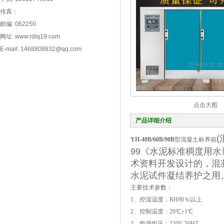
传真：
邮编: 062250
网址: www.rdlq19.com
E-mail: 1468808832@qq.com
点击大图
产品详细介绍
YH-40B/60B/90B
型混凝土标养箱
99《水泥标准稠度用
术资料开发设计的，混
水泥试件凝结养护之用
主要技术参数：
1、控湿温度：RH90％以上
2、控制温度：20℃±1℃
3、电源电压：220V 50HZ