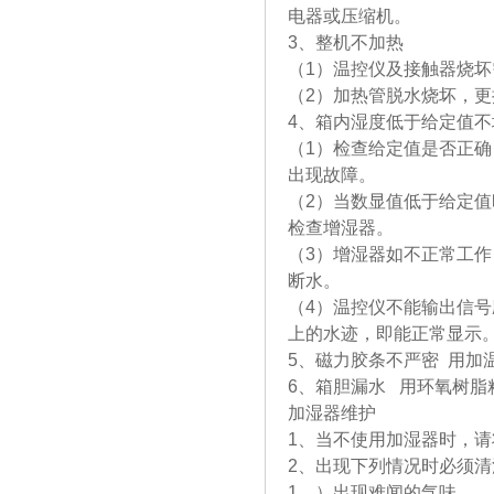
电器或压缩机。
3、整机不加热
（1）温控仪及接触器烧坏
（2）加热管脱水烧坏，
4、箱内湿度低于给定值不
（1）检查给定值是否正
出现故障。
（2）当数显值低于给定
检查增湿器。
（3）增湿器如不正常工
断水。
（4）温控仪不能输出信号
上的水迹，即能正常显示
5、磁力胶条不严密 用加
6、箱胆漏水 用环氧树脂
加湿器维护
1、当不使用加湿器时，
2、出现下列情况时必须清
1、）出现难闻的气味。