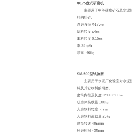
Ф175盘式研磨机
主要用于中等硬度矿石及水泥
料的粉碎。
盘磨直径 Ф175㎜
给料粒度 ≤4㎜
出料粒度 0.15㎜
率 25㎏/h
净重 ≈90㎏
SM-500型试验磨
主要用于水泥厂化验室对水泥
料及其它物料的研磨。
磨筒内径及长度 Ф500×500㎜
研磨体装载量 100㎏
入磨物料粒度 ＜7㎜
入磨物料装载量 ≤5㎏
磨筒转速 48r/min
粉磨时间 ≈30min