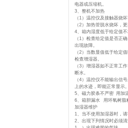
电器或压缩机。
3、整机不加热
（1）温控仪及接触器烧坏
（2）加热管脱水烧坏，
4、箱内湿度低于给定值不
（1）检查给定值是否正
出现故障。
（2）当数显值低于给定
检查增湿器。
（3）增湿器如不正常工
断水。
（4）温控仪不能输出信号
上的水迹，即能正常显示
5、磁力胶条不严密 用加
6、箱胆漏水 用环氧树脂
加湿器维护
1、当不使用加湿器时，
2、出现下列情况时必须清
1、）出现难闻的气味。