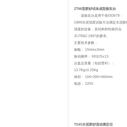
ZT96型胶砂试体成型振实台
该振实台是用于按ISO679：
1989水泥强度试验方法测定水泥胶
强度的设备，其结构和性能符合
JC/T682-1997的要求。
主要技术参数：
振幅： 15mm±3mm
振动频率： 60次/S±1S
台盘总质量（包括臂杆）：
13.7Kg±0.25Kg
体积： 104×300×460mm
电源： 220V
TS45水泥胶砂流动测定仪