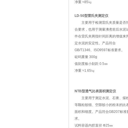
净重 ≈85㎏
LD-50型雷氏夹测定仪
主要用于检测雷氏夹质量是否
合要求，也用于测量沸煮前后水泥
件在雷氏夹两指针间距离的增值来
定水泥的安定性。产品符合
GB/T1346、ISO9597标准要求。
砝码重量 300g
值刻度板小刻距 0.5㎜
净重 ≈1.65㎏
NTB型透气比表面积测定仪
主要用于测定水泥、石膏、煤
等颗粒较细、空隙较小的粉末的比
面积和细度。产品符合GB207标准
求。
试料容器内腔直径 Ф25㎜