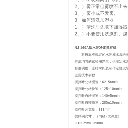
2、）雾正常但雾喷不出来
3、）雾小或不发雾。
3、如何清洗加湿器
1、）清洗时先取下加湿
2、）不要使用洗涤剂、煤
NJ-160A型水泥净浆搅拌机
将按标准规定的水泥和水混合
拌成均匀的试验用净浆，供测定水
标准稠度、凝结时间及制作定性试
主要技术参数：
搅拌叶公转慢速：62±5r/min
搅拌叶公转快速：125±10r/min
搅拌叶自转慢速：140±5r/min
搅拌叶自转快速：285±10r/min
搅拌叶片宽度：111mm
搅拌锅尺寸：（内径×大深度）
Φ160mm×139mm