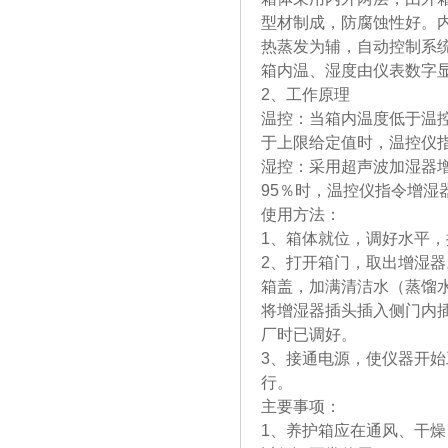
型材制成，防腐蚀性好。
热蒸发为辅，自动控制系
箱内温、湿度由仪表数字
2、工作原理
温控：当箱内温度低于温
于上限给定值时，温控仪
湿控：采用超声波加湿器增
95％时，温控仪指令增湿
使用方法：
1、箱体就位，调好水平，
2、打开箱门，取出增湿
箱盖，加满清洁水（蒸馏
将增湿器插头插入侧门内
厂时已调好。
3、接通电源，使仪器开
行。
主要事项：
1、养护箱应在通风、干