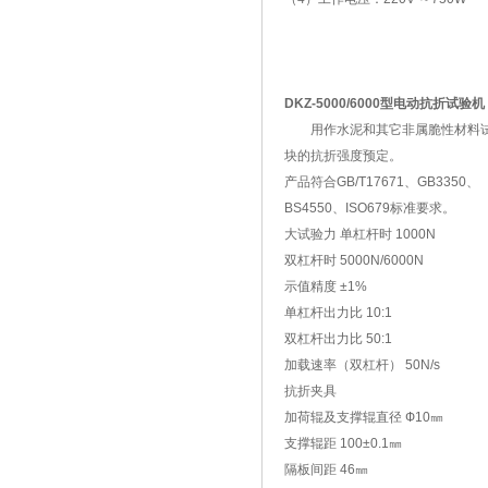
DKZ-5000/6000型电动抗折试验机
用作水泥和其它非属脆性材料
块的抗折强度预定。
产品符合GB/T17671、GB3350、
BS4550、ISO679标准要求。
大试验力 单杠杆时 1000N
双杠杆时 5000N/6000N
示值精度 ±1%
单杠杆出力比 10:1
双杠杆出力比 50:1
加载速率（双杠杆） 50N/s
抗折夹具
加荷辊及支撑辊直径 Ф10㎜
支撑辊距 100±0.1㎜
隔板间距 46㎜