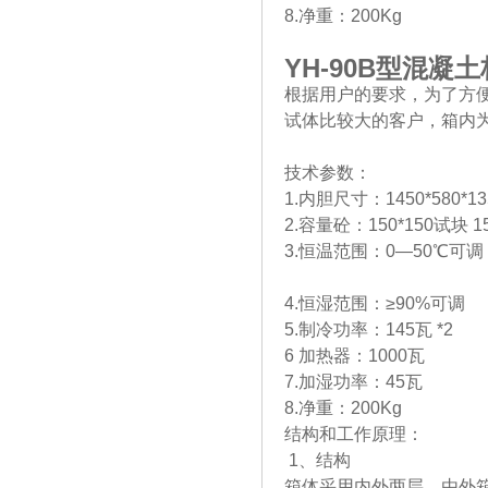
8.净重：200Kg
YH-90B
型混凝土
根据用户的要求，为了方
试体比较大的客户，箱内
技术参数：
1.内胆尺寸：1450*580*1
2.容量砼：150*150试块 1
3.恒温范围：0—50℃可调
4.恒湿范围：≥90%可调
5.制冷功率：145瓦 *2
6 加热器：1000瓦
7.加湿功率：45瓦
8.净重：200Kg
结构和工作原理：
1、结构
箱体采用内外两层，由外