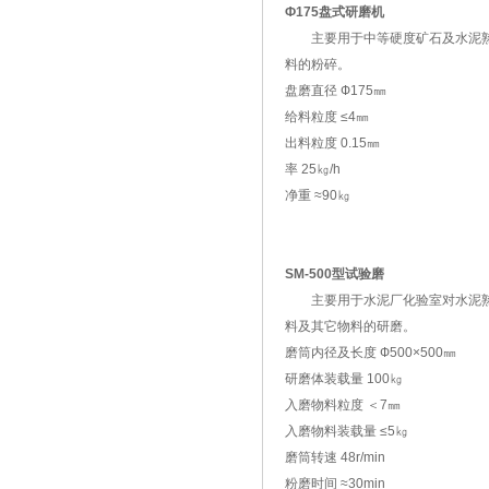
Ф175盘式研磨机
主要用于中等硬度矿石及水泥
料的粉碎。
盘磨直径 Ф175㎜
给料粒度 ≤4㎜
出料粒度 0.15㎜
率 25㎏/h
净重 ≈90㎏
SM-500型试验磨
主要用于水泥厂化验室对水泥
料及其它物料的研磨。
磨筒内径及长度 Ф500×500㎜
研磨体装载量 100㎏
入磨物料粒度 ＜7㎜
入磨物料装载量 ≤5㎏
磨筒转速 48r/min
粉磨时间 ≈30min