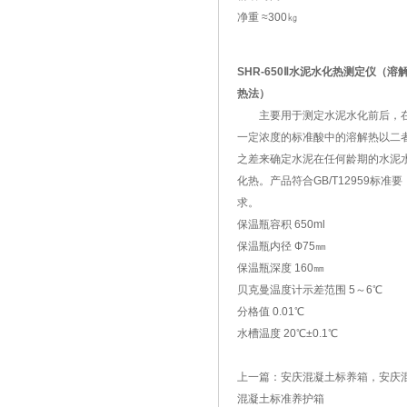
净重 ≈300㎏
SHR-650Ⅱ水泥水化热测定仪（溶
热法）
主要用于测定水泥水化前后，
一定浓度的标准酸中的溶解热以二
之差来确定水泥在任何龄期的水泥
化热。产品符合GB/T12959标准要
求。
保温瓶容积 650ml
保温瓶内径 Ф75㎜
保温瓶深度 160㎜
贝克曼温度计示差范围 5～6℃
分格值 0.01℃
水槽温度 20℃±0.1℃
上一篇：
安庆混凝土标养箱，安庆
混凝土标准养护箱