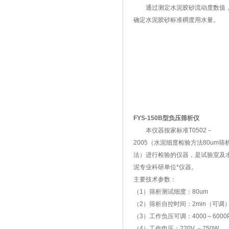
通过测定水泥胶砂流动度数值
确定水泥胶砂标准稠度用水量。
FYS-150B型负压筛析仪
本仪器按家标准T0502－
2005（水泥细度检验方法80um筛
法）进行检验的仪器，是试验室及
泥专业科研单位*仪器。
主要技术参数：
（1）筛析测试细度：80um
（2）筛析自控时间：2min（可调
（3）工作负压可调：4000～6000
（4）工作电压：220V ～750W