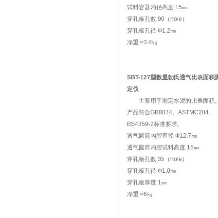
试料容器内径高度 15㎜
穿孔板孔数 90（hole）
穿孔板孔径 Ф1.2㎜
净重 ≈3.8㎏
SBT-127型数显勃氏透气比表面积
定仪
主要用于测定水泥的比表面积
产品符合GB8074、ASTMC204、
BS4359-2标准要求。
透气圆筒内腔直径 Ф12.7㎜
透气圆筒内腔试料高度 15㎜
穿孔板孔数 35（hole）
穿孔板孔径 Ф1.0㎜
穿孔板厚度 1㎜
净重 ≈6㎏