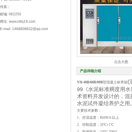
传真：
邮编: 062250
网址: www.rdlq19.com
E-mail: 1468808832@qq.com
点击大图
产品详细介绍
YH-40B/60B/90B
型混凝土标养箱
99《水泥标准稠度用
术资料开发设计的，混
水泥试件凝结养护之用
主要技术参数：
1、控湿温度：RH90％以上
2、控制温度：20℃±1℃
3、电源电压：220V 50HZ