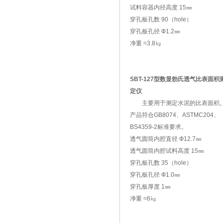
试料容器内径高度 15㎜
穿孔板孔数 90（hole）
穿孔板孔径 Ф1.2㎜
净重 ≈3.8㎏
SBT-127型数显勃氏透气比表面积
定仪
主要用于测定水泥的比表面积
产品符合GB8074、ASTMC204、
BS4359-2标准要求。
透气圆筒内腔直径 Ф12.7㎜
透气圆筒内腔试料高度 15㎜
穿孔板孔数 35（hole）
穿孔板孔径 Ф1.0㎜
穿孔板厚度 1㎜
净重 ≈6㎏