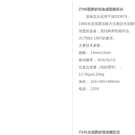
ZT96型胶砂试体成型振实台
该振实台是用于按ISO679：
1989水泥强度试验方法测定水泥胶
强度的设备，其结构和性能符合
JC/T682-1997的要求。
主要技术参数：
振幅： 15mm±3mm
振动频率： 60次/S±1S
台盘总质量（包括臂杆）：
13.7Kg±0.25Kg
体积： 104×300×460mm
电源： 220V
TS45水泥胶砂流动测定仪