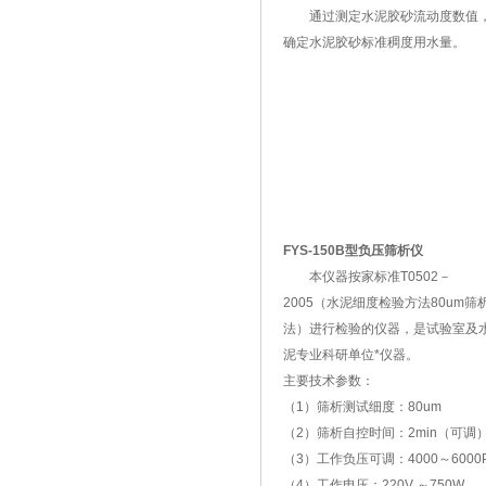
通过测定水泥胶砂流动度数值
确定水泥胶砂标准稠度用水量。
FYS-150B型负压筛析仪
本仪器按家标准T0502－
2005（水泥细度检验方法80um筛
法）进行检验的仪器，是试验室及
泥专业科研单位*仪器。
主要技术参数：
（1）筛析测试细度：80um
（2）筛析自控时间：2min（可调
（3）工作负压可调：4000～6000
（4）工作电压：220V ～750W