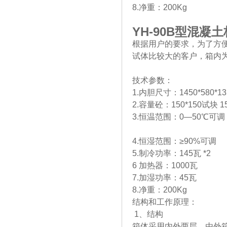
8.净重：200Kg
YH-90B
型混凝土
根据用户的要求，为了方
试体比较大的客户，箱内
技术参数：
1.内胆尺寸：1450*580*1
2.容量砼：150*150试块 1
3.恒温范围：0—50℃可调
4.恒湿范围：≥90%可调
5.制冷功率：145瓦 *2
6 加热器：1000瓦
7.加湿功率：45瓦
8.净重：200Kg
结构和工作原理：
1、结构
箱体采用内外两层，由外