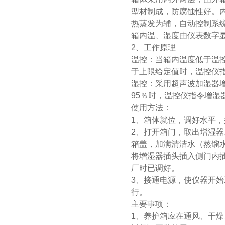
型材制成，防腐蚀性好。
热蒸发为辅，自动控制系
箱内温、湿度由仪表数字
2、工作原理
温控：当箱内温度低于温
于上限给定值时，温控仪
湿控：采用超声波加湿器增
95％时，温控仪指令增湿
使用方法：
1、箱体就位，调好水平，
2、打开箱门，取出增湿
箱盖，加满清洁水（蒸馏
将增湿器插头插入侧门内
厂时已调好。
3、接通电源，使仪器开
行。
主要事项：
1、养护箱应在通风、干