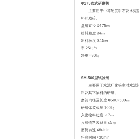
Ф175盘式研磨机
主要用于中等硬度矿石及水泥
料的粉碎。
盘磨直径 Ф175㎜
给料粒度 ≤4㎜
出料粒度 0.15㎜
率 25㎏/h
净重 ≈90㎏
SM-500型试验磨
主要用于水泥厂化验室对水泥
料及其它物料的研磨。
磨筒内径及长度 Ф500×500㎜
研磨体装载量 100㎏
入磨物料粒度 ＜7㎜
入磨物料装载量 ≤5㎏
磨筒转速 48r/min
粉磨时间 ≈30min