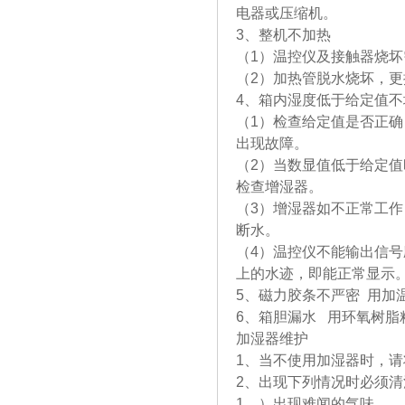
电器或压缩机。
3、整机不加热
（1）温控仪及接触器烧坏
（2）加热管脱水烧坏，
4、箱内湿度低于给定值不
（1）检查给定值是否正
出现故障。
（2）当数显值低于给定
检查增湿器。
（3）增湿器如不正常工
断水。
（4）温控仪不能输出信号
上的水迹，即能正常显示
5、磁力胶条不严密 用加
6、箱胆漏水 用环氧树脂
加湿器维护
1、当不使用加湿器时，
2、出现下列情况时必须清
1、）出现难闻的气味。