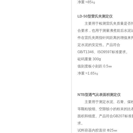
净重 ≈85㎏
LD-50型雷氏夹测定仪
主要用于检测雷氏夹质量是否
合要求，也用于测量沸煮前后水泥
件在雷氏夹两指针间距离的增值来
定水泥的安定性。产品符合
GB/T1346、ISO9597标准要求。
砝码重量 300g
值刻度板小刻距 0.5㎜
净重 ≈1.65㎏
NTB型透气比表面积测定仪
主要用于测定水泥、石膏、煤
等颗粒较细、空隙较小的粉末的比
面积和细度。产品符合GB207标准
求。
试料容器内腔直径 Ф25㎜