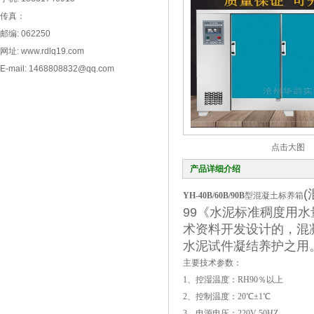
传真：
邮编: 062250
网址: www.rdlq19.com
E-mail: 1468808832@qq.com
点击大图
产品详细介绍
YH-40B/60B/90B
型混凝土标养箱
99《水泥标准稠度用
术资料开发设计的，混
水泥试件凝结养护之用
主要技术参数：
1、控湿温度：RH90％以上
2、控制温度：20℃±1℃
3、电源电压：220V 50HZ