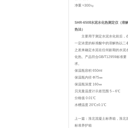
净重 ≈300㎏
SHR-650Ⅱ水泥水化热测定仪（溶
热法）
主要用于测定水泥水化前后，
一定浓度的标准酸中的溶解热以二
之差来确定水泥在任何龄期的水泥
化热。产品符合GB/T12959标准要
求。
保温瓶容积 650ml
保温瓶内径 Ф75㎜
保温瓶深度 160㎜
贝克曼温度计示差范围 5～6℃
分格值 0.01℃
水槽温度 20℃±0.1℃
上一篇：
淮北混凝土标养箱，淮北
标准养护箱