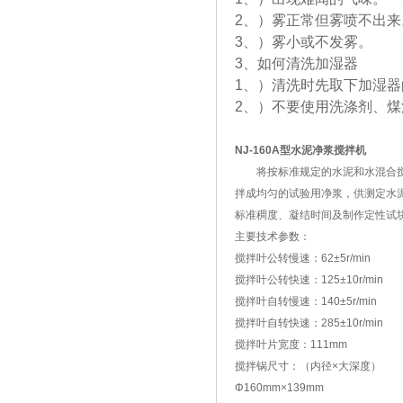
2、）雾正常但雾喷不出来
3、）雾小或不发雾。
3、如何清洗加湿器
1、）清洗时先取下加湿
2、）不要使用洗涤剂、煤
NJ-160A型水泥净浆搅拌机
将按标准规定的水泥和水混合
拌成均匀的试验用净浆，供测定水
标准稠度、凝结时间及制作定性试
主要技术参数：
搅拌叶公转慢速：62±5r/min
搅拌叶公转快速：125±10r/min
搅拌叶自转慢速：140±5r/min
搅拌叶自转快速：285±10r/min
搅拌叶片宽度：111mm
搅拌锅尺寸：（内径×大深度）
Φ160mm×139mm