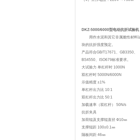
DKZ-5000/6000型电动抗折试验机
用作水泥和其它非属脆性材料
块的抗折强度预定。
产品符合GB/T17671、GB3350、
BS4550、ISO679标准要求。
大试验力 单杠杆时 1000N
双杠杆时 5000N/6000N
示值精度 ±1%
单杠杆出力比 10:1
双杠杆出力比 50:1
加载速率（双杠杆） 50N/s
抗折夹具
加荷辊及支撑辊直径 Ф10㎜
支撑辊距 100±0.1㎜
隔板间距 46㎜