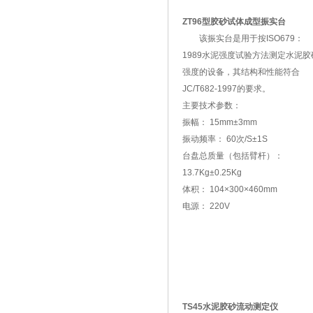
ZT96型胶砂试体成型振实台
该振实台是用于按ISO679：
1989水泥强度试验方法测定水泥胶
强度的设备，其结构和性能符合
JC/T682-1997的要求。
主要技术参数：
振幅： 15mm±3mm
振动频率： 60次/S±1S
台盘总质量（包括臂杆）：
13.7Kg±0.25Kg
体积： 104×300×460mm
电源： 220V
TS45水泥胶砂流动测定仪