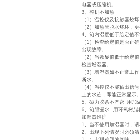
电器或压缩机。
3、整机不加热
（1）温控仪及接触器烧坏
（2）加热管脱水烧坏，
4、箱内湿度低于给定值不
（1）检查给定值是否正
出现故障。
（2）当数显值低于给定
检查增湿器。
（3）增湿器如不正常工
断水。
（4）温控仪不能输出信号
上的水迹，即能正常显示
5、磁力胶条不严密 用加
6、箱胆漏水 用环氧树脂
加湿器维护
1、当不使用加湿器时，
2、出现下列情况时必须清
1、）出现难闻的气味。