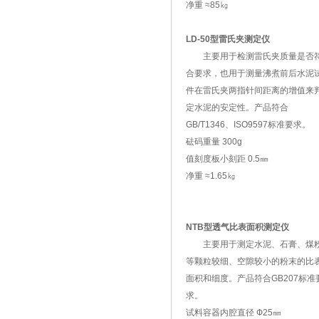
净重 ≈85㎏
LD-50型雷氏夹测定仪
主要用于检测雷氏夹质量是否
合要求，也用于测量沸煮前后水泥
件在雷氏夹两指针间距离的增值来
定水泥的安定性。产品符合
GB/T1346、ISO9597标准要求。
砝码重量 300g
值刻度板小刻距 0.5㎜
净重 ≈1.65㎏
NTB型透气比表面积测定仪
主要用于测定水泥、石膏、煤
等颗粒较细、空隙较小的粉末的比
面积和细度。产品符合GB207标准
求。
试料容器内腔直径 Ф25㎜