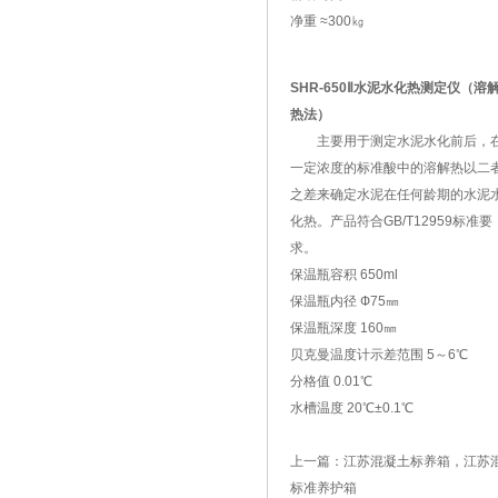
净重 ≈300㎏
SHR-650Ⅱ水泥水化热测定仪（溶
热法）
主要用于测定水泥水化前后，
一定浓度的标准酸中的溶解热以二
之差来确定水泥在任何龄期的水泥
化热。产品符合GB/T12959标准要
求。
保温瓶容积 650ml
保温瓶内径 Ф75㎜
保温瓶深度 160㎜
贝克曼温度计示差范围 5～6℃
分格值 0.01℃
水槽温度 20℃±0.1℃
上一篇：
江苏混凝土标养箱，江苏
标准养护箱