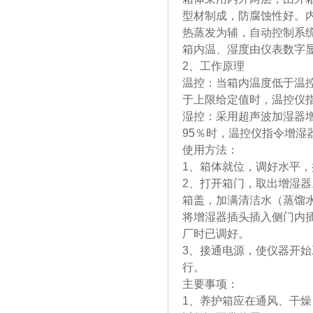
型材制成，防腐蚀性好。
热蒸发为辅，自动控制系
箱内温、湿度由仪表数字
2、工作原理
温控：当箱内温度低于温
于上限给定值时，温控仪
湿控：采用超声波加湿器增
95％时，温控仪指令增湿
使用方法：
1、箱体就位，调好水平，
2、打开箱门，取出增湿
箱盖，加满清洁水（蒸馏
将增湿器插头插入侧门内
厂时已调好。
3、接通电源，使仪器开
行。
主要事项：
1、养护箱应在通风、干