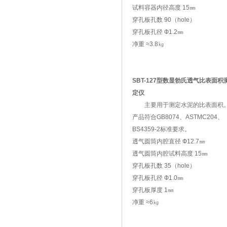
试料容器内径高度 15㎜
穿孔板孔数 90（hole）
穿孔板孔径 Ф1.2㎜
净重 ≈3.8㎏
SBT-127型数显勃氏透气比表面积
定仪
主要用于测定水泥的比表面积
产品符合GB8074、ASTMC204、
BS4359-2标准要求。
透气圆筒内腔直径 Ф12.7㎜
透气圆筒内腔试料高度 15㎜
穿孔板孔数 35（hole）
穿孔板孔径 Ф1.0㎜
穿孔板厚度 1㎜
净重 ≈6㎏