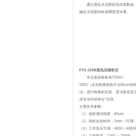
通过测定水泥胶砂流动度数值
确定水泥胶砂标准稠度用水量。
FYS-150B型负压筛析仪
本仪器按家标准T0502－
2005（水泥细度检验方法80um筛
法）进行检验的仪器，是试验室及
泥专业科研单位*仪器。
主要技术参数：
（1）筛析测试细度：80um
（2）筛析自控时间：2min（可调
（3）工作负压可调：4000～6000
（4）工作电压：220V ～750W