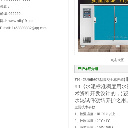
传真：
邮编: 062250
网址: www.rdlq19.com
E-mail: 1468808832@qq.com
点击大图
产品详细介绍
YH-40B/60B/90B
型混凝土标养箱
99《水泥标准稠度用
术资料开发设计的，混
水泥试件凝结养护之用
主要技术参数：
1、控湿温度：RH90％以上
2、控制温度：20℃±1℃
3、电源电压：220V 50HZ