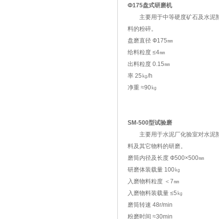
Ф175盘式研磨机
主要用于中等硬度矿石及水泥
料的粉碎。
盘磨直径 Ф175㎜
给料粒度 ≤4㎜
出料粒度 0.15㎜
率 25㎏/h
净重 ≈90㎏
SM-500型试验磨
主要用于水泥厂化验室对水泥
料及其它物料的研磨。
磨筒内径及长度 Ф500×500㎜
研磨体装载量 100㎏
入磨物料粒度 ＜7㎜
入磨物料装载量 ≤5㎏
磨筒转速 48r/min
粉磨时间 ≈30min