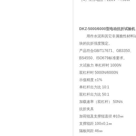
DKZ-5000/6000型电动抗折试验机
用作水泥和其它非属脆性材料
块的抗折强度预定。
产品符合GB/T17671、GB3350、
BS4550、ISO679标准要求。
大试验力 单杠杆时 1000N
双杠杆时 5000N/6000N
示值精度 ±1%
单杠杆出力比 10:1
双杠杆出力比 50:1
加载速率（双杠杆） 50N/s
抗折夹具
加荷辊及支撑辊直径 Ф10㎜
支撑辊距 100±0.1㎜
隔板间距 46㎜