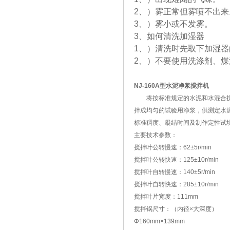
2、）雾正常但雾喷不出来
3、）雾小或不发雾。
3、如何清洗加湿器
1、）清洗时先取下加湿
2、）不要使用洗涤剂、煤
NJ-160A型水泥净浆搅拌机
将按标准规定的水泥和水混合
拌成均匀的试验用净浆，供测定水
标准稠度、凝结时间及制作定性试
主要技术参数：
搅拌叶公转慢速：62±5r/min
搅拌叶公转快速：125±10r/min
搅拌叶自转慢速：140±5r/min
搅拌叶自转快速：285±10r/min
搅拌叶片宽度：111mm
搅拌锅尺寸：（内径×大深度）
Φ160mm×139mm