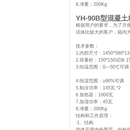
8.净重：200Kg
YH-90B
型混凝土
根据用户的要求，为了方
试体比较大的客户，箱内
技术参数：
1.内胆尺寸：1450*580*1
2.容量砼：150*150试块 1
3.恒温范围：0—50℃可调
4.恒湿范围：≥90%可调
5.制冷功率：145瓦 *2
6 加热器：1000瓦
7.加湿功率：45瓦
8.净重：200Kg
结构和工作原理：
1、结构
箱体采用内外两层，由外