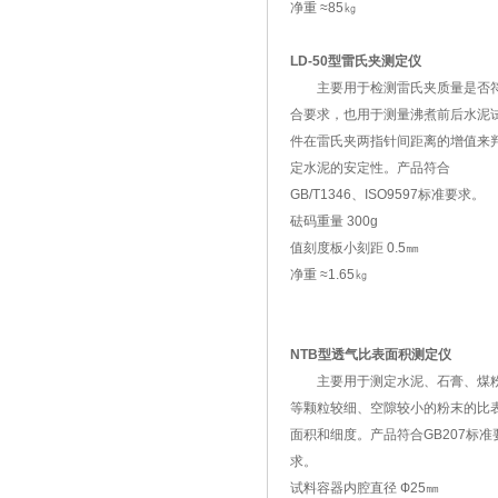
净重 ≈85㎏
LD-50型雷氏夹测定仪
主要用于检测雷氏夹质量是否
合要求，也用于测量沸煮前后水泥
件在雷氏夹两指针间距离的增值来
定水泥的安定性。产品符合
GB/T1346、ISO9597标准要求。
砝码重量 300g
值刻度板小刻距 0.5㎜
净重 ≈1.65㎏
NTB型透气比表面积测定仪
主要用于测定水泥、石膏、煤
等颗粒较细、空隙较小的粉末的比
面积和细度。产品符合GB207标准
求。
试料容器内腔直径 Ф25㎜