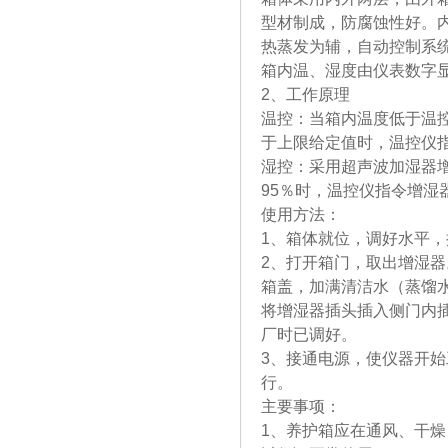
型材制成，防腐蚀性好。
热蒸发为辅，自动控制系
箱内温、湿度由仪表数字
2、工作原理
温控：当箱内温度低于温
于上限给定值时，温控仪
湿控：采用超声波加湿器增
95％时，温控仪指令增湿
使用方法：
1、箱体就位，调好水平，
2、打开箱门，取出增湿
箱盖，加满清洁水（蒸馏
将增湿器插头插入侧门内
厂时已调好。
3、接通电源，使仪器开
行。
主要事项：
1、养护箱应在通风、干