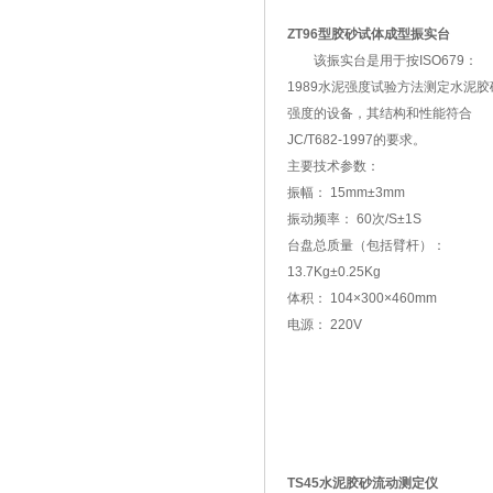
ZT96型胶砂试体成型振实台
该振实台是用于按ISO679：
1989水泥强度试验方法测定水泥胶
强度的设备，其结构和性能符合
JC/T682-1997的要求。
主要技术参数：
振幅： 15mm±3mm
振动频率： 60次/S±1S
台盘总质量（包括臂杆）：
13.7Kg±0.25Kg
体积： 104×300×460mm
电源： 220V
TS45水泥胶砂流动测定仪