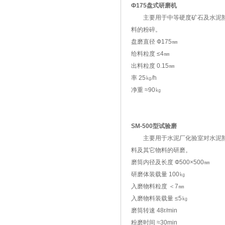
Ф175盘式研磨机
主要用于中等硬度矿石及水泥
料的粉碎。
盘磨直径 Ф175㎜
给料粒度 ≤4㎜
出料粒度 0.15㎜
率 25㎏/h
净重 ≈90㎏
SM-500型试验磨
主要用于水泥厂化验室对水泥
料及其它物料的研磨。
磨筒内径及长度 Ф500×500㎜
研磨体装载量 100㎏
入磨物料粒度 ＜7㎜
入磨物料装载量 ≤5㎏
磨筒转速 48r/min
粉磨时间 ≈30min