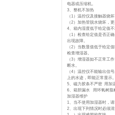
电器或压缩机。
3、整机不加热
（1）温控仪及接触器烧坏
（2）加热管脱水烧坏，
4、箱内湿度低于给定值不
（1）检查给定值是否正
出现故障。
（2）当数显值低于给定
检查增湿器。
（3）增湿器如不正常工
断水。
（4）温控仪不能输出信号
上的水迹，即能正常显示
5、磁力胶条不严密 用加
6、箱胆漏水 用环氧树脂
加湿器维护
1、当不使用加湿器时，
2、出现下列情况时必须清
1、）出现难闻的气味。