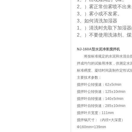
2、）雾正常但雾喷不出来
3、）雾小或不发雾。
3、如何清洗加湿器
1、）清洗时先取下加湿
2、）不要使用洗涤剂、煤
NJ-160A型水泥净浆搅拌机
将按标准规定的水泥和水混合
拌成均匀的试验用净浆，供测定水
标准稠度、凝结时间及制作定性试
主要技术参数：
搅拌叶公转慢速：62±5r/min
搅拌叶公转快速：125±10r/min
搅拌叶自转慢速：140±5r/min
搅拌叶自转快速：285±10r/min
搅拌叶片宽度：111mm
搅拌锅尺寸：（内径×大深度）
Φ160mm×139mm