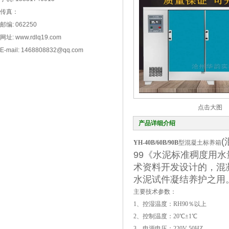
传真：
邮编: 062250
网址: www.rdlq19.com
E-mail: 1468808832@qq.com
点击大图
产品详细介绍
YH-40B/60B/90B
型混凝土标养箱
99《水泥标准稠度用
术资料开发设计的，混
水泥试件凝结养护之用
主要技术参数：
1、控湿温度：RH90％以上
2、控制温度：20℃±1℃
3、电源电压：220V 50HZ