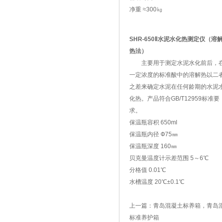
净重 ≈300㎏
SHR-650Ⅱ水泥水化热测定仪（溶
热法）
主要用于测定水泥水化前后，
一定浓度的标准酸中的溶解热以二
之差来确定水泥在任何龄期的水泥
化热。产品符合GB/T12959标准要
求。
保温瓶容积 650ml
保温瓶内径 Ф75㎜
保温瓶深度 160㎜
贝克曼温度计示差范围 5～6℃
分格值 0.01℃
水槽温度 20℃±0.1℃
上一篇：
青岛混凝土标养箱，青岛
标准养护箱