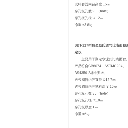
试料容器内径高度 15㎜
穿孔板孔数 90（hole）
穿孔板孔径 Ф1.2㎜
净重 ≈3.8㎏
SBT-127型数显勃氏透气比表面积
定仪
主要用于测定水泥的比表面积
产品符合GB8074、ASTMC204、
BS4359-2标准要求。
透气圆筒内腔直径 Ф12.7㎜
透气圆筒内腔试料高度 15㎜
穿孔板孔数 35（hole）
穿孔板孔径 Ф1.0㎜
穿孔板厚度 1㎜
净重 ≈6㎏