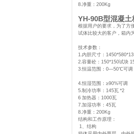
8.净重：200Kg
YH-90B
型混凝土
根据用户的要求，为了方
试体比较大的客户，箱内
技术参数：
1.内胆尺寸：1450*580*1
2.容量砼：150*150试块 1
3.恒温范围：0—50℃可调
4.恒湿范围：≥90%可调
5.制冷功率：145瓦 *2
6 加热器：1000瓦
7.加湿功率：45瓦
8.净重：200Kg
结构和工作原理：
1、结构
箱体采用内外两层，由外