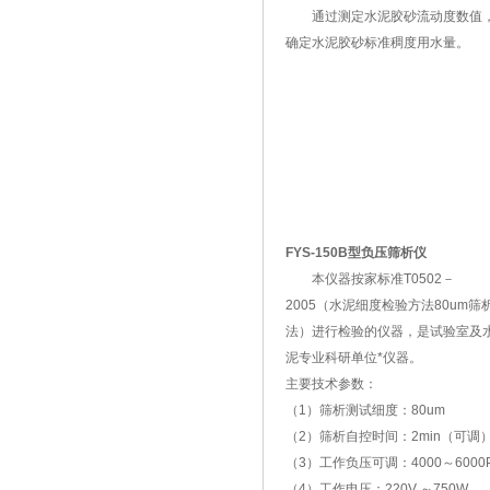
通过测定水泥胶砂流动度数值
确定水泥胶砂标准稠度用水量。
FYS-150B型负压筛析仪
本仪器按家标准T0502－
2005（水泥细度检验方法80um筛
法）进行检验的仪器，是试验室及
泥专业科研单位*仪器。
主要技术参数：
（1）筛析测试细度：80um
（2）筛析自控时间：2min（可调
（3）工作负压可调：4000～6000
（4）工作电压：220V ～750W