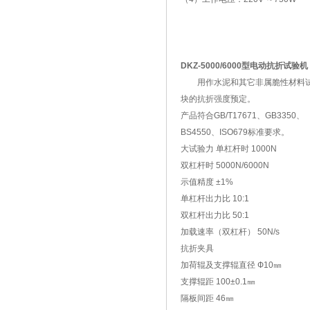
DKZ-5000/6000型电动抗折试验机
用作水泥和其它非属脆性材料
块的抗折强度预定。
产品符合GB/T17671、GB3350、
BS4550、ISO679标准要求。
大试验力 单杠杆时 1000N
双杠杆时 5000N/6000N
示值精度 ±1%
单杠杆出力比 10:1
双杠杆出力比 50:1
加载速率（双杠杆） 50N/s
抗折夹具
加荷辊及支撑辊直径 Ф10㎜
支撑辊距 100±0.1㎜
隔板间距 46㎜