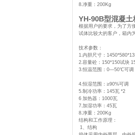
8.净重：200Kg
YH-90B
型混凝土
根据用户的要求，为了方
试体比较大的客户，箱内
技术参数：
1.内胆尺寸：1450*580*1
2.容量砼：150*150试块 1
3.恒温范围：0—50℃可调
4.恒湿范围：≥90%可调
5.制冷功率：145瓦 *2
6 加热器：1000瓦
7.加湿功率：45瓦
8.净重：200Kg
结构和工作原理：
1、结构
箱体采用内外两层，由外