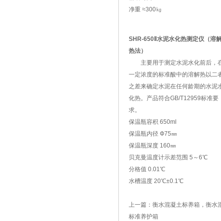
净重 ≈300㎏
SHR-650Ⅱ水泥水化热测定仪（溶
热法）
主要用于测定水泥水化前后，
一定浓度的标准酸中的溶解热以二
之差来确定水泥在任何龄期的水泥
化热。产品符合GB/T12959标准要
求。
保温瓶容积 650ml
保温瓶内径 Ф75㎜
保温瓶深度 160㎜
贝克曼温度计示差范围 5～6℃
分格值 0.01℃
水槽温度 20℃±0.1℃
上一篇：
衡水混凝土标养箱，衡水
标准养护箱