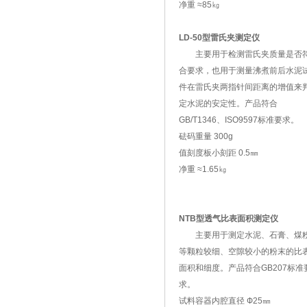
净重 ≈85㎏
LD-50型雷氏夹测定仪
主要用于检测雷氏夹质量是否
合要求，也用于测量沸煮前后水泥
件在雷氏夹两指针间距离的增值来
定水泥的安定性。产品符合
GB/T1346、ISO9597标准要求。
砝码重量 300g
值刻度板小刻距 0.5㎜
净重 ≈1.65㎏
NTB型透气比表面积测定仪
主要用于测定水泥、石膏、煤
等颗粒较细、空隙较小的粉末的比
面积和细度。产品符合GB207标准
求。
试料容器内腔直径 Ф25㎜