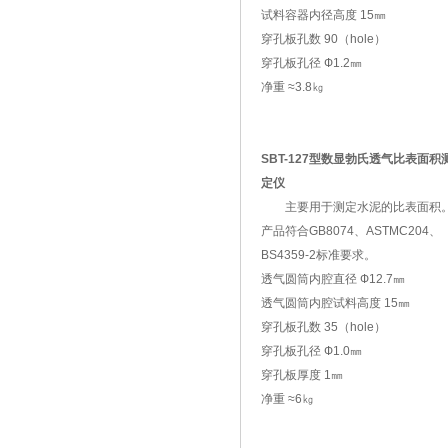
试料容器内径高度 15㎜
穿孔板孔数 90（hole）
穿孔板孔径 Ф1.2㎜
净重 ≈3.8㎏
SBT-127型数显勃氏透气比表面积
定仪
主要用于测定水泥的比表面积
产品符合GB8074、ASTMC204、
BS4359-2标准要求。
透气圆筒内腔直径 Ф12.7㎜
透气圆筒内腔试料高度 15㎜
穿孔板孔数 35（hole）
穿孔板孔径 Ф1.0㎜
穿孔板厚度 1㎜
净重 ≈6㎏