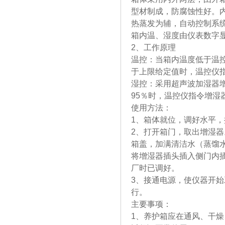
型材制成，防腐蚀性好。
热蒸发为辅，自动控制系
箱内温、湿度由仪表数字
2、工作原理
温控：当箱内温度低于温
于上限给定值时，温控仪
湿控：采用超声波加湿器增
95％时，温控仪指令增湿
使用方法：
1、箱体就位，调好水平，
2、打开箱门，取出增湿
箱盖，加满清洁水（蒸馏
将增湿器插头插入侧门内
厂时已调好。
3、接通电源，使仪器开
行。
主要事项：
1、养护箱应在通风、干