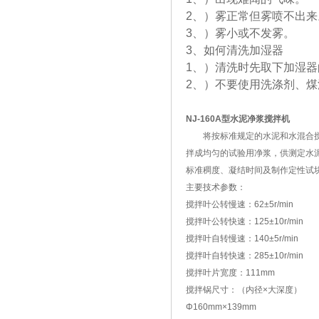
2、）雾正常但雾喷不出来
3、）雾小或不发雾。
3、如何清洗加湿器
1、）清洗时先取下加湿
2、）不要使用洗涤剂、煤
NJ-160A型水泥净浆搅拌机
将按标准规定的水泥和水混合
拌成均匀的试验用净浆，供测定水
标准稠度、凝结时间及制作定性试
主要技术参数：
搅拌叶公转慢速：62±5r/min
搅拌叶公转快速：125±10r/min
搅拌叶自转慢速：140±5r/min
搅拌叶自转快速：285±10r/min
搅拌叶片宽度：111mm
搅拌锅尺寸：（内径×大深度）
Φ160mm×139mm