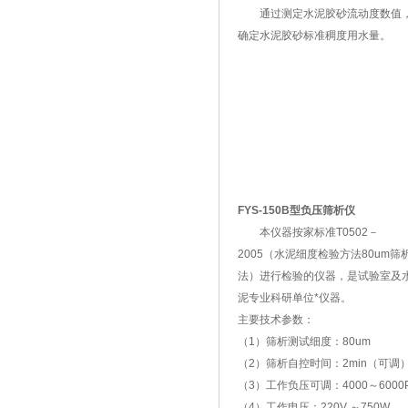
通过测定水泥胶砂流动度数值
确定水泥胶砂标准稠度用水量。
FYS-150B型负压筛析仪
本仪器按家标准T0502－
2005（水泥细度检验方法80um筛
法）进行检验的仪器，是试验室及
泥专业科研单位*仪器。
主要技术参数：
（1）筛析测试细度：80um
（2）筛析自控时间：2min（可调
（3）工作负压可调：4000～6000
（4）工作电压：220V ～750W