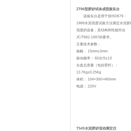
ZT96型胶砂试体成型振实台
该振实台是用于按ISO679：
1989水泥强度试验方法测定水泥胶
强度的设备，其结构和性能符合
JC/T682-1997的要求。
主要技术参数：
振幅： 15mm±3mm
振动频率： 60次/S±1S
台盘总质量（包括臂杆）：
13.7Kg±0.25Kg
体积： 104×300×460mm
电源： 220V
TS45水泥胶砂流动测定仪