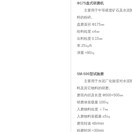
Ф175盘式研磨机
主要用于中等硬度矿石及水泥
料的粉碎。
盘磨直径 Ф175㎜
给料粒度 ≤4㎜
出料粒度 0.15㎜
率 25㎏/h
净重 ≈90㎏
SM-500型试验磨
主要用于水泥厂化验室对水泥
料及其它物料的研磨。
磨筒内径及长度 Ф500×500㎜
研磨体装载量 100㎏
入磨物料粒度 ＜7㎜
入磨物料装载量 ≤5㎏
磨筒转速 48r/min
粉磨时间 ≈30min