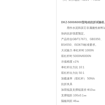
DKZ-5000/6000型电动抗折试验机
用作水泥和其它非属脆性材料
块的抗折强度预定。
产品符合GB/T17671、GB3350、
BS4550、ISO679标准要求。
大试验力 单杠杆时 1000N
双杠杆时 5000N/6000N
示值精度 ±1%
单杠杆出力比 10:1
双杠杆出力比 50:1
加载速率（双杠杆） 50N/s
抗折夹具
加荷辊及支撑辊直径 Ф10㎜
支撑辊距 100±0.1㎜
隔板间距 46㎜