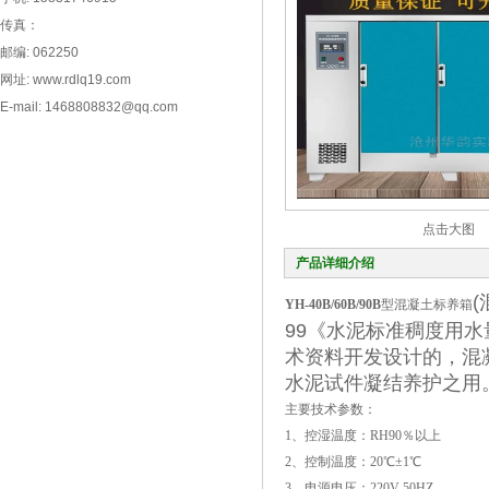
传真：
邮编: 062250
网址: www.rdlq19.com
E-mail: 1468808832@qq.com
点击大图
产品详细介绍
YH-40B/60B/90B
型混凝土标养箱
99《水泥标准稠度用
术资料开发设计的，混
水泥试件凝结养护之用
主要技术参数：
1、控湿温度：RH90％以上
2、控制温度：20℃±1℃
3、电源电压：220V 50HZ