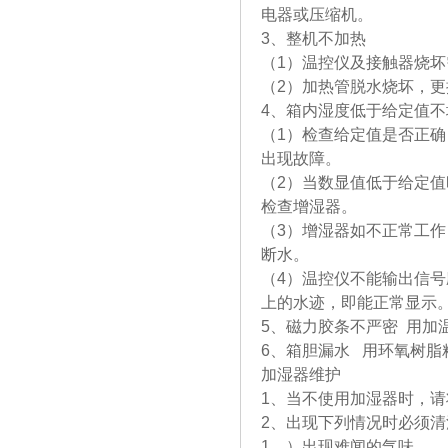
电器或压缩机。
3、整机不加热
（1）温控仪及接触器烧坏
（2）加热管脱水烧坏，
4、箱内湿度低于给定值不
（1）检查给定值是否正
出现故障。
（2）当数显值低于给定
检查增湿器。
（3）增湿器如不正常工
断水。
（4）温控仪不能输出信号
上的水迹，即能正常显示
5、磁力胶条不严密 用加
6、箱胆漏水 用环氧树脂
加湿器维护
1、当不使用加湿器时，
2、出现下列情况时必须清
1、）出现难闻的气味。