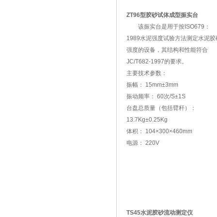
ZT96型胶砂试体成型振实台
该振实台是用于按ISO679：
1989水泥强度试验方法测定水泥胶
强度的设备，其结构和性能符合
JC/T682-1997的要求。
主要技术参数：
振幅： 15mm±3mm
振动频率： 60次/S±1S
台盘总质量（包括臂杆）：
13.7Kg±0.25Kg
体积： 104×300×460mm
电源： 220V
TS45水泥胶砂流动测定仪