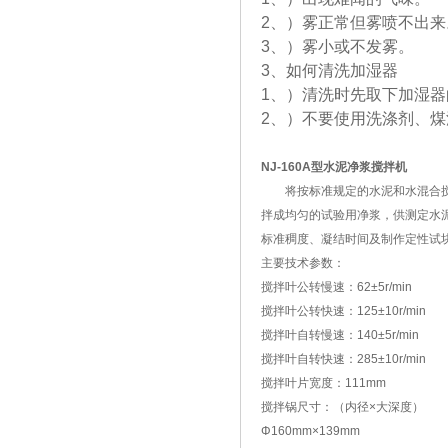
2、）雾正常但雾喷不出来
3、）雾小或不发雾。
3、如何清洗加湿器
1、）清洗时先取下加湿
2、）不要使用洗涤剂、煤
NJ-160A型水泥净浆搅拌机
将按标准规定的水泥和水混合
拌成均匀的试验用净浆，供测定水
标准稠度、凝结时间及制作定性试
主要技术参数：
搅拌叶公转慢速：62±5r/min
搅拌叶公转快速：125±10r/min
搅拌叶自转慢速：140±5r/min
搅拌叶自转快速：285±10r/min
搅拌叶片宽度：111mm
搅拌锅尺寸：（内径×大深度）
Φ160mm×139mm