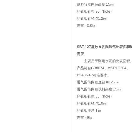
试料容器内径高度 15㎜
穿孔板孔数 90（hole）
穿孔板孔径 Ф1.2㎜
净重 ≈3.8㎏
SBT-127型数显勃氏透气比表面积
定仪
主要用于测定水泥的比表面积
产品符合GB8074、ASTMC204、
BS4359-2标准要求。
透气圆筒内腔直径 Ф12.7㎜
透气圆筒内腔试料高度 15㎜
穿孔板孔数 35（hole）
穿孔板孔径 Ф1.0㎜
穿孔板厚度 1㎜
净重 ≈6㎏