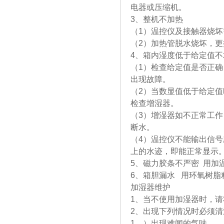
电器或压缩机。
3、整机不加热
（1）温控仪及接触器烧坏
（2）加热管脱水烧坏，
4、箱内湿度低于给定值不
（1）检查给定值是否正
出现故障。
（2）当数显值低于给定
检查增湿器。
（3）增湿器如不正常工
断水。
（4）温控仪不能输出信号
上的水迹，即能正常显示
5、磁力胶条不严密 用加
6、箱胆漏水 用环氧树脂
加湿器维护
1、当不使用加湿器时，
2、出现下列情况时必须清
1、）出现难闻的气味。