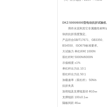
DKZ-5000/6000型电动抗折试验机
用作水泥和其它非属脆性材料
块的抗折强度预定。
产品符合GB/T17671、GB3350、
BS4550、ISO679标准要求。
大试验力 单杠杆时 1000N
双杠杆时 5000N/6000N
示值精度 ±1%
单杠杆出力比 10:1
双杠杆出力比 50:1
加载速率（双杠杆） 50N/s
抗折夹具
加荷辊及支撑辊直径 Ф10㎜
支撑辊距 100±0.1㎜
隔板间距 46㎜