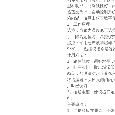
型材制成，防腐蚀性好。
热蒸发为辅，自动控制系
箱内温、湿度由仪表数字
2、工作原理
温控：当箱内温度低于温
于上限给定值时，温控仪
湿控：采用超声波加湿器增
95％时，温控仪指令增湿
使用方法：
1、箱体就位，调好水平，
2、打开箱门，取出增湿
箱盖，加满清洁水（蒸馏
将增湿器插头插入侧门内
厂时已调好。
3、接通电源，使仪器开
行。
主要事项：
1、养护箱应在通风、干