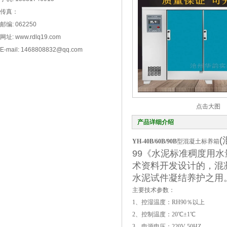
传真：
邮编: 062250
网址: www.rdlq19.com
E-mail: 1468808832@qq.com
点击大图
产品详细介绍
YH-40B/60B/90B
型混凝土标养箱
99《水泥标准稠度用
术资料开发设计的，混
水泥试件凝结养护之用
主要技术参数：
1、控湿温度：RH90％以上
2、控制温度：20℃±1℃
3、电源电压：220V 50HZ