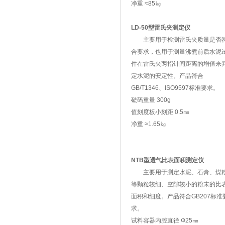
净重 ≈85㎏
LD-50型雷氏夹测定仪
主要用于检测雷氏夹质量是否
合要求，也用于测量沸煮前后水泥
件在雷氏夹两指针间距离的增值来
定水泥的安定性。产品符合
GB/T1346、ISO9597标准要求。
砝码重量 300g
值刻度板小刻距 0.5㎜
净重 ≈1.65㎏
NTB型透气比表面积测定仪
主要用于测定水泥、石膏、煤
等颗粒较细、空隙较小的粉末的比
面积和细度。产品符合GB207标准
求。
试料容器内腔直径 Ф25㎜