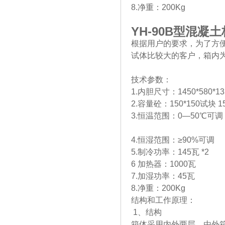
8.净重：200Kg
YH-90B
型混凝土
根据用户的要求，为了方
试体比较大的客户，箱内
技术参数：
1.内胆尺寸：1450*580*1
2.容量砼：150*150试块 1
3.恒温范围：0—50℃可调
4.恒湿范围：≥90%可调
5.制冷功率：145瓦 *2
6 加热器：1000瓦
7.加湿功率：45瓦
8.净重：200Kg
结构和工作原理：
1、结构
箱体采用内外两层，由外