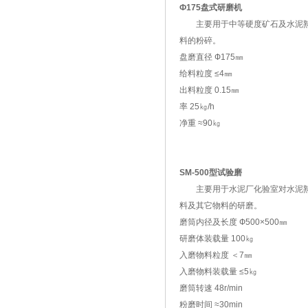
Ф175盘式研磨机
主要用于中等硬度矿石及水泥
料的粉碎。
盘磨直径 Ф175㎜
给料粒度 ≤4㎜
出料粒度 0.15㎜
率 25㎏/h
净重 ≈90㎏
SM-500型试验磨
主要用于水泥厂化验室对水泥
料及其它物料的研磨。
磨筒内径及长度 Ф500×500㎜
研磨体装载量 100㎏
入磨物料粒度 ＜7㎜
入磨物料装载量 ≤5㎏
磨筒转速 48r/min
粉磨时间 ≈30min