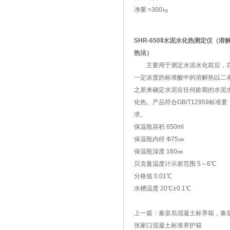
净重 ≈300㎏
SHR-650Ⅱ水泥水化热测定仪（溶
热法）
主要用于测定水泥水化前后，
一定浓度的标准酸中的溶解热以二
之差来确定水泥在任何龄期的水泥
化热。产品符合GB/T12959标准要
求。
保温瓶容积 650ml
保温瓶内径 Ф75㎜
保温瓶深度 160㎜
贝克曼温度计示差范围 5～6℃
分格值 0.01℃
水槽温度 20℃±0.1℃
上一篇：
秦皇岛混凝土标养箱，秦
张家口混凝土标准养护箱