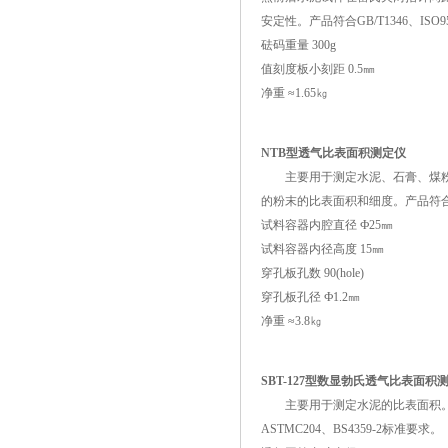
安定性。产品符合GB/T1346、ISO
砝码重量 300g
值刻度板小刻距 0.5㎜
净重 ≈1.65㎏
NTB型透气比表面积测定仪
主要用于测定水泥、石膏、煤粉
的粉末的比表面积和细度。产品符合
试料容器内腔直径 Ф25㎜
试料容器内径高度 15㎜
穿孔板孔数 90(hole)
穿孔板孔径 Ф1.2㎜
净重 ≈3.8㎏
SBT-127型数显勃氏透气比表面积
主要用于测定水泥的比表面积。产
ASTMC204、BS4359-2标准要求。