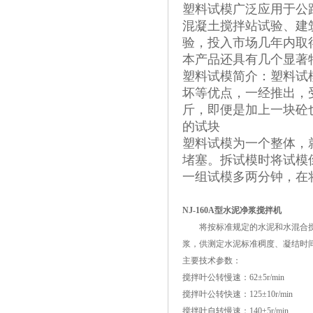
塑料试模广泛应用于公
混凝土搅拌站试验、建
验，投入市场几年内取
本产品还具有几个显著
塑料试模简介：塑料试
坏等优点，一经推出，受
斤，即便是加上一块砼也
的试块
塑料试模为一个整体，
堵塞。拆试模时将试模
一组试模多两分钟，在
NJ-160A型水泥净浆搅拌机
将按标准规定的水泥和水混合搅
浆，供测定水泥标准稠度、凝结时
主要技术参数：
搅拌叶公转慢速：62±5r/min
搅拌叶公转快速：125±10r/min
搅拌叶自转慢速：140±5r/min