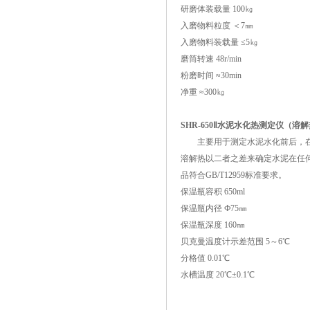
研磨体装载量 100㎏
入磨物料粒度 ＜7㎜
入磨物料装载量 ≤5㎏
磨筒转速 48r/min
粉磨时间 ≈30min
净重 ≈300㎏
SHR-650Ⅱ水泥水化热测定仪（溶
主要用于测定水泥水化前后，在
溶解热以二者之差来确定水泥在任
品符合GB/T12959标准要求。
保温瓶容积 650ml
保温瓶内径 Ф75㎜
保温瓶深度 160㎜
贝克曼温度计示差范围 5～6℃
分格值 0.01℃
水槽温度 20℃±0.1℃