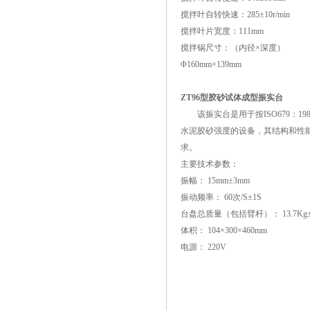
搅拌叶自转快速：285±10r/min
搅拌叶片宽度：111mm
搅拌锅尺寸：（内径×深度）
Φ160mm×139mm
ZT96型胶砂试体成型振实台
该振实台是用于按ISO679：19
水泥胶砂强度的设备，其结构和性能符合J
求。
主要技术参数：
振幅： 15mm±3mm
振动频率： 60次/S±1S
台盘总质量（包括臂杆）： 13.7Kg±0
体积： 104×300×460mm
电源： 220V