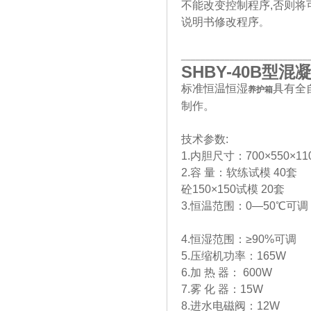
不能改变控制程序,否则
说明书修改程序
。
__________________________
SHBY-40B
型混
标准恒温恒湿
具有全
养护箱
制作。
技术参数:
1.内胆尺寸：700×550×110
2.容 量：软练试模 40套
砼150×150试模 20套
3.恒温范围：0—50℃可调
4.恒湿范围：≥90%可调
5.压缩机功率：165W
6.加 热 器： 600W
7.雾 化 器：15W
8.进水电磁阀：12W