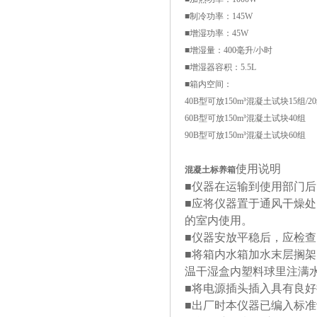
■制冷功率：145W
■增湿功率：45W
■增湿量：400毫升/小时
■增湿器容积：5.5L
■箱内空间：
40B型可放150m³混凝土试块15组/2
60B型可放150m³混凝土试块40组
90B型可放150m³混凝土试块60组
使用说明
混凝土标养箱
■仪器在运输到使用部门
■应将仪器置于通风干燥处
的室内使用。
■仪器安放平稳后，应检
■将箱内水箱加水末层搁架
温干湿盒内塑料球里注满
■将电源插头插入具有良好
■出厂时本仪器已编入标准设定