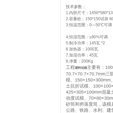
技术参数：
1.内胆尺寸：1450*580*1
2.容量砼：150*150试块 6
3.恒温范围：0—50℃可调
4.恒湿范围：≥90%可调
5.制冷功率：145瓦 *2
6 加热器：1000瓦
7.加湿功率：45瓦
8.净重：200Kg
工程
主要有：100
塑料试模
70.7×70.7×70.7m
模、150×150×300m
土抗折试模、100×100
425×305×100mm混
动度试模、70×80×3
砂筒和坍落度筒，该模
公路、铁路、水利、建