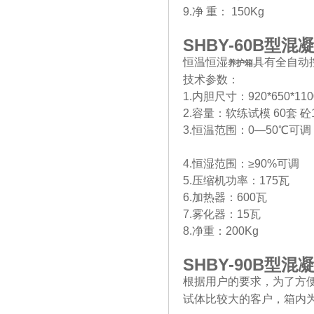
9.净 重： 150Kg
SHBY-60B
型混
恒温恒湿
具有全自动
养护箱
技术参数：
1.内胆尺寸：920*650*11
2.容量：软练试模 60套 砼1
3.恒温范围：0—50℃可调
4.恒湿范围：≥90%可调
5.压缩机功率：175瓦
6.加热器：600瓦
7.雾化器：15瓦
8.净重：200Kg
SHBY-90B
型混
根据用户的要求，为了方便
试体比较大的客户，箱内