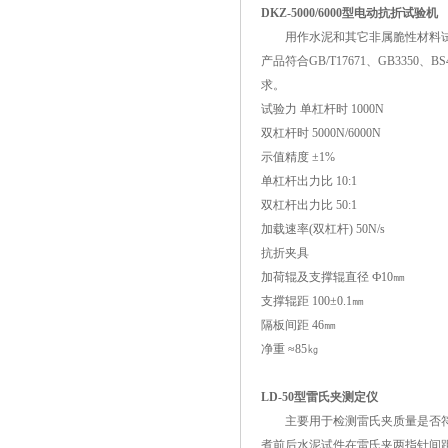
DKZ-5000/6000型电动抗折试验机
用作水泥和其它非属脆性材料试
产品符合GB/T17671、GB3350、BS
求。
试验力 单杠杆时 1000N
双杠杆时 5000N/6000N
示值精度 ±1%
单杠杆出力比 10:1
双杠杆出力比 50:1
加载速率(双杠杆) 50N/s
抗折夹具
加荷辊及支撑辊直径 Ф10㎜
支撑辊距 100±0.1㎜
隔板间距 46㎜
净重 ≈85㎏
LD-50型雷氏夹测定仪
主要用于检测雷氏夹质量是否符
煮前后水泥试件在雷氏夹两指针间