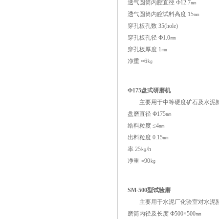
透气圆筒内腔直径 Ф12.7㎜
透气圆筒内腔试料高度 15㎜
穿孔板孔数 35(hole)
穿孔板孔径 Ф1.0㎜
穿孔板厚度 1㎜
净重 ≈6㎏
Ф175盘式研磨机
主要用于中等硬度矿石及水泥熟
盘磨直径 Ф175㎜
给料粒度 ≤4㎜
出料粒度 0.15㎜
率 25㎏/h
净重 ≈90㎏
SM-500型试验磨
主要用于水泥厂化验室对水泥熟
磨筒内径及长度 Ф500×500㎜