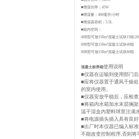
■增湿功率：45W
■增湿量：400毫升/小时
■增湿器容积：5.5L
■箱内空间：
40B型可放150m³混凝土试块15组/2
60B型可放150m³混凝土试块40组
90B型可放150m³混凝土试块60组
使用说明
混凝土标养箱
■仪器在运输到使用部门
■应将仪器置于通风干燥处
的室内使用。
■仪器安放平稳后，应检
■将箱内水箱加水末层搁架
温干湿盒内塑料球里注满
■将电源插头插入具有良好
■出厂时本仪器已编入标准设定
不能改变控制程序,否则