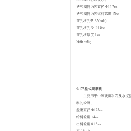
透气圆筒内腔直径 Ф12.7㎜
透气圆筒内腔试料高度 15㎜
穿孔板孔数 35(hole)
穿孔板孔径 Ф1.0㎜
穿孔板厚度 1㎜
净重 ≈6㎏
Ф175盘式研磨机
主要用于中等硬度矿石及水泥
料的粉碎。
盘磨直径 Ф175㎜
给料粒度 ≤4㎜
出料粒度 0.15㎜