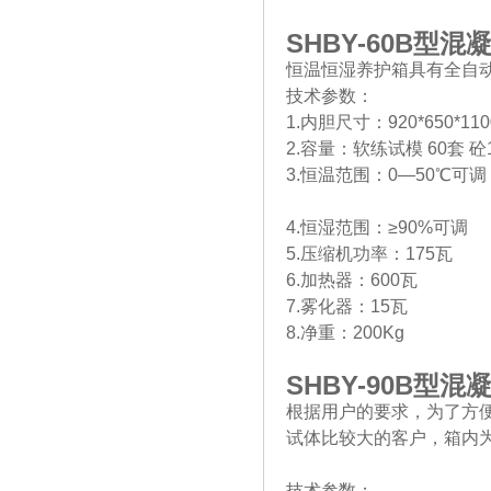
SHBY-60B
型混
恒温恒湿养护箱具有全自
技术参数：
1.内胆尺寸：920*650*11
2.容量：软练试模 60套 砼1
3.恒温范围：0—50℃可调
4.恒湿范围：≥90%可调
5.压缩机功率：175瓦
6.加热器：600瓦
7.雾化器：15瓦
8.净重：200Kg
SHBY-90B
型混
根据用户的要求，为了方
试体比较大的客户，箱内
技术参数：