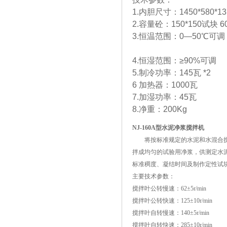
1.内胆尺寸：1450*580*1
2.容量砼：150*150试块 6
3.恒温范围：0—50℃可调
4.恒湿范围：≥90%可调
5.制冷功率：145瓦 *2
6 加热器：1000瓦
7.加湿功率：45瓦
8.净重：200Kg
NJ-160A型水泥净浆搅拌机
将按标准规定的水泥和水混合
拌成均匀的试验用净浆，供测定水
标准稠度、凝结时间及制作定性试
主要技术参数：
搅拌叶公转慢速：62±5r/min
搅拌叶公转快速：125±10r/min
搅拌叶自转慢速：140±5r/min
搅拌叶自转快速：285±10r/min