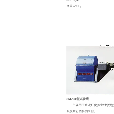
率 25㎏/h
净重 ≈90㎏
SM-500型试验磨
主要用于水泥厂化验室对水泥
料及其它物料的研磨。