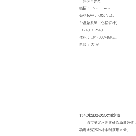
主要技术参数：
振幅： 15mm±3mm
振动频率： 60次/S±1S
台盘总质量（包括臂杆）：
13.7Kg±0.25Kg
体积： 104×300×460mm
电源： 220V
TS45水泥胶砂流动测定仪
通过测定水泥胶砂流动度数值
确定水泥胶砂标准稠度用水量。