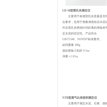
LD-50型雷氏夹测定仪
主要用于检测雷氏夹质量是否
合要求，也用于测量沸煮前后水泥
件在雷氏夹两指针间距离的增值来
定水泥的安定性。产品符合
GB/T1346、ISO9597标准要求。
砝码重量 300g
值刻度板小刻距 0.5㎜
净重 ≈1.65㎏
NTB型透气比表面积测定仪
主要用于测定水泥、石膏、煤