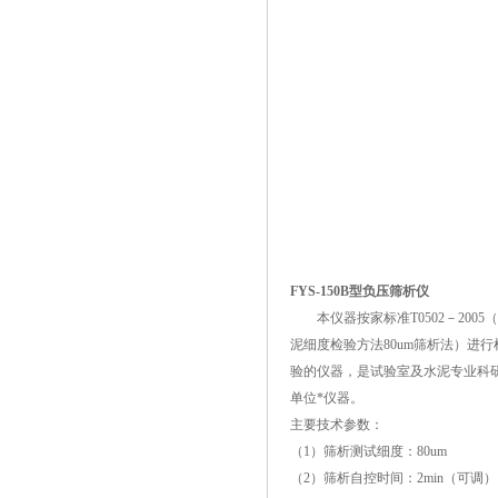
FYS-150B型负压筛析仪
本仪器按家标准T0502－2005
泥细度检验方法80um筛析法）进行
验的仪器，是试验室及水泥专业科
单位*仪器。
主要技术参数：
（1）筛析测试细度：80um
（2）筛析自控时间：2min（可调）