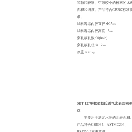
等颗粒较细、空隙较小的粉末的比
面积和细度。产品符合GB207标准
求。
试料容器内腔直径 Ф25㎜
试料容器内径高度 15㎜
穿孔板孔数 90(hole)
穿孔板孔径 Ф1.2㎜
净重 ≈3.8㎏
SBT-127型数显勃氏透气比表面积
仪
主要用于测定水泥的比表面积
产品符合GB8074、ASTMC204、
BS4359-2标准要求。