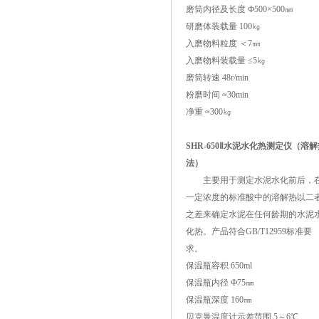
磨筒内径及长度 Ф500×500㎜
研磨体装载量 100㎏
入磨物料粒度 ＜7㎜
入磨物料装载量 ≤5㎏
磨筒转速 48r/min
粉磨时间 ≈30min
净重 ≈300㎏
SHR-650Ⅱ水泥水化热测定仪（溶
法）
主要用于测定水泥水化前后，
一定浓度的标准酸中的溶解热以二
之差来确定水泥在任何龄期的水泥
化热。产品符合GB/T12959标准要
求。
保温瓶容积 650ml
保温瓶内径 Ф75㎜
保温瓶深度 160㎜
贝克曼温度计示差范围 5～6℃