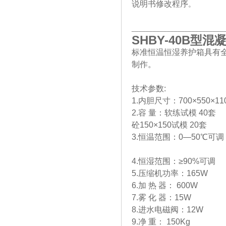
说明书修改程序
。
__________________________
SHBY-40B
型混
标准恒温恒湿养护箱具有
制作。
技术参数:
1.内胆尺寸：700×550×110
2.容 量：软练试模 40套
砼150×150试模 20套
3.恒温范围：0—50℃可调
4.恒湿范围：≥90%可调
5.压缩机功率：165W
6.加 热 器： 600W
7.雾 化 器：15W
8.进水电磁阀：12W
9.净 重： 150Kg