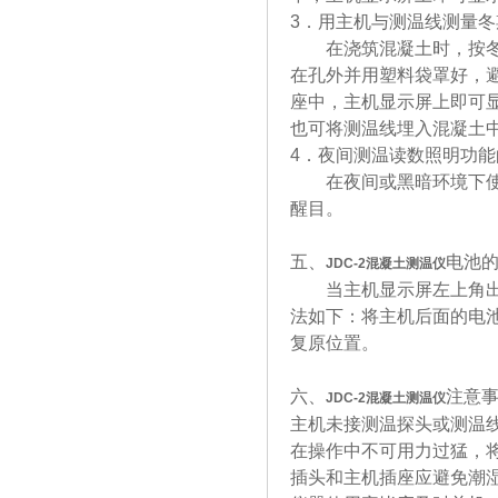
3．用主机与测温线测量
在浇筑混凝土时，按冬期
在孔外并用塑料袋罩好，
座中，主机显示屏上即可
也可将测温线埋入混凝土中
4．夜间测温读数照明功能
在夜间或黑暗环境下使用
醒目。
五、
电池
JDC-2
混凝土测温仪
当主机显示屏左上角出现
法如下：将主机后面的电
复原位置。
六、
注意
JDC-2
混凝土测温仪
主机未接测温探头或测温线
在操作中不可用力过猛，
插头和主机插座应避免潮