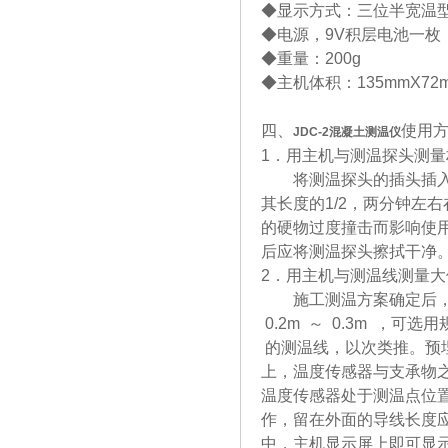
◆显示方式：三位半宽温
◆电源，9V积层电池一枚
◆重量：200g
◆主机体积：135mmX72
四、
使用
JDC-2
混凝土测温仪
1．用主机与测温探头测量
将测温探头的插头插入主
其长度的1/2，两分钟左
的硬物过度撞击而影响使
后应将测温探头擦拭干净
2．用主机与测温线测量
施工测温方案确定后，根
0.2m ～ 0.3m ，可选
的测温线，以次类推。预
上，温度传感器与支承物
温度传感器处于测温点位
作，留在外面的导线长度应
中，主机显示屏上即可显