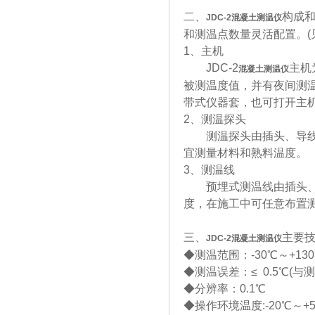
二、
构成
JDC-2
混凝土测温仪
和测温点数量灵活配置。(
1、主机
JDC-2
主机
混凝土测温仪
被测温度值，并有夜间测
带式仪器套，也可打开主
2、测温探头
测温探头由插头、导线、
宜测量材料和熟料温度。
3、测温线
预埋式测温线由插头、导
度，在施工中可任意布置
三、
主要
JDC-2
混凝土测温仪
◆测温范围：-30℃～+13
◆测温误差：≤ 0.5℃(与测
◆分辨率：0.1℃
◆操作环境温度:-20℃～+