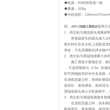
◆电源，9V积层电池一枚
◆重量：200g
◆主机体积：135mmX72mm
四、
使用方
JDC-2
混凝土测温仪
1．用主机与测温探头测量材
将测温探头的插头插入主机插
两分钟左右在主机上读取温度
寿命，可先用属棍在拌合物中
2．用主机与测温线测量大体
施工测温方案确定后，根据测温
，可选用规格为 0.5m 的测
时可用钢筋等杆件作支承物，
在浇筑混凝土时，将绑好测温
袋罩好，避免潮湿，保持清洁
测温线插头插入主机插座中，
3．用主机与测温线测量冬期
在浇筑混凝土时，按冬期施
料袋罩好，避免潮湿，保持清