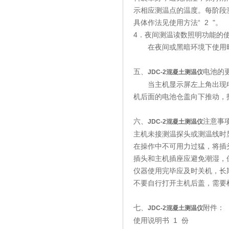
示相应测温点的温度。每阶段
具体作法见使用方法“ 2 "。
4．夜间测温读数照明功能的
在夜间或黑暗环境下使用时
五、
电池的
JDC-2
混凝土测温仪
当主机显示屏左上角出现电
机后面的电池仓盖向下推动，
六、
注意事
JDC-2
混凝土测温仪
主机未接测温探头或测温线时显
在操作中不可用力过猛，将插
插头和主机插座应避免潮湿，
仪器使用完毕应及时关机，长
不要自行打开主机后盖，需要
七、
附件：
JDC-2
混凝土测温仪
使用说明书 1 份