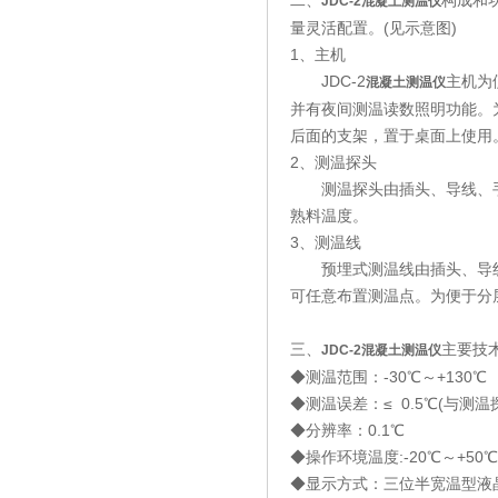
二、
构成和
JDC-2
混凝土测温仪
量灵活配置。(见示意图)
1、主机
JDC-2
主机为
混凝土测温仪
并有夜间测温读数照明功能。
后面的支架，置于桌面上使
2、测温探头
测温探头由插头、导线、手柄
熟料温度。
3、测温线
预埋式测温线由插头、导线
可任意布置测温点。为便于分
三、
主要技
JDC-2
混凝土测温仪
◆测温范围：-30℃～+130℃
◆测温误差：≤ 0.5℃(与测温探
◆分辨率：0.1℃
◆操作环境温度:-20℃～+50℃
◆显示方式：三位半宽温型液