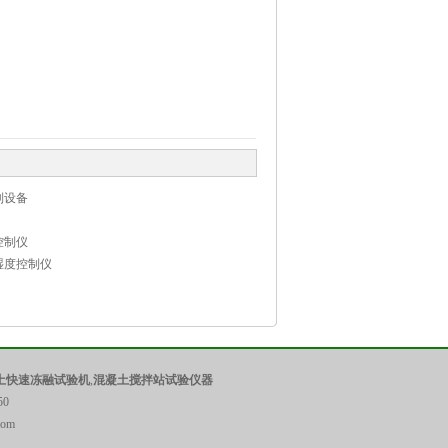
制设备
控制仪
湿度控制仪
土快速冻融试验机
,
混凝土搅拌站试验仪器
0
com