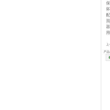
保
坏
配
混
器
用
上
产品