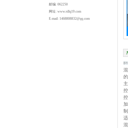
邮编: 062250
网址: www.rdlq19.com
E-mail: 1468808832@qq.com
BY
混
的
主
控
控
加
制
适
混