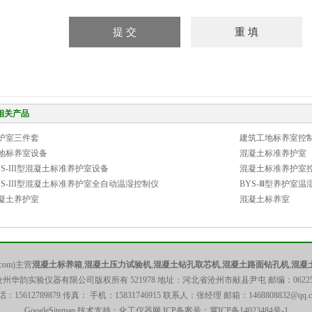
相关产品
护室三件套
建筑工地标养室控
地标养室设备
混凝土标准养护室
YS-III型混凝土标准养护室设备
混凝土标准养护室
YS-III型混凝土标准养护室全自动温湿控制仪
BYS-Ⅲ型养护室温
凝土养护室
混凝土标养室
com)主营
混凝土标养箱
,
混凝土压力试验机
,
混凝土钻孔取芯机
,
混凝土路面钻孔机
,
混凝
沧州华韵实验仪器有限公司版权所有 521978 地址：河北省沧州市献县尹屯 邮编：06225
话：15612789879 传真： 手机：15831746915 联系人：张经理 邮箱：
1468808832@qq.
GoogleSitemap
技术支持：化工仪器网 ICP备案号：
冀ICP备14023484号-1