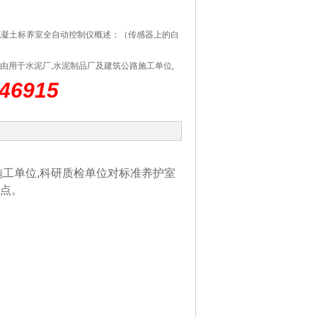
/混凝土标养室全自动控制仪概述：（传感器上的白
由用于水泥厂,水泥制品厂及建筑公路施工单位,
的温湿度调节控制,具有安装简单,操作方便,无须
46915
施工单位,科研质检单位对标准养护室
优点。