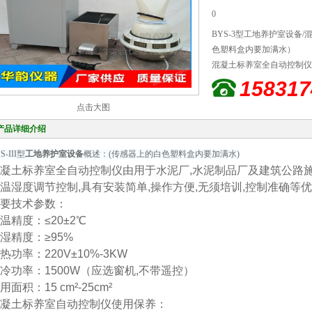
0
BYS-3型工地养护室设备
色塑料盒内要加满水）
混凝土标养室全自动控制仪
科研质检单位对标准养护室
158317
培训,控制准确等优点。
点击大图
产品详细介绍
S-III型
工地养护室设备
概述：(传感器上的白色塑料盒内要加满水)
凝土标养室全自动控制仪由用于水泥厂,水泥制品厂及建筑公路
温湿度调节控制,具有安装简单,操作方便,无须培训,控制准确等
要技术参数：
温精度：≤20±2℃
湿精度：≥95%
热功率：220V±10%-3KW
冷功率：1500W（应选窗机,不带遥控）
用面积：15 cm²-25cm²
凝土标养室自动控制仪使用保养：