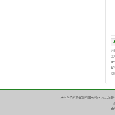
养
工
B
B
混
沧州华韵实验仪器有限公司(www.rdlq19.
电