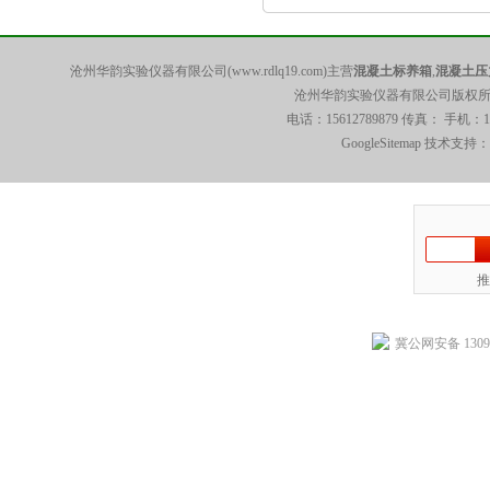
沧州华韵实验仪器有限公司(www.rdlq19.com)主营
混凝土标养箱
,
混凝土压
沧州华韵实验仪器有限公司版权所有 5
电话：15612789879 传真： 手机：
GoogleSitemap
技术支持：
推
冀公网安备 13092