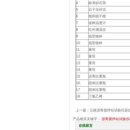
4
标准砂石筛
5
石子压碎仪
6
饱和面干模
7
玻棒温度计
8
红外测温仪
9
低型烧杯
10
低型烧杯
11
量筒
12
量筒
13
量筒
14
量筒
15
沥青比重瓶
16
固体比重瓶
17
固体比重瓶
18
三氯乙稀
上一篇：
公路沥青搅拌站试验仪器
产品相关关键字：
沥青搅拌站试验仪
在线留言