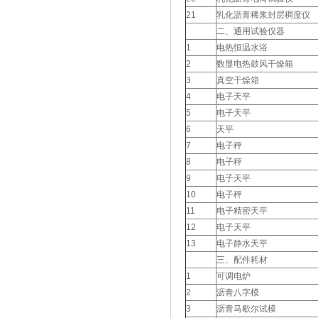
21
乳化沥青稀浆封层稠度仪
二、通用试验仪器
1
电热恒温水浴
2
数显电热鼓风干燥箱
3
真空干燥箱
4
电子天平
5
电子天平
6
天平
7
电子秤
8
电子秤
9
电子天平
10
电子秤
11
电子精密天平
12
电子天平
13
电子静水天平
三、配件耗材
1
可调电炉
2
沥青八字模
3
沥青马歇尔试模