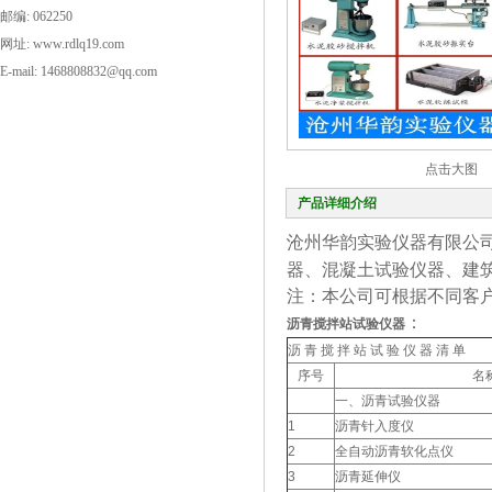
邮编: 062250
网址: www.rdlq19.com
E-mail: 1468808832@qq.com
点击大图
产品详细介绍
沧州华韵实验仪器有限公
器、混凝土试验仪器、建
注：本公司可根据不同客
：
沥青搅拌站试验仪器
沥 青 搅 拌 站 试 验 仪 器 清 单
序号
名
一、沥青试验仪器
1
沥青针入度仪
2
全自动沥青软化点仪
3
沥青延伸仪