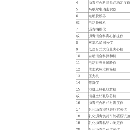
4
沥青混合料马歇尔稳定度
5
马歇尔电动击实仪
6
电动脱模器
或
电动脱模机
7
沥青抽提仪
或
沥青混合料离心抽提仪
8
三氯乙烯回收仪
9
低速台式大容量离心机
10
自动混合料拌和机
11
电动砂当量试验仪
12
震击式标准振筛机
13
压力机
14
弯沉仪
15
混凝土钻孔取芯机
或
混凝土钻孔取芯机
16
沥青混合料相对密度仪
17
乳化沥青湿轮磨耗实验仪
18
乳化沥青负荷车轮碾压试
19
乳化沥青粘结力测定仪
20
乳化沥青电荷试验仪