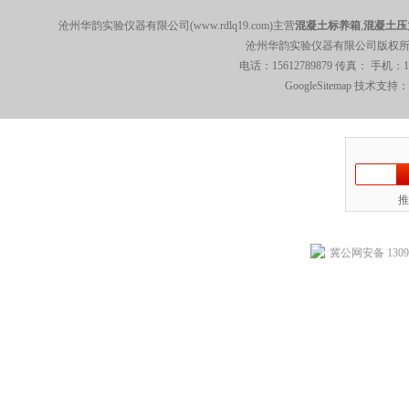
沧州华韵实验仪器有限公司(www.rdlq19.com)主营
混凝土标养箱
,
混凝土压
沧州华韵实验仪器有限公司版权所有 5
电话：15612789879 传真： 手机：
GoogleSitemap
技术支持：
推
冀公网安备 13092