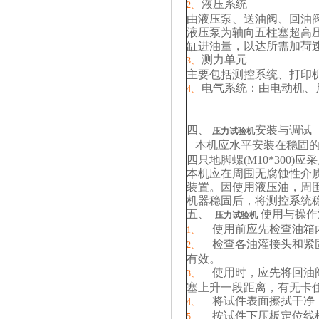
液压系统
2、
由液压泵、送油阀、回油
液压泵为轴向五柱塞超高
缸进油量，以达所需加荷
测力单元
3、
主要包括测控系统、打印机
电气系统：由电动机、
4、
四、
安装与调试
压力试验机
本机应水平安装在稳固的基
四只地脚螺(M10*30
本机应在周围无腐蚀性介
装置。因使用液压油，周
机器稳固后，将测控系统
五、
使用与操作
压力试验机
使用前应先检查油箱
1、
检查各油灌接头和紧
2、
有效。
使用时，应先将回油
3、
塞上升一段距离，有无卡
将试件表面擦拭干净
4、
按试件下压板定位线
5、