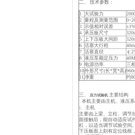
二、 技术参数：
1
大试验力
200
2
量程及测量范围
0~2
3
示值相对误差
±1
4
承压板尺寸
320
5
上下压板大间距
320
6
活塞大行程
40
7
活塞直径
￠2
8
液压泵额定压力
40M
9
电源功率
三相
10
外形尺寸(长*宽*高)
960
11
净重
约80
三、
主要结构
压力试验机
本机主要由主机、液压系
主机
1、
主要由上梁、立柱、调节
面接触后，能自动适应试
杠，以适当调节试验空间
下压板面上刻有定位线框