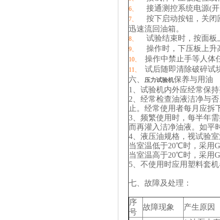
接通测控系统电源(
6、
按下启动按钮，关闭
7、
迅速流回油箱。
试验结束时，按面板
8、
操作时，下压板上升高
9、
操作中禁止手等人体
10、
试后随即清除破碎试
11、
六、
保养与用油
压力试验机
1、试验机内外应经常保
2、经常检查油液洁净与
止。经常使用者每月应拆
3、频繁使用时，每半年
而再灌入洁净油液。如平
4、液压油规格，视试验
当室温低于20℃时，采用GB7
当室温高于20℃时，采用GB7
5、不使用时应用塑料套机
七、故障及处理：
序
故障现象
产生原因
号