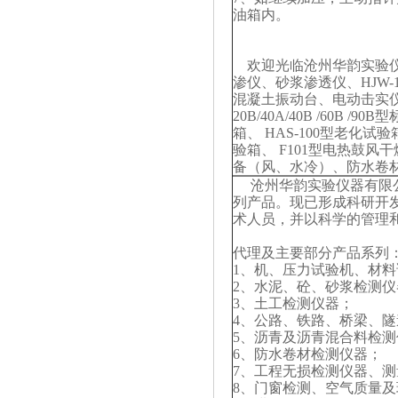
油箱内。
欢迎光临沧州华韵实验仪器
渗仪、砂浆渗透仪、HJW-15
混凝土振动台、电动击实仪
20B/40A/40B /60
箱、 HAS-100型老化试
验箱、 F101型电热鼓
备（风、水冷）、防水卷
沧州华韵实验仪器有限公
列产品。现已形成科研开
术人员，并以科学的管理
代理及主要部分产品系列
1、机、压力试验机、材
2、水泥、砼、砂浆检测仪
3、土工检测仪器；
4、公路、铁路、桥梁、
5、沥青及沥青混合料检测
6、防水卷材检测仪器；
7、工程无损检测仪器、
8、门窗检测、空气质量