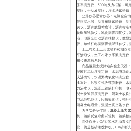
胀率测定仪，500吨反力框架（
塑限，手动液塑限，灌水法试验仪，
公路仪器沥青仪器：电脑全自动沥
显恒温水浴，沥青车辙试验仪，沥
实仪，沥青数显粘度计，沥青标准
轮碾压试验仪，乳化沥青稠度仪，
浴，电脑全自动沥青抽提仪，数显
仪，单丝杠电脑沥青低温延伸仪，
土工布及土工合成材料检测仪器：
平渗透仪，土工布渗水系数测定仪
布拉拔摩擦系数
商品混凝土搅拌站实验室仪器：直
泥胶砂流动度测定仪，水泥电动跳
氏沸煮箱，水泥游离氧化钙测定仪
比重计，砂浆立式收缩膨胀仪，水
力泌水仪，混凝土钢筋打印机，电
凝土快速强度测定仪，混凝土改良
电流恒电位仪，阳极极化仪，锚杆
混凝土电通量，混凝土真空饱水仪
力学实验室仪器：
混凝土压力试
机，钢筋反复弯曲试验机，钢筋预
高铁仪器：CA砂浆水泥沥青搅拌机
仪，轨道板砂浆搅拌机，CA砂浆试