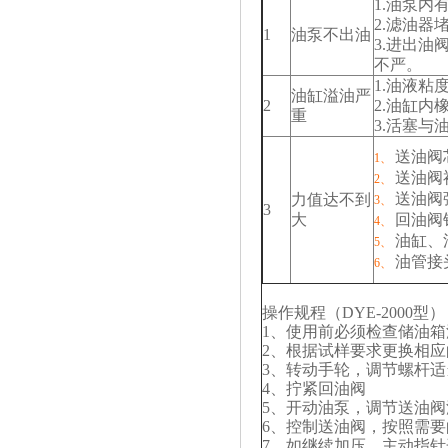
1.油泵内
2.滤油器
1
油泵不出油
3.进出
不严。
1.油液粘
油缸溢油严
2
2.油缸内
重
3.活塞与
送油阀
1、
送油阀
2、
送油阀
力值达不到
3、
3
大
回油阀
4、
油缸、
5、
油管接
6、
操作规程（DYE-2000型）
1、使用前必须检查储油
2、根据试样要求更换相
3、转动手轮，调节螺杆适
4、拧紧回油阀
5、开动油泵，调节送油
6、控制送油阀，按照需
7、如继续加压，主动指