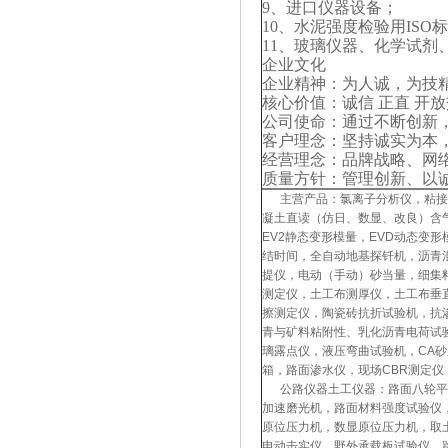
9、进口仪器设备；
10、水泥强度检验用ISO
11、玻璃仪器、化学试剂
企业文化
企业精神：为人诚，为技
核心价值：诚信 正直 开放
公司使命：通过不断创新
客户理念：坚持诚实为本
经营理念：品牌战略、网
质量方针：管理创新、以
主营产品：氯离子分析仪，粘接强
凝土直读（仿日、数显、改良）含
EV2静态变形模量，EVD动态
结时间，全自动地基探钎机，沥青
提仪，电动（手动）砂当量，细集
测定仪，土工布测厚仪，土工布垂
擦测定仪，陶瓷砖抗折试验机，抗
青与矿料粘附性、乳化沥青电荷试
璃露点仪，液压弯曲试验机，CA
箱，路面渗水仪，现场CBR测定
公路仪器土工仪器：路面八轮平整
加速磨光机，路面材料强度试验仪
原位压力机，数显原位压力机，取
电动击实仪，野外承载板试验仪，