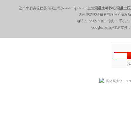
沧州华韵实验仪器有限公司(www.rdlq19.com)主营
混凝土标养箱
,
混凝土压
沧州华韵实验仪器有限公司版权所有 5
电话：15612789879 传真： 手机：
GoogleSitemap
技术支持：
推
冀公网安备 13092