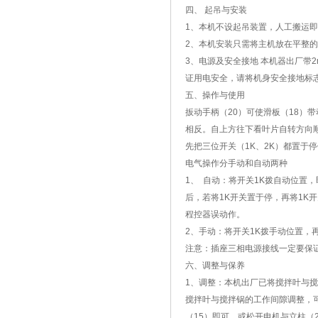
四、 起吊与安装
1、本机不设起吊装置，人工搬运
2、本机安装只需将主机放在平整的
3、电源及安全接地 本机器出厂带
证用电安全，请将机身安全接地标
五、操作与使用
扳动手柄（20）可使滑板（18）
相反。自上方往下看叶片自转方向
先把三位开关（1K、2K）都置于
电气操作分手动和自动两种
1、 自动：将开关1K拨自动位置，
后，若将1K开关置于停，再将1K
程控器误动作。
2、手动：将开关1K拨手动位置，
注意：插座三相电源接线一定要保
六、调整与保养
1、调整：本机出厂已将搅拌叶与搅
搅拌叶与搅拌锅的工作间隙调整，
（15）即可。或松开电机与立柱（