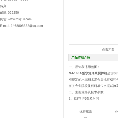
传真：
邮编: 062250
网址: www.rdlq19.com
E-mail: 1468808832@qq.com
点击大图
产品详细介绍
一、用途和适用范围：
NJ-160A型水泥净浆搅拌机
是贯彻G
准规定的水泥和水混合后搅拌成均
有关专业院校及科研单位水泥试验室
二、主要规格及技术参数：
1、搅拌叶转数及时间
搅拌速度
公