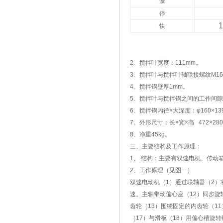
慢
停
1
快
2、搅拌叶宽度：111mm。
3、搅拌叶与搅拌叶轴联接螺纹M16
4、搅拌锅壁厚1mm。
5、搅拌叶与搅拌锅之间的工作间隙为
6、搅拌锅内径×大深度：φ160×1
7、外形尺寸：长×宽×高 472×280
8、净重45kg。
三、主要结构及工作原理：
1、 结构：主要有双速电机、传
2、工作原理（见图一）
双速电动机（1）通过联轴器（2）
速。主轴带动偏心座（12）同步旋
齿轮（13）围绕固定的内齿轮（1
（17）与滑板（18）用偏心槽旋转