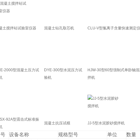
凝土搅拌站试验室仪器
混凝土钻孔取芯机
CLU-V型氯离子含量快速测定
YE-2000型混凝土压力试
DYE-300型水泥压力试
HJW-30型60型强制式单卧轴
机
验机
拌机
BSX-92A型震击式标准振
混凝土抗压试模
JJ-5型水泥胶砂搅拌机
机
序号
设备名称
规格型号
单位
数量