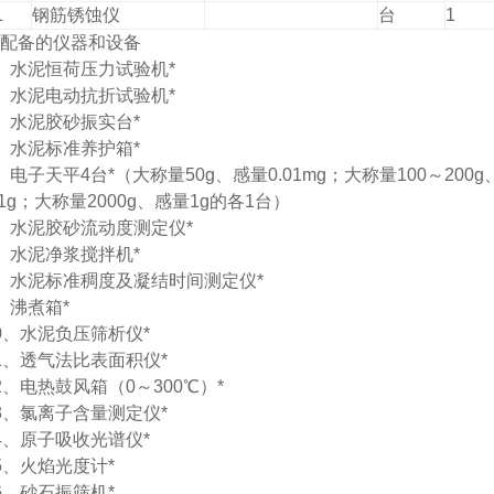
1
钢筋锈蚀仪
台
1
配备的仪器和设备
、水泥恒荷压力试验机*
、水泥电动抗折试验机*
、水泥胶砂振实台*
、水泥标准养护箱*
、电子天平4台*（大称量50g、感量0.01mg；大称量100～200g
.1g；大称量2000g、感量1g的各1台）
、水泥胶砂流动度测定仪*
、水泥净浆搅拌机*
、水泥标准稠度及凝结时间测定仪*
、沸煮箱*
0、水泥负压筛析仪*
1、透气法比表面积仪*
2、电热鼓风箱（0～300℃）*
3、氯离子含量测定仪*
4、原子吸收光谱仪*
5、火焰光度计*
6、砂石振筛机*