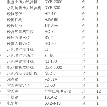
混凝土压力试验机
DYE-2000
台
1
水泥抗折压力试验机
DYE-300
台
1
砼抗渗仪
HP-4.0
台
1
砼搅拌机
HJW-60
台
1
砼振动台
1平方米
台
1
砼含气量测定仪
HC-7L
台
1
砼压力泌水仪
SY-2
台
1
砼贯入阻力仪
HG-80
台
1
水泥胶砂搅拌机
JJ-5
台
1
0
水泥胶砂振动台
ZT-96
台
1
1
水泥净浆搅拌机
NJ-160
台
1
2
电动抗折试验机
DZK-5000
台
1
3
水泥流动度测定仪
NLD-3
台
1
4
沸煮箱
FZ-31A
台
1
5
雷氏夹测定仪
LD-50
台
1
6
雷氏夹
配雷氏夹测定仪
只
12
7
干燥箱
101A-2
台
1
8
电阻炉
SX2-4-10
台
1