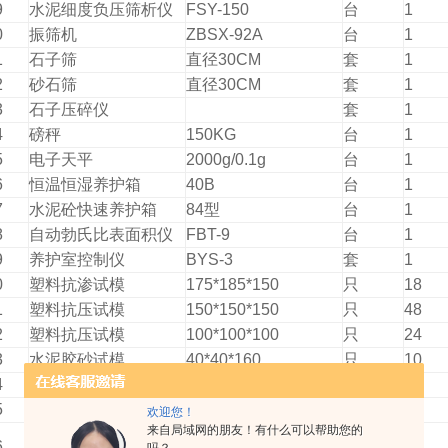
9
水泥细度负压筛析仪
FSY-150
台
1
0
振筛机
ZBSX-92A
台
1
1
石子筛
直径30CM
套
1
2
砂石筛
直径30CM
套
1
3
石子压碎仪
套
1
4
磅秤
150KG
台
1
5
电子天平
2000g/0.1g
台
1
6
恒温恒湿养护箱
40B
台
1
7
水泥砼快速养护箱
84型
台
1
8
自动勃氏比表面积仪
FBT-9
台
1
9
养护室控制仪
BYS-3
套
1
0
塑料抗渗试模
175*185*150
只
18
1
塑料抗压试模
150*150*150
只
48
2
塑料抗压试模
100*100*100
只
24
3
水泥胶砂试模
40*40*160
只
10
4
砼抗折试模
150*150*550
只
6
5
水泥抗压夹具
40*40
只
1
欢迎您！
来自局域网的朋友！有什么可以帮助您的
水泥稠度测定仪（维
6
ISO
台
1