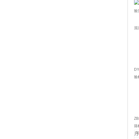
混
D
验
Z
筛