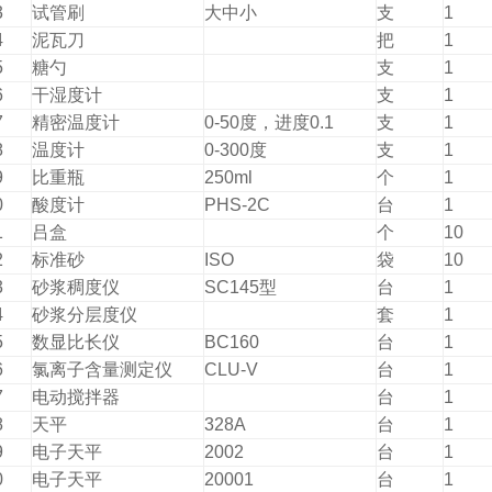
3
试管刷
大中小
支
1
4
泥瓦刀
把
1
5
糖勺
支
1
6
干湿度计
支
1
7
精密温度计
0-50度，进度0.1
支
1
8
温度计
0-300度
支
1
9
比重瓶
250ml
个
1
0
酸度计
PHS-2C
台
1
1
吕盒
个
10
2
标准砂
ISO
袋
10
3
砂浆稠度仪
SC145型
台
1
4
砂浆分层度仪
套
1
5
数显比长仪
BC160
台
1
6
氯离子含量测定仪
CLU-V
台
1
7
电动搅拌器
台
1
8
天平
328A
台
1
9
电子天平
2002
台
1
0
电子天平
20001
台
1