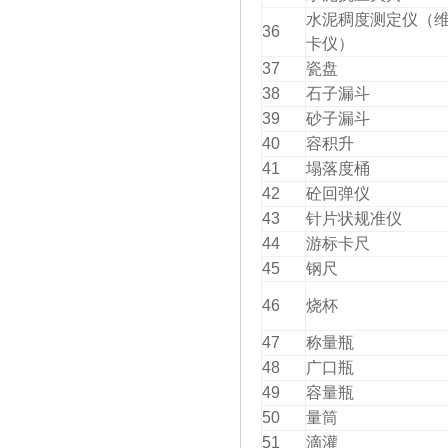
水泥稠度测定仪（
36
卡仪）
37
瓷盘
38
石子漏斗
39
砂子漏斗
40
容积升
41
塌落度桶
42
砼回弹仪
43
针片状规准仪
44
游标卡尺
45
钢尺
46
烧杯
47
称量瓶
48
广口瓶
49
容量瓶
50
量筒
51
滴灌