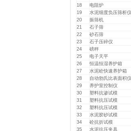
18
电阻炉
19
水泥细度负压筛析
20
振筛机
21
石子筛
22
砂石筛
23
石子压碎仪
24
磅秤
25
电子天平
26
恒温恒湿养护箱
27
水泥砼快速养护箱
28
自动勃氏比表面积
29
养护室控制仪
30
塑料抗渗试模
31
塑料抗压试模
32
塑料抗压试模
33
水泥胶砂试模
34
砼抗折试模
35
水泥抗压夹具