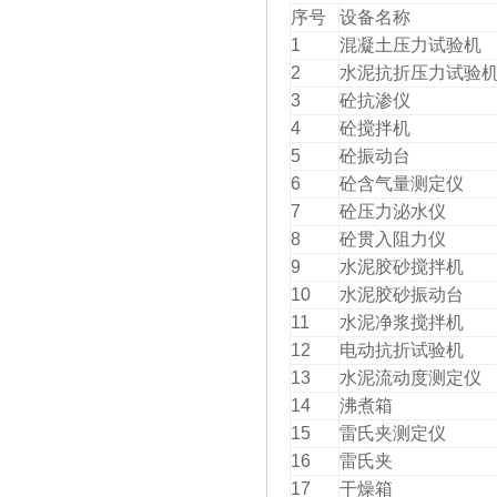
序号
设备名称
1
混凝土压力试验机
2
水泥抗折压力试验
3
砼抗渗仪
4
砼搅拌机
5
砼振动台
6
砼含气量测定仪
7
砼压力泌水仪
8
砼贯入阻力仪
9
水泥胶砂搅拌机
10
水泥胶砂振动台
11
水泥净浆搅拌机
12
电动抗折试验机
13
水泥流动度测定仪
14
沸煮箱
15
雷氏夹测定仪
16
雷氏夹
17
干燥箱