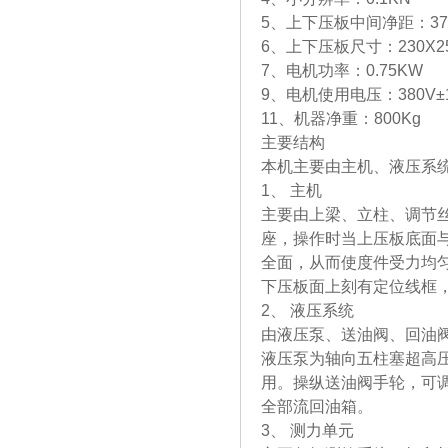
5、上下压板中间净距：37
6、上下压板尺寸：230X2
7、电机功率：0.75KW
9、电机使用电压：380V±
11、机器净重：800Kg
主要结构
本机主要由主机、液压系
1、 主机
主要由上梁、立柱、调节
座，操作时当上压板底面
全面，从而使度件受力均
下压板面上刻有定位线框
2、 液压系统
由液压泵、送油阀、回油
液压泵为轴向五柱塞超高
用。操纵送油阀手轮，可
全部流回油箱。
3、 测力单元