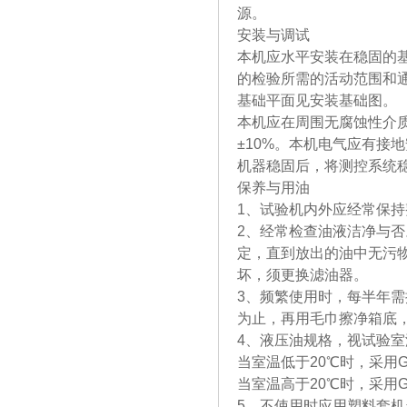
源。
安装与调试
本机应水平安装在稳固的基础
的检验所需的活动范围和通
基础平面见安装基础图。
本机应在周围无腐蚀性介
±10%。本机电气应有接
机器稳固后，将测控系统
保养与用油
1、试验机内外应经常保
2、经常检查油液洁净与
定，直到放出的油中无污
坏，须更换滤油器。
3、频繁使用时，每半年
为止，再用毛巾擦净箱底
4、液压油规格，视试验
当室温低于20℃时，采用GB7
当室温高于20℃时，采用GB7
5、不使用时应用塑料套机