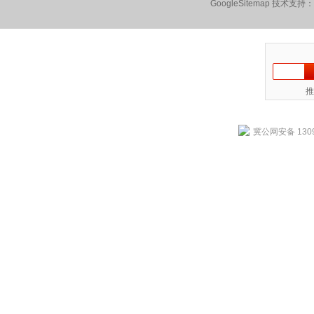
GoogleSitemap
技术支持：
推
冀公网安备 1309