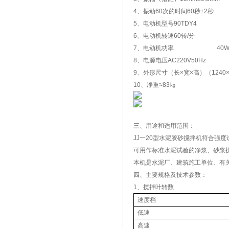
4、振动60次的时间60秒±2秒
5、电动机型号90TDY4
6、电动机转速60转/分
7、电动机功率 40
8、电源电压AC220V50Hz
9、外形尺寸（长×宽×高）（1240×5
10、净重≈83㎏
三、用途和适用范围：
JJ一20型水泥胶砂搅拌机符合强度试
可用作标准水泥试验的净浆、砂浆
本机是水泥厂、建筑施工单位、有
四、主要规格及技术参数：
1、搅拌叶转数
速度档
低速
高速