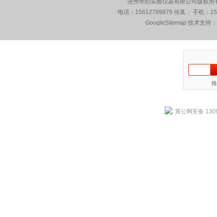
沧州华韵实验仪器有限公司版权所有 5
电话：15612789879 传真： 手机：1
GoogleSitemap
技术支持：
推
冀公网安备 1309