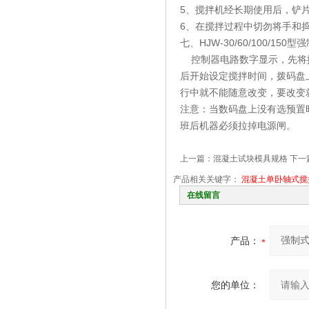
5、搅拌机经长期使用后，铲
6、在搅拌过程中切勿将手和
七、HJW-30/60/100/
控制器电路数字显示，先将控
后开始设定搅拌时间，拨码盘上
行中就不能随意改变，要改变
注意：当数码盘上没有选预置时
班后机器必须拉掉电源闸。
上一篇：
混凝土试块模具规格
下一
产品相关关键字：
混凝土单卧轴式搅
在线留言
产品：
您的单位：