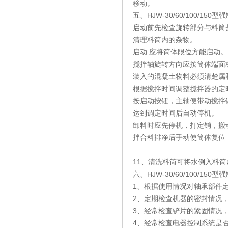
移动。
五、HJW-30/60/100/
启动前先检查旋转部分与料筒
清理料筒内的杂物。
启动 应将筒体限位方能启动。
搅拌轴旋转方向应按筒体端面
装入的混凝土物料必须清楚属
根据搅拌时间调整搅拌器的定
按启动按钮，主轴便带动搅拌
达到调定时间后自动停机。
卸料时应先停机，打定销，搬
拌合料排净后手动使筒体复位
11、清洗料筒可将水倒入料
六、HJW-30/60/100/
1、根据使用情况对轴承部件
2、定期检查机器的密封情况
3、经常检查铲片的紧固情况
4、经常检查电器控制系统是