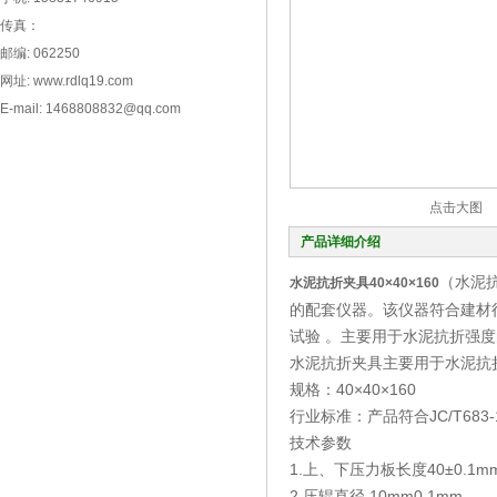
传真：
邮编: 062250
网址: www.rdlq19.com
E-mail: 1468808832@qq.com
点击大图
产品详细介绍
（水泥抗
水泥抗折夹具40×40×160
的配套仪器。该仪器符合建材行业标
试验 。主要用于水泥抗折强
水泥抗折夹具主要用于水泥抗
规格：40×40×160
行业标准：产品符合JC/T683-1
技术参数
1.上、下压力板长度40±0.1m
2.压辊直径 10mm0.1mm。