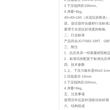
3.下压辊跨距100mm。
4.净重≈6kg。
40×40×160（水泥抗折附具
器。该仪器符合建材行业标准JC/
要用于水泥抗折强度的检验。
二、行业标准
产品符合JC/T683-1997、GB
三、附注
1．抗压夹具一经家建材院检
2．标准试块配套于标准抗压
四、技术参数
1.上、下压力板长度40±0.1m
2.压辊直径 10mm
3.下压辊跨距100mm。
4.净重≈6kg。
五、注意事项
使用完毕后及时清除试块碎屑
六、结构组成