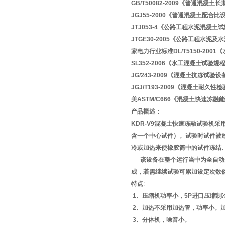
GB/T50082-2009《普通混
JGJ55-2000《普通混凝土配合
JTJ053-4《公路工程水泥混凝土
JTGE30-2005《公路工程水泥
家电力行业标准DL/T5150-200
SL352-2006《水工混凝土试验规
JG/243-2009《混凝土抗冻试验设
JGJ/T193-2009《混凝土耐久
美ASTM/C666《混凝土快速冻
产品概述：
KDR-V9混凝土快速冻融试验机采
含一个中心试件）。试验时试件被
冷或加热来使橡胶筒中的试件冻结
该设备在整个运行当中为全自动运
成，若需继续试验可累加设定次数
特点
:
1、压缩机功率小，5P进口压缩制
2、加热不采用加热管，功率小。
3、分体机，噪音小。