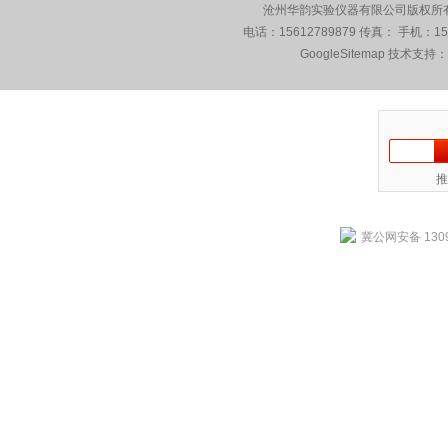
沧州华韵实验仪器有限公司版权所有 5
电话：15612789879 传真： 手机：1
GoogleSitemap
技术支持：
推
冀公网安备 1309