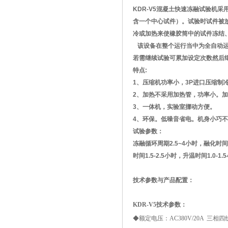
KDR-V5混凝土快速冻融试验机采
含一个中心试件）。试验时试件被
冷或加热来使橡胶筒中的试件冻结
该设备在整个运行当中为全自动运
若需继续试验可累加设定次数然后
特点:
1、压缩机功率小，3P进口压缩制
2、加热不采用加热管，功率小。
3、一体机，实验室挪动方便。
4、环保。低噪音省电。机身小巧
试验参数
：
冻融循环周期2.5~4小时，融化时
时间1.5-2.5小时，升温时间1.
技术参数与产品配置：
KDR-V
5
技术参数：
◆额定电压：AC380V/20A 三相四