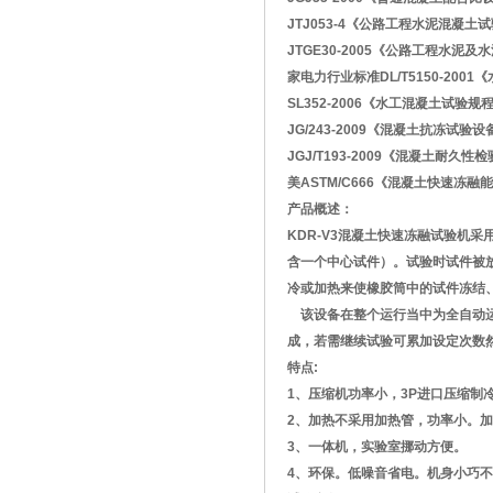
JTJ053-4《公路工程水泥混凝土
JTGE30-2005《公路工程水泥
家电力行业标准DL/T5150-200
SL352-2006《水工混凝土试验规
JG/243-2009《混凝土抗冻试验设
JGJ/T193-2009《混凝土耐久
美ASTM/C666《混凝土快速冻
产品概述：
KDR-V3混凝土快速冻融试验机采
含一个中心试件）。试验时试件被
冷或加热来使橡胶筒中的试件冻结
该设备在整个运行当中为全自动运
成，若需继续试验可累加设定次数
特点:
1、压缩机功率小，3P进口压缩制
2、加热不采用加热管，功率小。
3、一体机，实验室挪动方便。
4、环保。低噪音省电。机身小巧