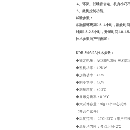
4、环保。低噪音省电。机身小巧
5、微机控制功能。
试验参数
：
冻融循环周期2.5~4小时，融化时
时间1.5-2.5小时，升温时间1.
技术参数
与产品配置
：
KDR-V9/V9A
技术参数：
◆额定电压：AC380V/20A 三相四
◆整机功率：4.2KW
◆加热功率：4KW
◆制冷功率：4KW
◆测量精度：±0.5℃
◆显示分辨率：0.06℃
◆大试件容量：9组+1个中心试件
（共28个试件）
◆温度范围：-25℃~25℃（用户可
◆温度均匀性：各点之间<2℃