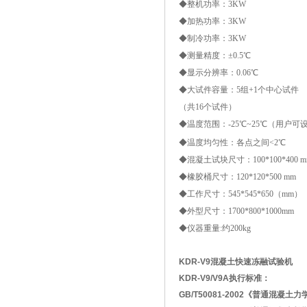
◆整机功率：3KW
◆加热功率：3KW
◆制冷功率：3KW
◆测量精度：±0.5℃
◆显示分辨率：0.06℃
◆大试件容量：5组+1个中心试件
（共16个试件）
◆温度范围：-25℃~25℃（用户可
◆温度均匀性：各点之间<2℃
◆混凝土试块尺寸：100*100*400 m
◆橡胶桶尺寸：120*120*500 mm
◆工作尺寸：545*545*650（mm）
◆外型尺寸：1700*800*1000mm
◆仪器重量:约200kg
KDR-V9混凝土快速冻融试验机
KDR-V9/V9A
执行标准：
GB/T50081-2002《普通混凝