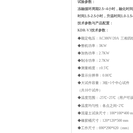
试验参数
：
冻融循环周期2.5~4小时，融化时
时间1.5-2.5小时，升温时间1.
技术参数与产品配置：
KDR-V
3
技术参数：
◆额定电压：AC380V/20A 三相四
◆整机功率：3KW
◆加热功率：2.7KW
◆制冷功率：2.7KW
◆测量精度：±0.5℃
◆显示分辨率：0.06℃
◆大试件容量：3组+1个中心试件
（共10个试件）
◆温度范围：-25℃~25℃（用户可
◆温度均匀性：各点之间<2℃
◆混凝土试块尺寸：100*100*400 m
◆橡胶桶尺寸：120*120*500 mm
◆工作尺寸：690*290*620（mm）