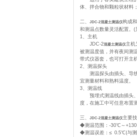
体、拌合物和颗粒状材料
二、
构成
JDC-2
混凝土测温仪
和测温点数量灵活配置。(
1、主机
JDC-2
主机
混凝土测温仪
被测温度值，并有夜间测
带式仪器套，也可打开主
2、测温探头
测温探头由插头、导线、
宜测量材料和熟料温度。
3、测温线
预埋式测温线由插头、导
度，在施工中可任意布置
三、
主要
JDC-2
混凝土测温仪
◆测温范围：-30℃～+13
◆测温误差：≤ 0.5℃(与测