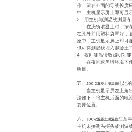
作，留在外面的导线长度应
中，主机显示屏上即可显
3．用主机与测温线测量
在浇筑混凝土时，按冬期
在孔外并用塑料袋罩好，
座中，主机显示屏上即可
也可将测温线埋入混凝土中
4．夜间测温读数照明功能
在夜间或黑暗环境下使用
醒目。
五、
电池
JDC-2
混凝土测温仪
当主机显示屏左上角出现
法如下：将主机后面的电
复原位置。
六、
注意
JDC-2
混凝土测温仪
主机未接测温探头或测温线