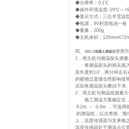
◆分辨率：0.1℃
◆操作环境温度:-20℃～+
◆显示方式：三位半宽温
◆电源，9V积层电池一枚
◆重量：200g
◆主机体积：135mmX72
四、
使用
JDC-2
混凝土测温仪
1．用主机与测温探头测量
将测温探头的插头插入主
其长度的1/2，两分钟左
的硬物过度撞击而影响使
后应将测温探头擦拭干净
2．用主机与测温线测量
施工测温方案确定后，根
0.2m ～ 0.3m ，可选
的测温线，以次类推。预
上，温度传感器与支承物
温度传感器处于测温点位