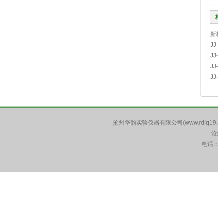
新
J
J
J
J
沧州华韵实验仪器有限公司(www.rdlq19.
沧
电话：