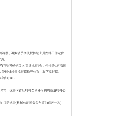
动锅锁紧，再搬动手柄使搅拌锅上升搅拌工作定位
水泥。
匀地将砂子加入,高速搅拌30s，停拌90s,再高速
动，逆时针转动搅拌锅松开位置，取下搅拌锅。
的转动时间，
转异常，搅拌时作顺时针自动并沿锅周边逆时针公
油以防锈蚀(机械传动部分每年擦油保养一次)。