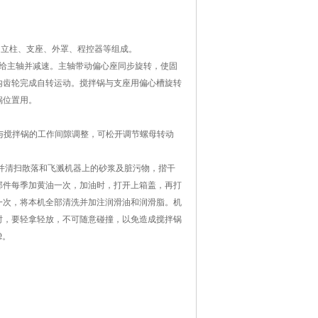
、立柱、支座、外罩、程控器等组成。
传给主轴并减速。主轴带动偏心座同步旋转，使固
内齿轮完成自转运动。搅拌锅与支座用偏心槽旋转
锅位置用。
叶与搅拌锅的工作间隙调整，可松开调节螺母转动
，并清扫散落和飞溅机器上的砂浆及脏污物，揩干
部件每季加黄油一次，加油时，打开上箱盖，再打
一次，将本机全部清洗并加注润滑油和润滑脂。机
时，要轻拿轻放，不可随意碰撞，以免造成搅拌锅
Ω。