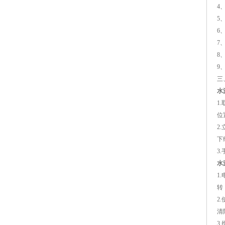
4
5
6
7、
8
9
三
水
1
位
2
下
3
水
1
转
2
清
3