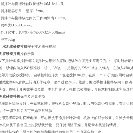
、搅拌叶与搅拌叶轴联接螺纹为M18×1．5。
、搅拌锅容积5L，壁厚1.5mm。
、搅拌叶与搅拌锅之间的工作间隙为3±1mm。
功率为O.55/O.37kw。
、外形尺寸：长×宽×高为600×320×660(mm)
、净重70kg
、
水泥胶砂搅拌机
安全技术操作规程
泥胶砂搅拌机
操作步骤
.取下搅拌锅,将搅拌锅和搅拌叶先用湿布擦湿,把锅放在固定支座定位孔中，顺时针转
置，砂罐内装入ISO标准砂一袋（1350g），把量好的225mL水加入锅内，在加入450g
.立即开动胶砂搅拌机，自动控制程序为：低速搅拌30s后，在第二个30s开始的同时自动均
继续搅拌60s后停止转动工作程序，整个过程240s，然后，搬动手柄使搅拌锅向下移
.手动：将钮子开关拨手动位置，本机即转动，根据试验需要，可任意控制低速和高速
泥胶砂搅拌机
保养及注意事项
.电器部分缘应良好，开始试运转，观察机头是否晃动，叶片与锅是否有摩擦，有无运
，待一切正常后方可开始正常试验。
.使用完毕应及时切断电源，细心擦洗干净搅拌叶及锅、机器上的残余砂浆，并涂少量机
除机体及工作台面上的胶砂及污物，要保持清洁干燥，并记录本机运转情况。
.搅拌叶与锅底、壁之间的间隙和搅拌时间每使用三个月要自检一次。