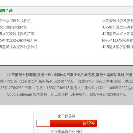
相关产品
标准水泥胶砂搅拌机
水泥胶砂搅拌机新
J-5水泥胶砂搅拌机
JJ-5型行星式水泥
J-5水泥胶砂搅拌机厂家
JJ-5型行星式水
J-5型水泥胶砂搅拌机厂家
NRJ-411A型水
J-5型星式水泥胶砂搅拌机
JJ-5型水泥胶砂搅
com)主营
混凝土标养箱
,
混凝土压力试验机
,
混凝土钻孔取芯机
,
混凝土路面钻孔机
,
混凝
州华韵实验仪器有限公司版权所有 522497 地址：河北省沧州市献县尹屯 邮编：0622
15612789879 传真： 手机：15831746915 联系人：张经理 邮箱：
1468808832@q
GoogleSitemap
技术支持：化工仪器网 ICP备案号：
冀ICP备14023484号-1
化工仪器网
13
第
年
推荐收藏该企业网站