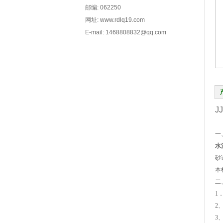
邮编: 062250
网址: www.rdlq19.com
E-mail: 1468808832@qq.com
J
一
水
砂
本
二
1
2
3