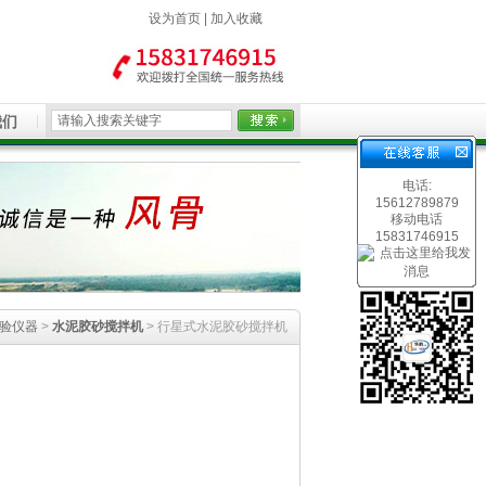
设为首页
|
加入收藏
我们
电话:
15612789879
移动电话
15831746915
验仪器
>
水泥胶砂搅拌机
> 行星式水泥胶砂搅拌机