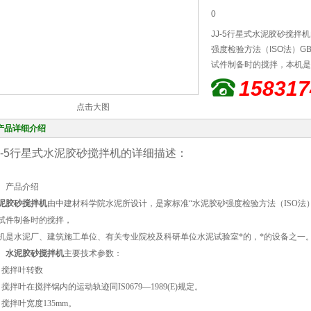
0
JJ-5行星式水泥胶砂搅
强度检验方法（ISO法）GB/
试件制备时的搅拌，本机是
位水泥试验室*的，*的设
158317
点击大图
产品详细介绍
J-5行星式
水泥胶砂搅拌机的详细描述：
、产品介绍
泥胶砂搅拌机
由中建材科学院水泥所设计，是家标准“水泥胶砂强度检验方法（ISO法）GB/
试件制备时的搅拌，
机是水泥厂、建筑施工单位、有关专业院校及科研单位水泥试验室*的，*的设备之一
、
水泥胶砂搅拌机
主要技术参数：
．搅拌叶转数
、搅拌叶在搅拌锅内的运动轨迹同IS0679—1989(E)规定。
、搅拌叶宽度135mm。