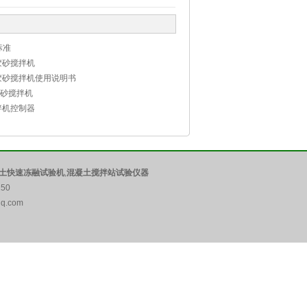
标准
胶砂搅拌机
泥胶砂搅拌机使用说明书
泥胶砂搅拌机
拌机控制器
土快速冻融试验机
,
混凝土搅拌站试验仪器
50
q.com