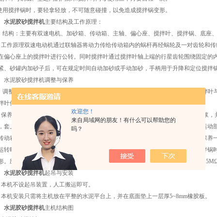
.使用搅拌锅时，要轻拿轻放，不可随意碰撞，以免造成搅拌锅变形。
、
水泥胶砂搅拌机
主要结构及工作原理：
、 结构：主要有双速电机、加砂箱、传动箱、主轴、偏心座、搅拌叶、搅拌锅、底座
、工作原理双速电动机通过联轴器将动力传给传动箱内的蜗杆再经蜗轮及一对齿轮和
在偏心座上的搅拌叶进行公转。同时搅拌叶通过搅拌叶轴上端的行星齿轮围绕固定的
紧、砂罐内加砂子后，可在规定时间自动加砂或手动加砂，手柄用于升降和定位搅拌
、水泥胶砂搅拌机调整与保养
、 调整：本机出厂前已将搅拌叶与搅拌锅之间的工作间隙调整到3±1mm范围。 搅拌
拌叶使之上下移动，再用检测杆检测正确间隙后，再旋紧调节螺母(即可。
欢迎您！
、保养： 应保持工作场地清洁，每次使用后应*清除搅拌叶与搅拌锅内、外残余砂浆
来自局域网的朋友！有什么可以帮助您的
，套上护罩，防止灰尘。本机无外部加油孔。传动箱内蜗轮付、齿轮付及轴承等运动
吗？
传动箱盖即可，支座与立柱导轨之间，升降机构之间应经常滴入机油润滑，每年保养
运转时遇有属撞击噪声，应先检查搅拌叶与搅拌锅之间的间隙是否正确。使用搅拌锅
形。应经常检查电气缘情况，在温度20℃±5℃相对湿度50%~70%时的冷态缘电阻≥5M
、
水泥胶砂搅拌机
起吊与安装
、本机不设起吊装置，人工搬运即可。
、本机安装只需将主机放在平整的水泥平台上，并在底面垫上一层厚5~8mm橡胶板。
、
水泥胶砂搅拌机
主机结构图