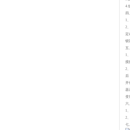
4
四
1
2
定
锁
五
1
搅
2
后
开
器
变
六
1
2
七