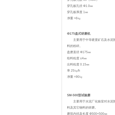
穿孔板孔径 Ф1.0㎜
穿孔板厚度 1㎜
净重 ≈6㎏
Ф175盘式研磨机
主要用于中等硬度矿石及水泥
料的粉碎。
盘磨直径 Ф175㎜
给料粒度 ≤4㎜
出料粒度 0.15㎜
率 25㎏/h
净重 ≈90㎏
SM-500型试验磨
主要用于水泥厂化验室对水泥
料及其它物料的研磨。
磨筒内径及长度 Ф500×500㎜