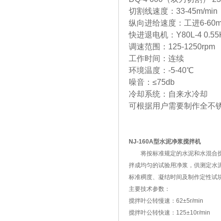
切割线速度：33-45m/min
纵向进给速度：工进6-60mm
快进退电机：Y80L-4 0.55
调速范围：125-1250rpm
工作时间：连续
环境温度：-5-40℃
噪音：≤75db
冷却系统：自来水冷却
可根据用户需要制作全不
NJ-160A型水泥净浆搅拌机
将按标准规定的水泥和水混合
拌成均匀的试验用净浆，供测定水
标准稠度、凝结时间及制作定性试
主要技术参数：
搅拌叶公转慢速：62±5r/min
搅拌叶公转快速：125±10r/min