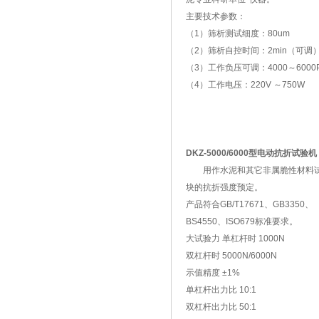
主要技术参数：
（1）筛析测试细度：80um
（2）筛析自控时间：2min（可调
（3）工作负压可调：4000～6000
（4）工作电压：220V ～750W
DKZ-5000/6000型电动抗折试验机
用作水泥和其它非属脆性材料
块的抗折强度预定。
产品符合GB/T17671、GB3350、
BS4550、ISO679标准要求。
大试验力 单杠杆时 1000N
双杠杆时 5000N/6000N
示值精度 ±1%
单杠杆出力比 10:1
双杠杆出力比 50:1