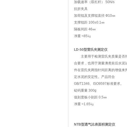
加载速率（双杠杆） 50N/s
抗折夹具
加荷辊及支撑辊直径 Ф10㎜
支撑辊距 100±0.1㎜
隔板间距 46㎜
净重 ≈85㎏
LD-50型雷氏夹测定仪
主要用于检测雷氏夹质量是否
合要求，也用于测量沸煮前后水泥
件在雷氏夹两指针间距离的增值来
定水泥的安定性。产品符合
GB/T1346、ISO9597标准要求。
砝码重量 300g
值刻度板小刻距 0.5㎜
净重 ≈1.65㎏
NTB型透气比表面积测定仪