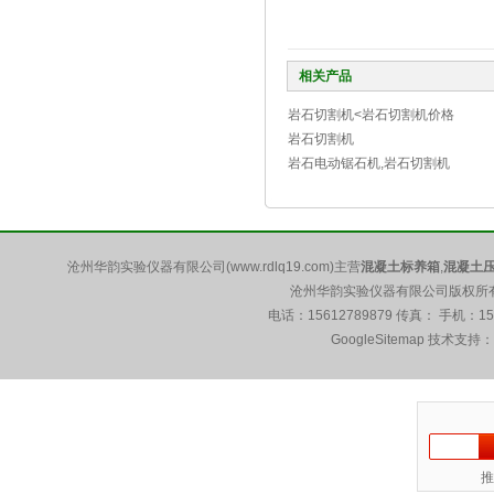
相关产品
岩石切割机<岩石切割机价格
岩石切割机
岩石电动锯石机,岩石切割机
沧州华韵实验仪器有限公司(www.rdlq19.com)主营
混凝土标养箱
,
混凝土
沧州华韵实验仪器有限公司版权所有 5
电话：15612789879 传真： 手机：1
GoogleSitemap
技术支持：
推