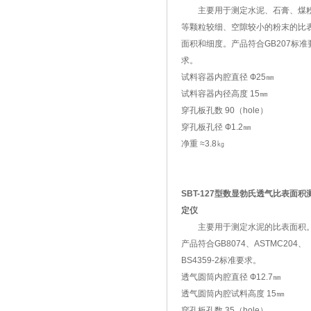
主要用于测定水泥、石膏、煤
等颗粒较细、空隙较小的粉末的比
面积和细度。产品符合GB207标准
求。
试料容器内腔直径 Ф25㎜
试料容器内径高度 15㎜
穿孔板孔数 90（hole）
穿孔板孔径 Ф1.2㎜
净重 ≈3.8㎏
SBT-127型数显勃氏透气比表面积
定仪
主要用于测定水泥的比表面积
产品符合GB8074、ASTMC204、
BS4359-2标准要求。
透气圆筒内腔直径 Ф12.7㎜
透气圆筒内腔试料高度 15㎜
穿孔板孔数 35（hole）