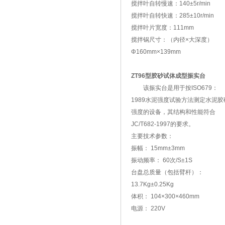
搅拌叶自转慢速：140±5r/min
搅拌叶自转快速：285±10r/min
搅拌叶片宽度：111mm
搅拌锅尺寸：（内径×大深度）
Φ160mm×139mm
ZT96型胶砂试体成型振实台
该振实台是用于按ISO679：
1989水泥强度试验方法测定水泥胶
强度的设备，其结构和性能符合
JC/T682-1997的要求。
主要技术参数：
振幅： 15mm±3mm
振动频率： 60次/S±1S
台盘总质量（包括臂杆）：
13.7Kg±0.25Kg
体积： 104×300×460mm
电源： 220V