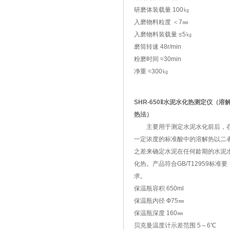
研磨体装载量 100㎏
入磨物料粒度 ＜7㎜
入磨物料装载量 ≤5㎏
磨筒转速 48r/min
粉磨时间 ≈30min
净重 ≈300㎏
SHR-650Ⅱ水泥水化热测定仪（溶
热法）
主要用于测定水泥水化前后，
一定浓度的标准酸中的溶解热以二
之差来确定水泥在任何龄期的水泥
化热。产品符合GB/T12959标准要
求。
保温瓶容积 650ml
保温瓶内径 Ф75㎜
保温瓶深度 160㎜
贝克曼温度计示差范围 5～6℃