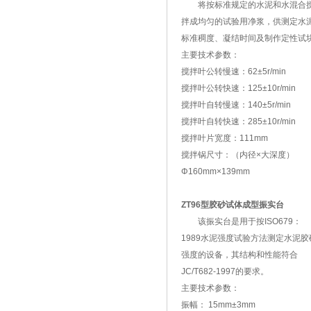
将按标准规定的水泥和水混合
拌成均匀的试验用净浆，供测定水
标准稠度、凝结时间及制作定性试
主要技术参数：
搅拌叶公转慢速：62±5r/min
搅拌叶公转快速：125±10r/min
搅拌叶自转慢速：140±5r/min
搅拌叶自转快速：285±10r/min
搅拌叶片宽度：111mm
搅拌锅尺寸：（内径×大深度）
Φ160mm×139mm
ZT96型胶砂试体成型振实台
该振实台是用于按ISO679：
1989水泥强度试验方法测定水泥胶
强度的设备，其结构和性能符合
JC/T682-1997的要求。
主要技术参数：
振幅： 15mm±3mm