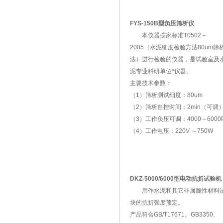
FYS-150B型负压筛析仪
本仪器按家标准T0502－
2005（水泥细度检验方法80um筛
法）进行检验的仪器，是试验室及
泥专业科研单位*仪器。
主要技术参数：
（1）筛析测试细度：80um
（2）筛析自控时间：2min（可调
（3）工作负压可调：4000～6000
（4）工作电压：220V ～750W
DKZ-5000/6000型电动抗折试验机
用作水泥和其它非属脆性材料
块的抗折强度预定。
产品符合GB/T17671、GB3350、