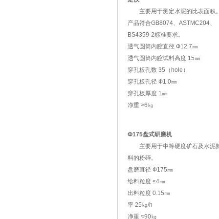
主要用于测定水泥的比表面积
产品符合GB8074、ASTMC204、
BS4359-2标准要求。
透气圆筒内腔直径 Ф12.7㎜
透气圆筒内腔试料高度 15㎜
穿孔板孔数 35（hole）
穿孔板孔径 Ф1.0㎜
穿孔板厚度 1㎜
净重 ≈6㎏
Ф175盘式研磨机
主要用于中等硬度矿石及水泥
料的粉碎。
盘磨直径 Ф175㎜
给料粒度 ≤4㎜
出料粒度 0.15㎜
率 25㎏/h
净重 ≈90㎏