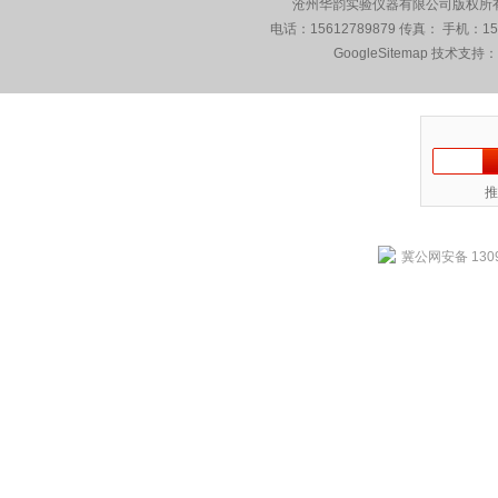
沧州华韵实验仪器有限公司版权所有 5
电话：15612789879 传真： 手机：1
GoogleSitemap
技术支持：
推
冀公网安备 1309