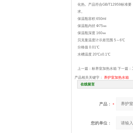
化热。产品符合GB/T12959标准要
求。
保温瓶容积 650ml
保温瓶内径 Ф75㎜
保温瓶深度 160㎜
贝克曼温度计示差范围 5～6℃
分格值 0.01℃
水槽温度 20℃±0.1℃
上一篇：
标养室加热水箱
下一篇：
产品相关关键字：
养护室加热水箱
在线留言
产品：
您的单位：