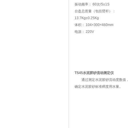
振动频率： 60次/S±1S
台盘总质量（包括臂杆）：
13.7Kg±0.25Kg
体积： 104×300×460mm
电源： 220V
TS45水泥胶砂流动测定仪
通过测定水泥胶砂流动度数值
确定水泥胶砂标准稠度用水量。