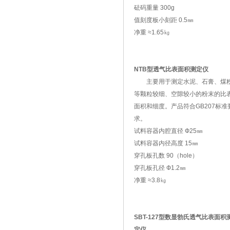
砝码重量 300g
值刻度板小刻距 0.5㎜
净重 ≈1.65㎏
NTB型透气比表面积测定仪
主要用于测定水泥、石膏、煤
等颗粒较细、空隙较小的粉末的比
面积和细度。产品符合GB207标准
求。
试料容器内腔直径 Ф25㎜
试料容器内径高度 15㎜
穿孔板孔数 90（hole）
穿孔板孔径 Ф1.2㎜
净重 ≈3.8㎏
SBT-127型数显勃氏透气比表面积
定仪