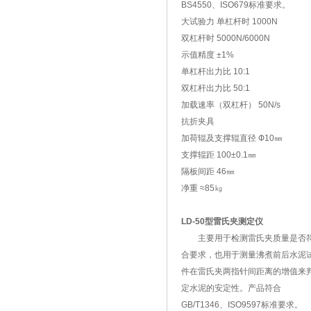
BS4550、ISO679标准要求。
大试验力 单杠杆时 1000N
双杠杆时 5000N/6000N
示值精度 ±1%
单杠杆出力比 10:1
双杠杆出力比 50:1
加载速率（双杠杆） 50N/s
抗折夹具
加荷辊及支撑辊直径 Ф10㎜
支撑辊距 100±0.1㎜
隔板间距 46㎜
净重 ≈85㎏
LD-50型雷氏夹测定仪
主要用于检测雷氏夹质量是否
合要求，也用于测量沸煮前后水泥
件在雷氏夹两指针间距离的增值来
定水泥的安定性。产品符合
GB/T1346、ISO9597标准要求。