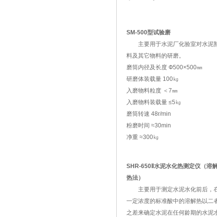
SM-500型试验磨
主要用于水泥厂化验室对水泥
料及其它物料的研磨。
磨筒内径及长度 Ф500×500㎜
研磨体装载量 100㎏
入磨物料粒度 ＜7㎜
入磨物料装载量 ≤5㎏
磨筒转速 48r/min
粉磨时间 ≈30min
净重 ≈300㎏
SHR-650Ⅱ水泥水化热测定仪（溶
热法）
主要用于测定水泥水化前后，
一定浓度的标准酸中的溶解热以二
之差来确定水泥在任何龄期的水泥