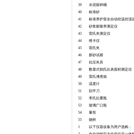
39
水泥留样桶
40
标准砂
41
标准养护室全自动控温控湿
42
砂浆膨胀率测定仪
43
雷氏夹测定仪
44
维卡仪
45
雷氏夹
46
胶砂试模
47
抗压夹具
48
数显式勃氏比表面积测定仪
49
雷氏沸煮箱
50
温度计
51
刮平刀
52
李氏比重瓶
53
玻璃广口瓶
54
量筒
55
烧杯
1
以下仪器设备为用户选购：