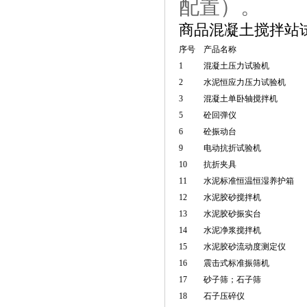
配置）。
商品混凝土搅拌站
序号
产品名称
1
混凝土压力试验机
2
水泥恒应力压力试验机
3
混凝土单卧轴搅拌机
5
砼回弹仪
6
砼振动台
9
电动抗折试验机
10
抗折夹具
11
水泥标准恒温恒湿养护箱
12
水泥胶砂搅拌机
13
水泥胶砂振实台
14
水泥净浆搅拌机
15
水泥胶砂流动度测定仪
16
震击式标准振筛机
17
砂子筛；石子筛
18
石子压碎仪