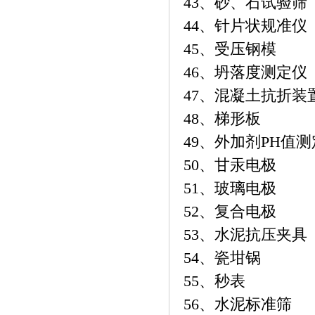
43、砂、石试验筛
44、针片状规准仪
45、受压钢模
46、坍落度测定仪
47、混凝土抗折装
48、梯形板
49、外加剂PH值
50、甘汞电极
51、玻璃电极
52、复合电极
53、水泥抗压夹具
54、瓷坩锅
55、秒表
56、水泥标准筛