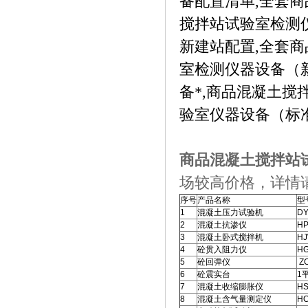
备配置清单,全套
搅拌站试验室检测
新建站配置,全套
室检测仪器设备（
备*,商品混凝土搅
验室仪器设备（标
商品混凝土搅拌站
场较高价格，详情
序号
产品名称
型
1
混凝土压力试验机
DY
2
混凝土抗渗仪
HP
3
混凝土卧式搅拌机
HJ
4
砼贯入阻力仪
H
5
砼回弹仪
ZC
6
砼震实台
1
7
混凝土收缩膨胀仪
HS
8
混凝土含气量测定仪
H