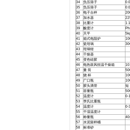
34
负压筛子
0.
35
负压筛子
0.
36
电子台秤
20
37
加水器
22
38
比重计
1.
39
酸度计
Ph
40
天平
5k
41
箱式电阻炉
10
42
瓷坩埚
30
43
坩埚钳
44
干燥器
45
变色硅胶
46
电热鼓风恒温干燥箱
10
47
量 筒
50
48
烧 杯
10
49
广口瓶
10
50
胶头滴管
短
51
容量瓶
50
52
温度计
0-
53
李氏比重瓶
54
温度计
0-
55
干湿温度计
56
称量瓶
40
57
水泥留样桶
58
标准砂