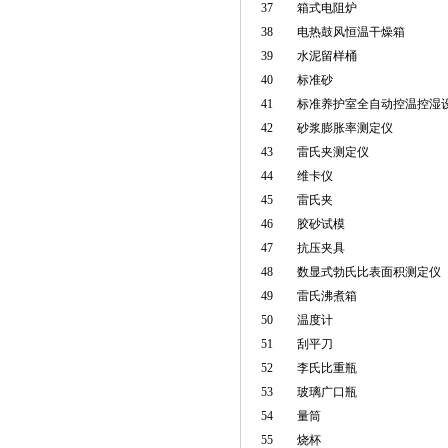
37
箱式电阻炉
38
电热鼓风恒温干燥箱
39
水泥留样桶
40
标准砂
41
标准养护室全自动控温控湿
42
砂浆膨胀率测定仪
43
雷氏夹测定仪
44
维卡仪
45
雷氏夹
46
胶砂试模
47
抗压夹具
48
数显式勃氏比表面积测定仪
49
雷氏沸煮箱
50
温度计
51
刮平刀
52
李氏比重瓶
53
玻璃广口瓶
54
量筒
55
烧杯