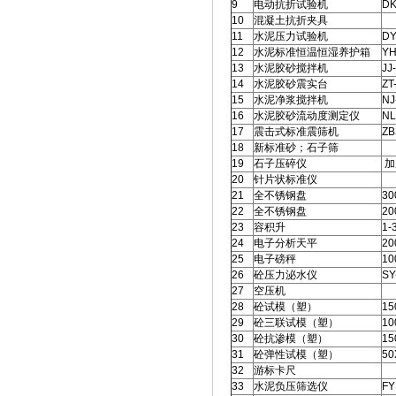
9
电动抗折试验机
DK
10
混凝土抗折夹具
11
水泥压力试验机
DY
12
水泥标准恒温恒湿养护箱
YH
13
水泥胶砂搅拌机
JJ
14
水泥胶砂震实台
ZT
15
水泥净浆搅拌机
NJ
16
水泥胶砂流动度测定仪
NL
17
震击式标准震筛机
ZB
18
新标准砂；石子筛
19
石子压碎仪
加
20
针片状标准仪
21
全不锈钢盘
30
22
全不锈钢盘
20
23
容积升
1-
24
电子分析天平
20
25
电子磅秤
10
26
砼压力泌水仪
SY
27
空压机
28
砼试模（塑）
15
29
砼三联试模（塑）
10
30
砼抗渗模（塑）
15
31
砼弹性试模（塑）
50
32
游标卡尺
33
水泥负压筛选仪
FY