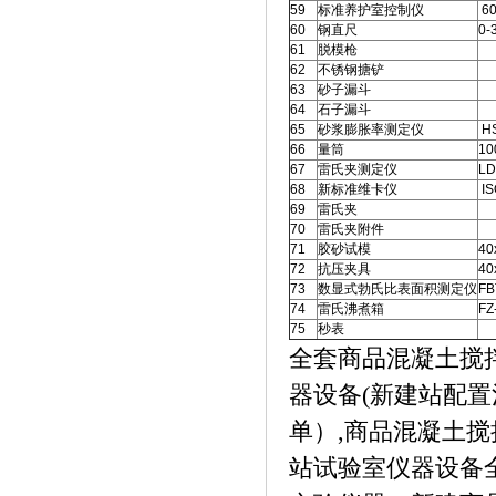
59
标准养护室控制仪
6
60
钢直尺
0-
61
脱模枪
62
不锈钢搪铲
63
砂子漏斗
64
石子漏斗
65
砂浆膨胀率测定仪
HS
66
量筒
10
67
雷氏夹测定仪
LD
68
新标准维卡仪
IS
69
雷氏夹
70
雷氏夹附件
71
胶砂试模
40
72
抗压夹具
40
73
数显式勃氏比表面积测定仪
FB
74
雷氏沸煮箱
FZ
75
秒表
全套商品混凝土搅
器设备(新建站配置
单）,商品混凝土
站试验室仪器设备