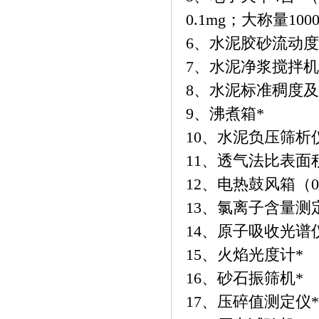
0.1mg；大称量10
6、水泥胶砂流动度
7、水泥净浆搅拌机
8、水泥标准稠度及
9、沸煮箱*
10、水泥负压筛析
11、透气法比表面
12、电热鼓风箱（0
13、氯离子含量测
14、原子吸收光谱
15、火焰光度计*
16、砂石振筛机*
17、压碎值测定仪*