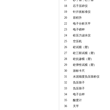
17
砂子筛；石子筛
18
石子压碎仪
19
针片状标准仪
20
容积升
22
电子分析天平
23
电子磅秤
24
砼压力泌水仪
25
空压机
26
砼试模（塑）
27
砼三联试模（塑）
28
砼抗渗模（塑）
29
砼弹性试模（塑）
30
游标卡尺
31
水泥细度负压筛析仪
32
负压筛子
33
负压筛子
34
电子台秤
35
酸度计
36
天平