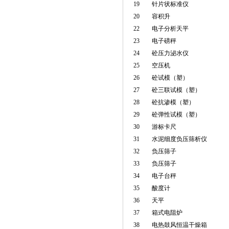
19
针片状标准仪
20
容积升
22
电子分析天平
23
电子磅秤
24
砼压力泌水仪
25
空压机
26
砼试模（塑）
27
砼三联试模（塑）
28
砼抗渗模（塑）
29
砼弹性试模（塑）
30
游标卡尺
31
水泥细度负压筛析仪
32
负压筛子
33
负压筛子
34
电子台秤
35
酸度计
36
天平
37
箱式电阻炉
38
电热鼓风恒温干燥箱