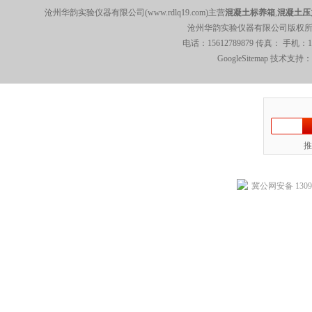
沧州华韵实验仪器有限公司(www.rdlq19.com)主营
混凝土标养箱
,
混凝土压
沧州华韵实验仪器有限公司版权所有 5
电话：15612789879 传真： 手机：
GoogleSitemap
技术支持：
推
冀公网安备 13092