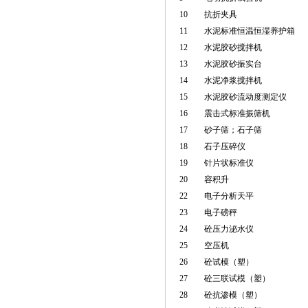
10
抗折夹具
11
水泥标准恒温恒湿养护箱
12
水泥胶砂搅拌机
13
水泥胶砂振实台
14
水泥净浆搅拌机
15
水泥胶砂流动度测定仪
16
震击式标准振筛机
17
砂子筛；石子筛
18
石子压碎仪
19
针片状标准仪
20
容积升
22
电子分析天平
23
电子磅秤
24
砼压力泌水仪
25
空压机
26
砼试模（塑）
27
砼三联试模（塑）
28
砼抗渗模（塑）