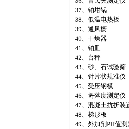
36、雷氏夹测定仪
37、铂坩锅
38、低温电热板
39、通风橱
40、干燥器
41、铂皿
42、台秤
43、砂、石试验筛
44、针片状规准仪
45、受压钢模
46、坍落度测定仪
47、混凝土抗折装
48、梯形板
49、外加剂PH值