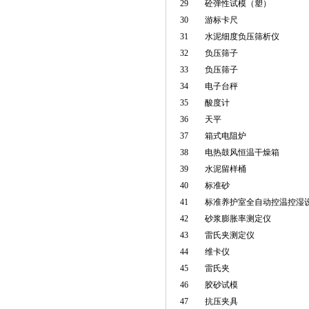
29
砼弹性试模（塑）
30
游标卡尺
31
水泥细度负压筛析仪
32
负压筛子
33
负压筛子
34
电子台秤
35
酸度计
36
天平
37
箱式电阻炉
38
电热鼓风恒温干燥箱
39
水泥留样桶
40
标准砂
41
标准养护室全自动控温控湿
42
砂浆膨胀率测定仪
43
雷氏夹测定仪
44
维卡仪
45
雷氏夹
46
胶砂试模
47
抗压夹具