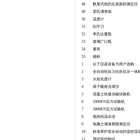
48
数显式勃氏比表面积测定仪
49
雷氏沸煮箱
50
温度计
51
刮平刀
52
李氏比重瓶
53
玻璃广口瓶
54
量筒
55
烧杯
1
以下仪器设备为用户选购：
2
全自动恒应力抗折抗压一体
3
火焰光度计
4
原子吸收光谱仪
5
混凝土快速冻融试验机
6
1000KN压力试验机
7
3000KN压力试验机
8
电热恒温水浴
9
电脑土壤液塑限测定仪
10
标准养护室全自动控温控湿
11
养护室控制仪