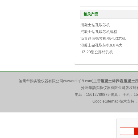
相关产品
混凝土钻孔取芯机.
混凝土钻孔取芯机规格
沥青路面钻芯机,钻孔取芯机
混凝土钻孔取芯机9.0马力
HZ-20型公路钻孔机
沧州华韵实验仪器有限公司(www.rdlq19.com)主营
混凝土标养箱
,
混凝土
沧州华韵实验仪器有限公司版权所有 5
电话：15612789879 传真： 手机：1
GoogleSitemap
技术支持：