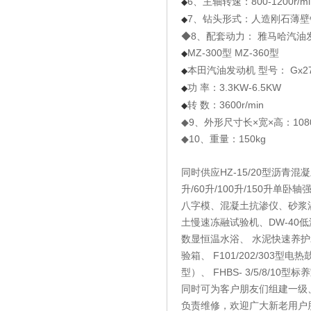
6、主轴转速：800-1200r/mi
◆
7、钻头形式：人造刚石薄壁
◆
◆8、配套动力： 雅马哈汽油发动
MZ-300型 MZ-360型
◆
本田汽油发动机 型号： Gx27
◆
功 率：3.3KW-6.5KW
◆
转 数：3600r/min
◆
◆9、外形尺寸长×宽×高：1080×
◆10、重量：150kg
同时供应HZ-15/20型沥青混凝
升/60升/100升/150升
八字模、混凝土抗渗仪、砂浆渗
土慢速冻融试验机、DW-40低
数显恒温水浴、 水泥快速养护箱
验箱、 F101/202/303
型）、 FHBS- 3/5/8/
同时可为客户朋友们组建一级
负责维修，欢迎广大新老用户