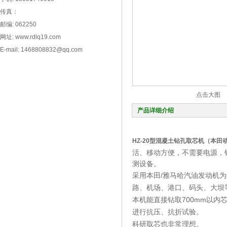
传真：
邮编: 062250
网址: www.rdlq19.com
E-mail: 1468808832@qq.com
点击大图
产品详细介绍
HZ-20型混凝土钻孔取芯机（本田
活、移动方便，不需要电源，
测设备。
采用本田/雅马哈汽油发动机
路、机场、港口、码头、大坝
本机能直接钻取700mm以
进行抗压、抗折试验。
科研取芯也非常理想。